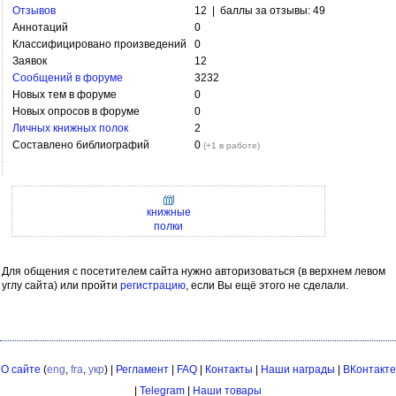
Отзывов
12 | баллы за отзывы: 49
Аннотаций
0
Классифицировано произведений
0
Заявок
12
Сообщений в форуме
3232
Новых тем в форуме
0
Новых опросов в форуме
0
Личных книжных полок
2
Составлено библиографий
0
(+1 в работе)
книжные
полки
Для общения с посетителем сайта нужно авторизоваться (в верхнем левом
углу сайта) или пройти
регистрацию
, если Вы ещё этого не сделали.
О сайте
(
eng
,
fra
,
укр
) |
Регламент
|
FAQ
|
Контакты
|
Наши награды
|
ВКонтакте
|
Telegram
|
Наши товары