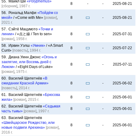
55. Майкл Ши
«Polyphemus»
8
-
-
2025-08-21
[сборник]
,
1987 г.
56. Рональд Малфи
«Пойдём со
мной»
/ «Come with Me»
[роман]
,
8
-
2025-08-21
2021 г.
57. Сэйтё Мацумото
«Точки и
линии»
/ «点と線 / Ten to sen»
8
-
2025-07-31
[роман]
,
1958 г.
58. Ирвин Уэлш
«Умник»
/ «A Smart
8
-
2025-07-22
Cunt»
[повесть]
,
1994 г.
59. Диана Уинн Джонс
«Огонь и
заклятие, или Восемь дней с
8
-
2025-07-11
Люком»
/ «Eight Days of Luke»
[роман]
,
1975 г.
60. Василий Щепетнёв
«В
ожидании Красной Армии»
8
-
2025-06-02
[повесть]
,
2014 г.
61. Василий Щепетнёв
«Брюсова
8
-
2025-06-01
жила»
[роман]
,
2015 г.
62. Василий Щепетнёв
«Седьмая
8
-
2025-06-01
часть тьмы»
[роман]
,
1997 г.
63. Василий Щепетнёв
«Швейцарское Рождество, или
8
-
2025-06-01
новые подвиги Арехина»
[роман]
,
2016 г.