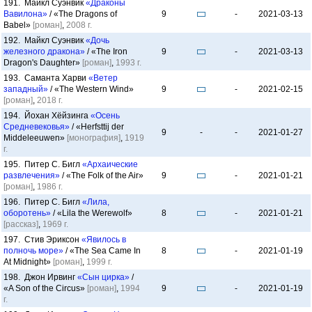
191. Майкл Суэнвик
«Драконы
Вавилона»
/ «The Dragons of
9
-
2021-03-13
Babel»
[роман]
,
2008 г.
192. Майкл Суэнвик
«Дочь
железного дракона»
/ «The Iron
9
-
2021-03-13
Dragon's Daughter»
[роман]
,
1993 г.
193. Саманта Харви
«Ветер
западный»
/ «The Western Wind»
9
-
2021-02-15
[роман]
,
2018 г.
194. Йохан Хёйзинга
«Осень
Средневековья»
/ «Herfsttij der
9
-
-
2021-01-27
Middeleeuwen»
[монография]
,
1919
г.
195. Питер С. Бигл
«Архаические
развлечения»
/ «The Folk of the Air»
9
-
2021-01-21
[роман]
,
1986 г.
196. Питер С. Бигл
«Лила,
оборотень»
/ «Lila the Werewolf»
8
-
2021-01-21
[рассказ]
,
1969 г.
197. Стив Эриксон
«Явилось в
полночь море»
/ «The Sea Came In
8
-
2021-01-19
At Midnight»
[роман]
,
1999 г.
198. Джон Ирвинг
«Сын цирка»
/
«A Son of the Circus»
[роман]
,
1994
9
-
2021-01-19
г.