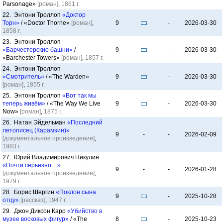
Parsonage»
[роман]
,
1861 г.
22. Энтони Троллоп
«Доктор
Торн»
/ «Doctor Thorne»
[роман]
,
9
-
2026-03-30
1858 г.
23. Энтони Троллоп
«Барчестерские башни»
/
9
-
2026-03-30
«Barchester Towers»
[роман]
,
1857 г.
24. Энтони Троллоп
«Смотритель»
/ «The Warden»
9
-
2026-03-30
[роман]
,
1855 г.
25. Энтони Троллоп
«Вот так мы
теперь живём»
/ «The Way We Live
9
-
2026-03-30
Now»
[роман]
,
1875 г.
26. Натан Эйдельман
«Последний
летописец (Карамзин)»
9
-
-
2026-02-09
[документальное произведение]
,
1983 г.
27. Юрий Владимирович Никулин
«Почти серьёзно…»
9
-
-
2026-01-28
[документальное произведение]
,
1979 г.
28. Борис Шергин
«Поклон сына
9
-
2025-10-28
отцу»
[рассказ]
,
1947 г.
29. Джон Диксон Карр
«Убийство в
музее восковых фигур»
/ «The
8
-
2025-10-23