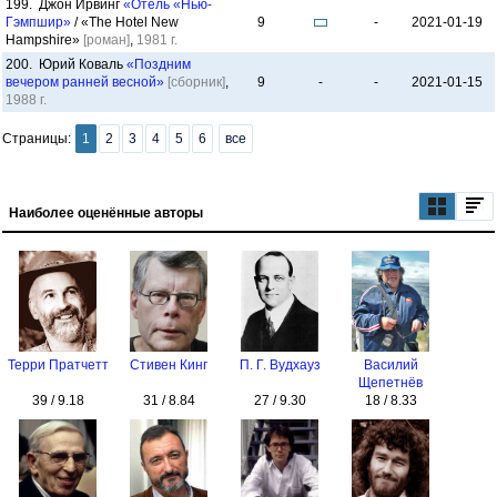
199. Джон Ирвинг
«Отель «Нью-
Гэмпшир»
/ «The Hotel New
9
-
2021-01-19
Hampshire»
[роман]
,
1981 г.
200. Юрий Коваль
«Поздним
вечером ранней весной»
[сборник]
,
9
-
-
2021-01-15
1988 г.
Страницы:
1
2
3
4
5
6
все
Наиболее оценённые авторы
Терри Пратчетт
Стивен Кинг
П. Г. Вудхауз
Василий
Щепетнёв
39 / 9.18
31 / 8.84
27 / 9.30
18 / 8.33