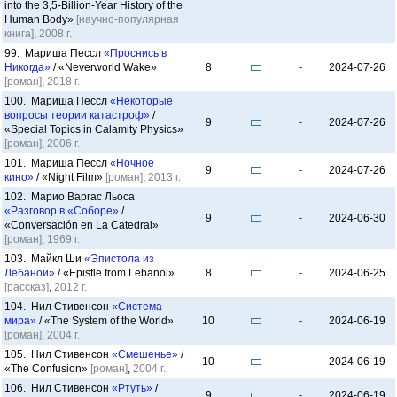
into the 3,5-Billion-Year History of the
Human Body»
[научно-популярная
книга]
,
2008 г.
99. Мариша Пессл
«Проснись в
Никогда»
/ «Neverworld Wake»
8
-
2024-07-26
[роман]
,
2018 г.
100. Мариша Пессл
«Некоторые
вопросы теории катастроф»
/
9
-
2024-07-26
«Special Topics in Calamity Physics»
[роман]
,
2006 г.
101. Мариша Пессл
«Ночное
9
-
2024-07-26
кино»
/ «Night Film»
[роман]
,
2013 г.
102. Марио Варгас Льоса
«Разговор в «Соборе»
/
9
-
2024-06-30
«Conversación en La Catedral»
[роман]
,
1969 г.
103. Майкл Ши
«Эпистола из
Лебанои»
/ «Epistle from Lebanoi»
8
-
2024-06-25
[рассказ]
,
2012 г.
104. Нил Стивенсон
«Система
мира»
/ «The System of the World»
10
-
2024-06-19
[роман]
,
2004 г.
105. Нил Стивенсон
«Смешенье»
/
10
-
2024-06-19
«The Confusion»
[роман]
,
2004 г.
106. Нил Стивенсон
«Ртуть»
/
9
-
2024-06-19