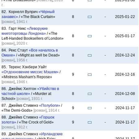
/ «The Broadsword»
[повесть]
,
2010
8
-
2025-01-30
г.
82. Корнелл Вулрич
«Чёрный
занавес»
/ «The Black Curtain»
8
-
2025-01-22
[роман]
,
1941 г.
83. Гарт Никс
«Леворукие
книготорговцы Лондона»
/ «The
8
-
2025-01-17
Left-Handed Booksellers of London»
[роман]
,
2020 г.
84. Рекс Стаут
«Все началось в
Омахе»
/ «Might as well be Dead»
8
-
2024-12-24
[роман]
,
1956 г.
85. Теренс Хэнбери Уайт
«Отдохновение миссис Мэшем»
/
9
-
2024-12-16
«Mistress Masham's Repose»
[роман]
,
1946 г.
86. Джеймс Хилтон
«Убийство в
частной школе»
/ «Murder at
8
-
2024-12-08
School»
[роман]
,
1931 г.
87. Джеймз Стивенз
«Полубоги»
/
9
-
2024-11-17
«The Demi-Gods»
[роман]
,
1914 г.
88. Джеймз Стивенз
«Горшок
золота»
/ «The Crock of Gold»
9
-
2024-11-17
[роман]
,
1912 г.
89. Джеймз Стивенз
«Ирландские