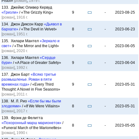
Pistol»
[роман]
,
1979 г.
133. Джеймс Оливер Кервуд
«Гризли»
/ «The Grizzly King»
9
-
2023-08-25
[роман]
,
1916 г.
134. Джон Диксон Карр
«Дьявол в
бархате»
/ «The Devil in Velvet»
8
-
2023-06-23
[роман]
,
1951 г.
135. Хилари Мантел
«Зеркало и
свет»
/ «The Mirror and the Light»
9
-
2023-06-05
[роман]
,
2020 г.
136. Хилари Мантел
«Сердце
бури»
/ «A Place of Greater Safety»
9
-
2023-06-04
[роман]
,
1992 г.
137. Джон Барт
«Всяко третье
размышленье. Роман в пяти
временах года»
/ «Every Third
9
-
2023-05-31
Thought: A Novel in Five Seasons»
[роман]
,
2011 г.
138. М. Л. Рио
«Если бы мы были
злодеями»
/ «If We Were Villains»
8
-
2023-05-31
[роман]
,
2017 г.
139. Фрэнк де Фелитта
«Похоронный марш марионеток»
/
8
-
2023-05-05
«Funeral March of the Marionettes»
[роман]
,
1990 г.