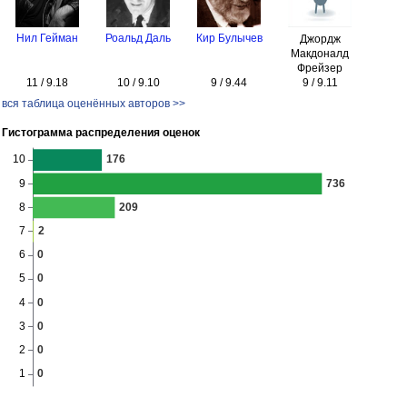
Нил Гейман
Роальд Даль
Кир Булычев
Джордж
Макдоналд
Фрейзер
11 / 9.18
10 / 9.10
9 / 9.44
9 / 9.11
вся таблица оценённых авторов >>
Гистограмма распределения оценок