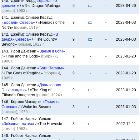
140. Джон М. Форд
«Дракон не
дремлет»
/ «The Dragon Waiting»
9
-
2023-04-26
[роман]
,
1983 г.
141. Джеймс Оливер Кервуд
«Бродяги Севера»
/ «Nomads of the
9
-
2023-04-03
North»
[роман]
,
1919 г.
142. Джеймс Оливер Кервуд
«В
дебрях Севера»
/ «The Country
9
-
2023-04-03
Beyond»
[роман]
,
1922 г.
143. Лорд Дансени
«Время и боги»
/ «Time and the Gods»
[сборник]
,
9
-
-
2023-01-20
1906 г.
144. Лорд Дансени
«Боги Пеганы»
/ «The Gods of Pegāna»
[сборник]
,
9
-
-
2023-01-20
1905 г.
145. Лорд Дансени
«Дочь короля
Эльфландии»
/ «The King of
9
-
2023-01-20
Elfland’s Daughter»
[роман]
,
1924 г.
146. Кормак Маккарти
«Глядя на
Сьюзан»
/ «Wake for Susan»
8
-
2023-01-03
[рассказ]
,
1959 г.
147. Роберт Чарльз Уилсон
«Звёздная жатва»
/ «The Harvest»
8
-
2022-12-11
[роман]
,
1993 г.
148. Роберт Чарльз Уилсон