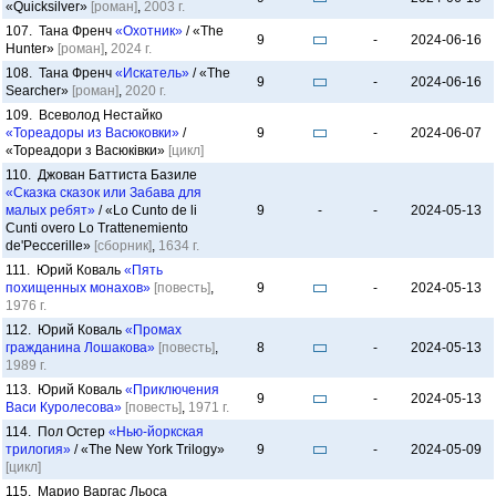
«Quicksilver»
[роман]
,
2003 г.
107. Тана Френч
«Охотник»
/ «The
9
-
2024-06-16
Hunter»
[роман]
,
2024 г.
108. Тана Френч
«Искатель»
/ «The
9
-
2024-06-16
Searcher»
[роман]
,
2020 г.
109. Всеволод Нестайко
«Тореадоры из Васюковки»
/
9
-
2024-06-07
«Тореадори з Васюківки»
[цикл]
110. Джован Баттиста Базиле
«Сказка сказок или Забава для
малых ребят»
/ «Lo Cunto de li
9
-
-
2024-05-13
Cunti overo Lo Trattenemiento
de'Peccerille»
[сборник]
,
1634 г.
111. Юрий Коваль
«Пять
похищенных монахов»
[повесть]
,
9
-
2024-05-13
1976 г.
112. Юрий Коваль
«Промах
гражданина Лошакова»
[повесть]
,
8
-
2024-05-13
1989 г.
113. Юрий Коваль
«Приключения
9
-
2024-05-13
Васи Куролесова»
[повесть]
,
1971 г.
114. Пол Остер
«Нью-йоркская
трилогия»
/ «The New York Trilogy»
9
-
2024-05-09
[цикл]
115. Марио Варгас Льоса