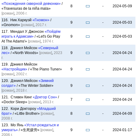
«Похождения скверной девчонки»
/
8
-
2024-05-09
«Travesuras de la niña mala»
[роман]
,
2006 г.
116. Ник Харкуэй
«Гномон»
/
9
-
2024-05-03
«Gnomon»
[роман]
,
2017 г.
117. Мендал У. Джонсон
«Пойдём
играть к Адамсам»
/ «Let's Go Play
9
-
2024-05-03
At The Adams'»
[роман]
,
1974 г.
118. Дэниел Мейсон
«Северный
лес»
/ «North Woods»
[роман]
,
2023
9
-
2024-04-24
г.
119. Дэниел Мейсон
«Настройщик»
/ «The Piano Tuner»
9
-
2024-04-24
[роман]
,
2002 г.
120. Дэниел Мейсон
«Зимний
солдат»
/ «The Winter Soldier»
9
-
2024-04-24
[роман]
,
2018 г.
121. Стивен Кинг
«Доктор Сон»
/
7
-
2024-04-24
«Doctor Sleep»
[роман]
,
2013 г.
122. Кори Доктороу
«Младший
брат»
/ «Little Brother»
[роман]
,
8
-
2024-04-09
2008 г.
123. Мо Янь
«Устал рождаться и
умирать»
/ «生死疲劳»
[роман]
,
9
-
2024-01-17
2006 г.