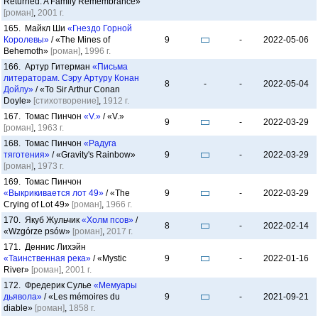
Returned. A Family Remembrance»
[роман]
,
2001 г.
165. Майкл Ши
«Гнездо Горной
Королевы»
/ «The Mines of
9
-
2022-05-06
Behemoth»
[роман]
,
1996 г.
166. Артур Гитерман
«Письма
литераторам. Сэру Артуру Конан
8
-
-
2022-05-04
Дойлу»
/ «To Sir Arthur Conan
Doyle»
[стихотворение]
,
1912 г.
167. Томас Пинчон
«V.»
/ «V.»
9
-
2022-03-29
[роман]
,
1963 г.
168. Томас Пинчон
«Радуга
тяготения»
/ «Gravity's Rainbow»
9
-
2022-03-29
[роман]
,
1973 г.
169. Томас Пинчон
«Выкрикивается лот 49»
/ «The
9
-
2022-03-29
Crying of Lot 49»
[роман]
,
1966 г.
170. Якуб Жульчик
«Холм псов»
/
8
-
2022-02-14
«Wzgórze psów»
[роман]
,
2017 г.
171. Деннис Лихэйн
«Таинственная река»
/ «Mystic
9
-
2022-01-16
River»
[роман]
,
2001 г.
172. Фредерик Сулье
«Мемуары
дьявола»
/ «Les mémoires du
9
-
2021-09-21
diable»
[роман]
,
1858 г.