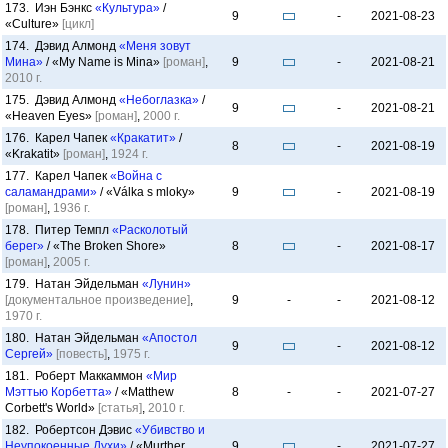
173. Иэн Бэнкс
«Культура»
/
9
-
2021-08-23
«Culture»
[цикл]
174. Дэвид Алмонд
«Меня зовут
Мина»
/ «My Name is Mina»
[роман]
,
9
-
2021-08-21
2010 г.
175. Дэвид Алмонд
«Небоглазка»
/
9
-
2021-08-21
«Heaven Eyes»
[роман]
,
2000 г.
176. Карел Чапек
«Кракатит»
/
8
-
2021-08-19
«Krakatit»
[роман]
,
1924 г.
177. Карел Чапек
«Война с
саламандрами»
/ «Válka s mloky»
9
-
2021-08-19
[роман]
,
1936 г.
178. Питер Темпл
«Расколотый
берег»
/ «The Broken Shore»
8
-
2021-08-17
[роман]
,
2005 г.
179. Натан Эйдельман
«Лунин»
[документальное произведение]
,
9
-
-
2021-08-12
1970 г.
180. Натан Эйдельман
«Апостол
9
-
2021-08-12
Сергей»
[повесть]
,
1975 г.
181. Роберт Маккаммон
«Мир
Мэттью Корбетта»
/ «Matthew
8
-
-
2021-07-27
Corbett's World»
[статья]
,
2010 г.
182. Робертсон Дэвис
«Убивство и
Неупокоенные Духи»
/ «Murther
9
-
2021-07-27