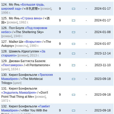
124. Мо Янь
«Большая грудь,
широкий зад»
/ «丰乳肥臀»
[роман]
,
9
-
2024-01-17
1996 г.
125. Мо Янь
«Страна вина»
/ «酒
9
-
2024-01-17
国»
[роман]
,
1992 г.
126. Пол Боулз
«Под покровом
небес»
/ «The Sheltering Sky»
9
-
2024-01-08
[роман]
,
1949 г.
127. Майкл Ши
«Вскрытие»
/ «The
9
-
2024-01-07
Autopsy»
[повесть]
,
1980 г.
128. Шамиль Идиатуллин
«За
8
-
2023-12-14
старшего»
[роман]
,
2013 г.
129. Джован Баттиста Базиле
«Пентамерон»
/ «Il Pentamerone»
9
-
2023-11-10
[цикл]
,
1634 г.
130. Кирил Бонфильоли
«Трилогия
Маккабрея»
/ «The Mortdecai
9
-
2023-09-18
Trilogy»
[цикл]
131. Кирил Бонфильоли
«Эндшпиль Маккабрея»
/ «Don't
9
-
2023-09-18
Point That Thing at Me»
[роман]
,
1972 г.
132. Кирил Бонфильоли
«Гамбит
Маккабрея»
/ «After You With the
9
-
2023-09-18