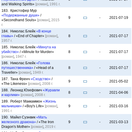
and Walking Spirits»
[роман]
,
1991 г.
183. Кристофер Мур
«Подержанные души»
/
9
-
2021-07-19
«Secondhand Souls»
[роман]
,
2015
г.
184. Николас Блейк
«В конце
главы»
/ «End of Chapter»
[роман]
,
8
-
2021-07-17
1957 г.
185. Николас Блейк
«Минута на
убийство»
/ «Minute for Murder»
8
-
2021-07-17
[роман]
,
1947 г.
186. Николас Блейк
«Голова
путешественника»
/ «Head of a
8
-
2021-07-17
Traveller»
[роман]
,
1949 г.
187. Тана Френч
«Сходство»
/
9
-
2021-05-02
«The Likeness»
[роман]
,
2008 г.
188. Леонид Юзефович
«Журавли
8
-
2021-04-06
и карлики»
[роман]
,
2008 г.
189. Роберт Маккаммон
«Жизнь
мальчишки»
/ «Boy's Life»
[роман]
,
9
-
2021-03-16
1991 г.
190. Майкл Суэнвик
«Мать
железного дракона»
/ «The Iron
9
-
2021-03-13
Dragon's Mother»
[роман]
,
2019 г.