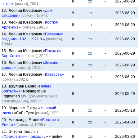
8
-
2026-06-29
ветра»
[роман]
,
2001 г.
12. Леонид Юзефович
«Дом
9
-
2026-06-29
свиданий»
[роман]
,
1994 г.
13. Леонид Юзефович
«Костюм
8
-
2026-06-29
Арлекина»
[роман]
,
1981 г.
14. Леонид Юзефович
«Песчаные
всадники. 1921, 1971 гг.»
[повесть]
,
8
-
2026-06-29
1984 г.
15. Леонид Юзефович
«Поход на
8
-
2026-06-29
Бар-Хото»
[повесть]
,
2023 г.
16. Леонид Юзефович
«Зимняя
8
-
2026-06-29
дорога»
[роман]
,
2015 г.
17. Леонид Юзефович
«Казароза»
8
-
2026-06-29
[роман]
,
2002 г.
18. Джулиан Барнс
«Нечего
бояться»
/ «Nothing to Be
8
-
-
2026-05-29
Frightened Of»
[документальное
произведение]
,
2008 г.
19. Маргарет Этвуд
«Кошачий
8
-
2026-05-18
глаз»
/ «Cat's Eye»
[роман]
,
1989 г.
20. Александр Етоев
«Бегство в
8
-
2026-04-08
Египет»
[повесть]
,
1998 г.
21. Энтони Троллоп
«Фрамлейский приход»
/ «Framley
9
-
2026-03-30