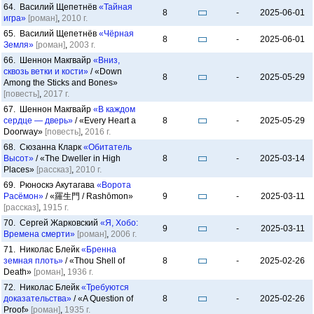
64. Василий Щепетнёв
«Тайная
8
-
2025-06-01
игра»
[роман]
,
2010 г.
65. Василий Щепетнёв
«Чёрная
8
-
2025-06-01
Земля»
[роман]
,
2003 г.
66. Шеннон Макгвайр
«Вниз,
сквозь ветки и кости»
/ «Down
8
-
2025-05-29
Among the Sticks and Bones»
[повесть]
,
2017 г.
67. Шеннон Макгвайр
«В каждом
сердце — дверь»
/ «Every Heart a
8
-
2025-05-29
Doorway»
[повесть]
,
2016 г.
68. Сюзанна Кларк
«Обитатель
Высот»
/ «The Dweller in High
8
-
2025-03-14
Places»
[рассказ]
,
2010 г.
69. Рюноскэ Акутагава
«Ворота
Расёмон»
/ «羅生門 / Rashōmon»
9
-
2025-03-11
[рассказ]
,
1915 г.
70. Сергей Жарковский
«Я, Хобо:
9
-
2025-03-11
Времена смерти»
[роман]
,
2006 г.
71. Николас Блейк
«Бренна
земная плоть»
/ «Thou Shell of
8
-
2025-02-26
Death»
[роман]
,
1936 г.
72. Николас Блейк
«Требуются
доказательства»
/ «A Question of
8
-
2025-02-26
Proof»
[роман]
,
1935 г.