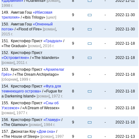
«Дарвиния»
/ «Darwinia»
[роман]
,
8
-
2022-12-11
1998 г.
149. Амитав Гош
«Ибисовая
9
-
2022-11-30
трилогия»
/ «Ibis Trilogy»
[цикл]
150. Амитав Гош
«Огненный
поток»
/ «Flood of Fire»
[роман]
,
9
-
2022-11-30
2015 г.
151. Кристофер Прист
«Градуал»
/
9
-
2022-11-18
«The Gradual»
[роман]
,
2016 г.
152. Кристофер Прист
«Островитяне»
/ «The Islanders»
9
-
2022-11-18
[роман]
,
2011 г.
153. Кристофер Прист
«Архипелаг
Грёз»
/ «The Dream Archipelago»
9
-
-
2022-11-18
[сборник]
,
1999 г.
154. Кристофер Прист
«Фуга для
темнеющего острова»
/ «Fugue for
8
-
2022-11-18
a Darkening Island»
[роман]
,
1972 г.
155. Кристофер Прист
«Сны об
Уэссексе»
/ «A Dream of Wessex»
8
-
2022-11-18
[роман]
,
1977 г.
156. Кристофер Прист
«Гламур»
/
9
-
2022-11-18
«The Glamour»
[роман]
,
1984 г.
157. Джонатан Коу
«Дом сна»
/
«The House of Sleep»
[роман]
,
1997
9
-
2022-11-13