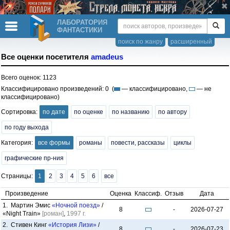
ЛАБОРАТОРИЯ
ФАНТАСТИКИ
поиск по жанру
расширенный
Все оценки посетителя
amadeus
Всего оценок: 1123
Классифицировано произведений: 0 (
— классифицировано,
— не
классифицировано)
Сортировка:
по дате
по оценке
по названию
по автору
по году выхода
Категория:
все формы
романы
повести, рассказы
циклы
графические пр-ния
Страницы:
1
2
3
4
5
6
все
Произведение
Оценка
Классиф.
Отзыв
Дата
1. Мартин Эмис
«Ночной поезд»
/
8
-
2026-07-27
«Night Train»
[роман]
,
1997 г.
2. Стивен Кинг
«История Лизи»
/
8
-
2026-07-23