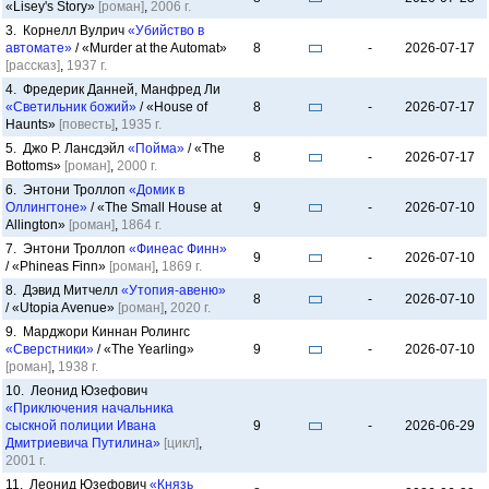
«Lisey's Story»
[роман]
,
2006 г.
3. Корнелл Вулрич
«Убийство в
автомате»
/ «Murder at the Automat»
8
-
2026-07-17
[рассказ]
,
1937 г.
4. Фредерик Данней, Манфред Ли
«Светильник божий»
/ «House of
8
-
2026-07-17
Haunts»
[повесть]
,
1935 г.
5. Джо Р. Лансдэйл
«Пойма»
/ «The
8
-
2026-07-17
Bottoms»
[роман]
,
2000 г.
6. Энтони Троллоп
«Домик в
Оллингтоне»
/ «The Small House at
9
-
2026-07-10
Allington»
[роман]
,
1864 г.
7. Энтони Троллоп
«Финеас Финн»
9
-
2026-07-10
/ «Phineas Finn»
[роман]
,
1869 г.
8. Дэвид Митчелл
«Утопия-авеню»
8
-
2026-07-10
/ «Utopia Avenue»
[роман]
,
2020 г.
9. Марджори Киннан Ролингс
«Сверстники»
/ «The Yearling»
9
-
2026-07-10
[роман]
,
1938 г.
10. Леонид Юзефович
«Приключения начальника
сыскной полиции Ивана
9
-
2026-06-29
Дмитриевича Путилина»
[цикл]
,
2001 г.
11. Леонид Юзефович
«Князь