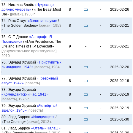
73. Николас Блейк
«Чудовище
должно умереть»
/ «The Beast Must
8
-
2025-02-26
Die»
[роман]
,
1938 г.
74. Рекс Стаут
«Золотые пауки»
/
«The Golden Spiders»
[роман]
,
1953
8
-
2025-02-21
г.
75. С. Т. Джоши
«Лавкрафт. Я —
Провиденс»
/ «I Am Providence: The
Life and Times of H.P. Lovecraft»
9
-
-
2025-02-21
[документальное произведение]
,
2010 г.
76. Эдуард Хруцкий
«Приступить к
ликвидации. 1943»
[повесть]
,
1984
8
-
2025-02-20
г.
77. Эдуард Хруцкий
«Тревожный
8
-
2025-02-19
август. 1942»
[повесть]
78. Эдуард Хруцкий
«Комендантский час. 1941»
8
-
2025-02-19
[повесть]
,
1976 г.
79. Эдуард Хруцкий
«Четвёртый
8
-
2025-02-19
эшелон. 1945»
[повесть]
80. Лэрд Баррон
«Инициация»
/
8
-
2025-01-30
«The Croning»
[роман]
,
2012 г.
81. Лэрд Баррон
«Отель «Палаш»