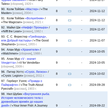
чудные сказания»
/ «Irish Fairy
9
-
-
2024-11-17
Tales»
[сборник]
,
1920 г.
90. Колм Тойбин
«Мастер»
/ «The
8
-
2024-11-12
Master»
[роман]
,
2004 г.
91. Колм Тойбин
«Волшебник»
/
8
-
2024-11-12
«The Magician»
[роман]
,
2021 г.
92. Майкл Ши
«Ниффт Проныра»
/
9
-
2024-11-07
«Nifft the Lean»
[роман]
,
1982 г.
93. С. С. Форестер
«Грейхаунд»,
или Добрый пастырь»
/ «The Good
9
-
2024-11-07
Shepherd»
[роман]
,
1955 г.
94. Алан Мур
«Хранители»
/
9
-
-
2024-10-05
«Watchmen»
[сборник]
,
1988 г.
95. Алан Мур
«V - значит
Vендетта»
/ «V for Vendetta»
9
-
-
2024-10-05
[сборник]
,
2009 г.
96. Питер Уоттс
«Crysis. Легион»
/
8
-
2024-10-02
«Crysis: Legion»
[роман]
,
2011 г.
97. Герберт Уэллс
«Правда о
Пайкрафте»
/ «The Truth About
9
-
2024-09-28
Pyecraft»
[рассказ]
,
1903 г.
98. Нил Шубин
«Внутренняя рыба.
История человеческого тела с
древнейших времён до наших
дней»
/ «Your Inner Fish: A Journey
9
-
-
2024-09-22