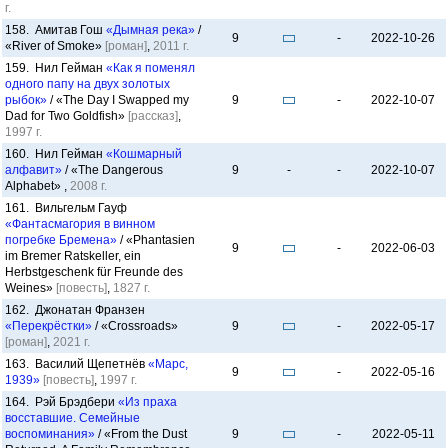
г.
158. Амитав Гош
«Дымная река»
/
9
-
2022-10-26
«River of Smoke»
[роман]
,
2011 г.
159. Нил Гейман
«Как я поменял
одного папу на двух золотых
рыбок»
/ «The Day I Swapped my
9
-
2022-10-07
Dad for Two Goldfish»
[рассказ]
,
1997 г.
160. Нил Гейман
«Кошмарный
алфавит»
/ «The Dangerous
9
-
-
2022-10-07
Alphabet» ,
2008 г.
161. Вильгельм Гауф
«Фантасмагория в винном
погребке Бремена»
/ «Phantasien
9
-
2022-06-03
im Bremer Ratskeller, ein
Herbstgeschenk für Freunde des
Weines»
[повесть]
,
1827 г.
162. Джонатан Франзен
«Перекрёстки»
/ «Crossroads»
9
-
2022-05-17
[роман]
,
2021 г.
163. Василий Щепетнёв
«Марс,
9
-
2022-05-16
1939»
[повесть]
,
1997 г.
164. Рэй Брэдбери
«Из праха
восставшие. Семейные
воспоминания»
/ «From the Dust
9
-
2022-05-11