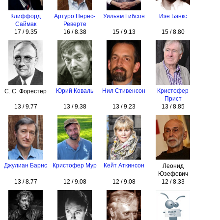
Клиффорд
Артуро Перес-
Уильям Гибсон
Иэн Бэнкс
Саймак
Реверте
17 / 9.35
16 / 8.38
15 / 9.13
15 / 8.80
Юрий Коваль
Нил Стивенсон
Кристофер
С. С. Форестер
Прист
13 / 9.77
13 / 9.38
13 / 9.23
13 / 8.85
Джулиан Барнс
Кристофер Мур
Кейт Аткинсон
Леонид
Юзефович
13 / 8.77
12 / 9.08
12 / 9.08
12 / 8.33