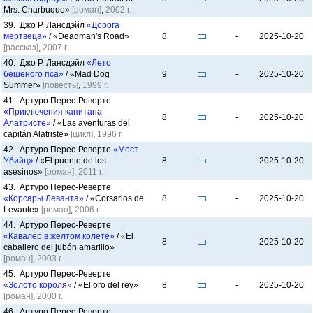
Mrs. Charbuque»
[роман]
,
2002 г.
39. Джо Р. Лансдэйл
«Дорога
мертвеца»
/ «Deadman's Road»
8
-
2025-10-20
[рассказ]
,
2007 г.
40. Джо Р. Лансдэйл
«Лето
бешеного пса»
/ «Mad Dog
9
-
2025-10-20
Summer»
[повесть]
,
1999 г.
41. Артуро Перес-Реверте
«Приключения капитана
8
-
2025-10-20
Алатристе»
/ «Las aventuras del
capitán Alatriste»
[цикл]
,
1996 г.
42. Артуро Перес-Реверте
«Мост
Убийц»
/ «El puente de los
8
-
2025-10-20
asesinos»
[роман]
,
2011 г.
43. Артуро Перес-Реверте
«Корсары Леванта»
/ «Corsarios de
8
-
2025-10-20
Levante»
[роман]
,
2006 г.
44. Артуро Перес-Реверте
«Кавалер в жёлтом колете»
/ «El
8
-
2025-10-20
caballero del jubón amarillo»
[роман]
,
2003 г.
45. Артуро Перес-Реверте
«Золото короля»
/ «El oro del rey»
8
-
2025-10-20
[роман]
,
2000 г.
46. Артуро Перес-Реверте