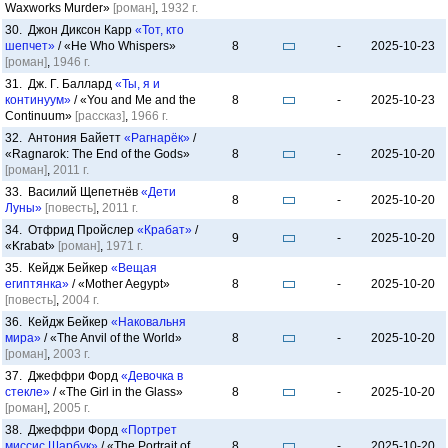
Waxworks Murder»
[роман]
,
1932 г.
30. Джон Диксон Карр
«Тот, кто
шепчет»
/ «He Who Whispers»
8
-
2025-10-23
[роман]
,
1946 г.
31. Дж. Г. Баллард
«Ты, я и
континуум»
/ «You and Me and the
8
-
2025-10-23
Continuum»
[рассказ]
,
1966 г.
32. Антония Байетт
«Рагнарёк»
/
«Ragnarok: The End of the Gods»
8
-
2025-10-20
[роман]
,
2011 г.
33. Василий Щепетнёв
«Дети
8
-
2025-10-20
Луны»
[повесть]
,
2011 г.
34. Отфрид Пройслер
«Крабат»
/
9
-
2025-10-20
«Krabat»
[роман]
,
1971 г.
35. Кейдж Бейкер
«Вещая
египтянка»
/ «Mother Aegypt»
8
-
2025-10-20
[повесть]
,
2004 г.
36. Кейдж Бейкер
«Наковальня
мира»
/ «The Anvil of the World»
8
-
2025-10-20
[роман]
,
2003 г.
37. Джеффри Форд
«Девочка в
стекле»
/ «The Girl in the Glass»
8
-
2025-10-20
[роман]
,
2005 г.
38. Джеффри Форд
«Портрет
миссис Шарбук»
/ «The Portrait of
8
-
2025-10-20