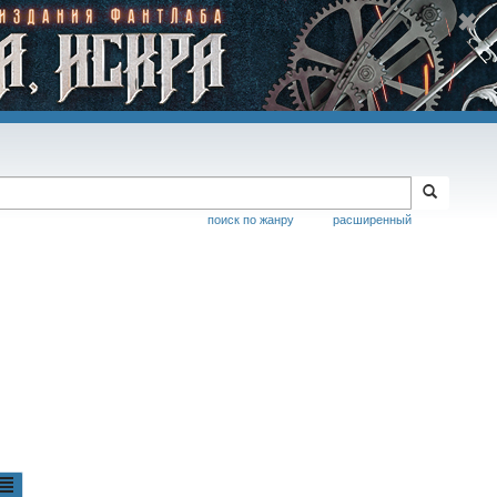
поиск по жанру
расширенный