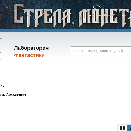
Лаборатория
Фантастики
sky
рис Аркадьевич
в