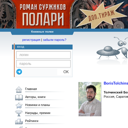
Книжные полки
регистрация
|
забыли пароль?
вход
OK
BorisTolchin
Главная
Толчинский Бо
Россия, Сарато
Авторы, книги
Новинки и планы
Награды, премии
Рейтинги