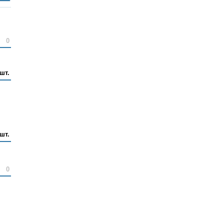
0
 шт.
 шт.
0