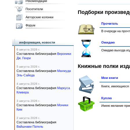
Рекомендации
Посетители
Подборки произвед
Авторские колонки
Прочитать
Форум
В очереди на проч
информация, новости
Ожидаю
6 августа 2026 г.
Ожидаю выхода изд
Составлена библиография
Вероники
Дж. Генри
Книжные полки изд
5 августа 2026 г.
Составлена библиография
Махмуда
Эль-Сайеда
Мои книги
4 августа 2026 г.
Книги, имеющиеся 
Составлена библиография
Маркуса
Кливера
Куплю
3 августа 2026 г.
Составлена библиография
Моники
Имею желание прио
Ким
2 августа 2026 г.
Составлена библиография
Вайшнави Патель