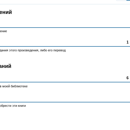
ений
тение
1
ания этого произведения, либо его перевод
аний
6
в моей библиотеке
брести эти книги