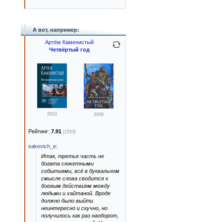
А вот, например:
Артём Каменистый
Четвёртый год
2010
2009
Рейтинг:
7.91
(1553)
sakevich_e
:
Итак, третья часть не
богата сюжетными
событиями, всё в буквальном
смысле слова сводится к
боевым действиям между
людьми и хайтаной. Вроде
должно было выйти
неинтересно и скучно, но
получилось как раз наоборот,