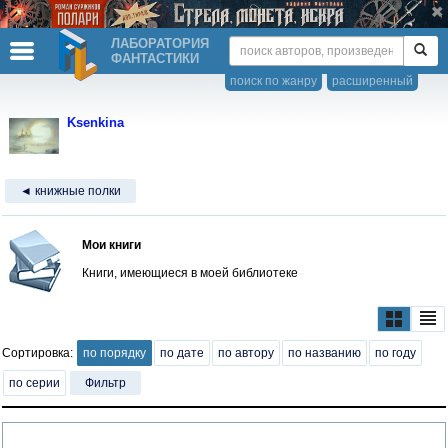
ЛАБОРАТОРИЯ
ФАНТАСТИКИ
поиск по жанру
расширенный
Ksenkina
◄ книжные полки
Мои книги
Книги, имеющиеся в моей библиотеке
Сортировка:
по порядку
по дате
по автору
по названию
по году
по серии
Фильтр