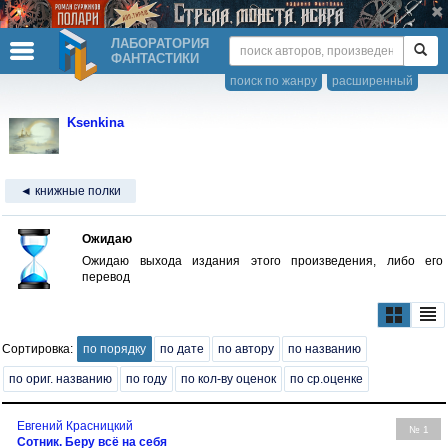
ЛАБОРАТОРИЯ
ФАНТАСТИКИ
поиск по жанру
расширенный
Ksenkina
◄ книжные полки
Ожидаю
Ожидаю выхода издания этого произведения, либо его
перевод
Сортировка:
по порядку
по дате
по автору
по названию
по ориг. названию
по году
по кол-ву оценок
по ср.оценке
Евгений Красницкий
№ 1
Сотник. Беру всё на себя