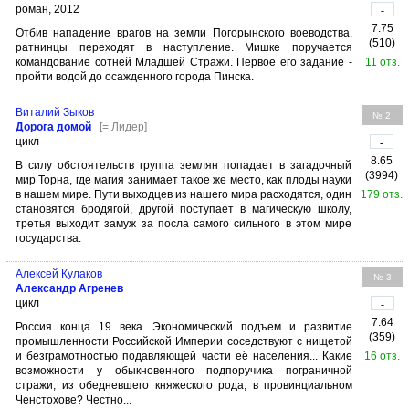
роман, 2012
-
7.75
Отбив нападение врагов на земли Погорынского воеводства,
(510)
ратнинцы переходят в наступление. Мишке поручается
командование сотней Младшей Стражи. Первое его задание -
11 отз.
пройти водой до осажденного города Пинска.
Виталий Зыков
№ 2
Дорога домой
[= Лидер]
цикл
-
8.65
В силу обстоятельств группа землян попадает в загадочный
(3994)
мир Торна, где магия занимает такое же место, как плоды науки
в нашем мире. Пути выходцев из нашего мира расходятся, один
179 отз.
становятся бродягой, другой поступает в магическую школу,
третья выходит замуж за посла самого сильного в этом мире
государства.
Алексей Кулаков
№ 3
Александр Агренев
цикл
-
7.64
Россия конца 19 века. Экономический подъем и развитие
(359)
промышленности Российской Империи соседствуют с нищетой
и безграмотностью подавляющей части её населения... Какие
16 отз.
возможности у обыкновенного подпоручика пограничной
стражи, из обедневшего княжеского рода, в провинциальном
Ченстохове? Честно...