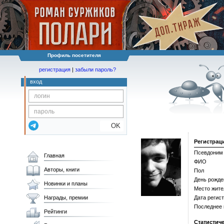
Профиль посетителя
регистрация
|
забыли пароль?
вход
OK
Регистрац
Псевдоним
Главная
ФИО
Авторы, книги
Пол
День рожде
Новинки и планы
Место жите
Награды, премии
Дата регис
Последнее
Рейтинги
Статистич