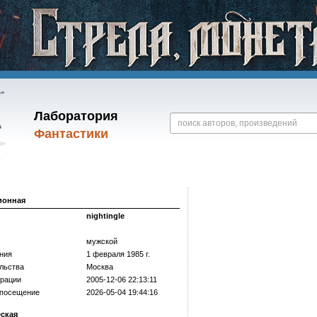
Лаборатория
Фантастики
ионная
nightingle
мужской
ния
1 февраля 1985 г.
льства
Москва
трации
2005-12-06 22:13:11
 посещение
2026-05-04 19:44:16
еская