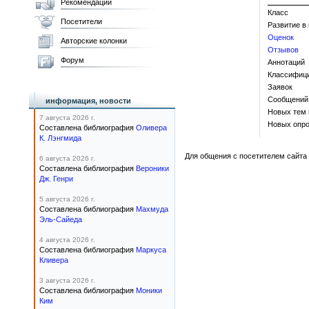
Рекомендации
Класс
Посетители
Развитие в
Оценок
Авторские колонки
Отзывов
Форум
Аннотаций
Классифиц
Заявок
Сообщений
информация, новости
Новых тем
7 августа 2026 г.
Новых опро
Составлена библиография
Оливера
К. Лэнгмида
Для общения с посетителем сайта 
6 августа 2026 г.
Составлена библиография
Вероники
Дж. Генри
5 августа 2026 г.
Составлена библиография
Махмуда
Эль-Сайеда
4 августа 2026 г.
Составлена библиография
Маркуса
Кливера
3 августа 2026 г.
Составлена библиография
Моники
Ким