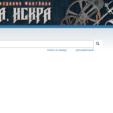
поиск по жанру
расширенный