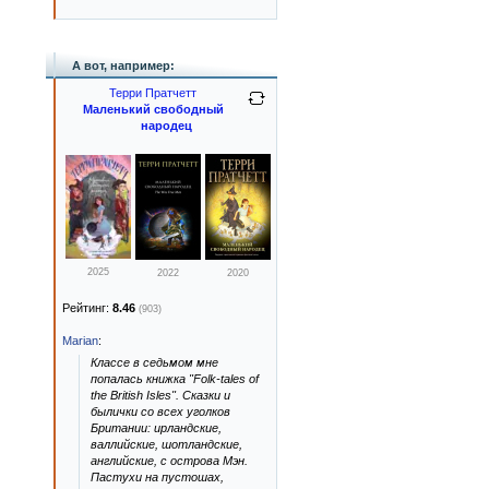
А вот, например:
Терри Пратчетт
Маленький свободный
народец
2025
2022
2020
Рейтинг:
8.46
(903)
Marian
:
Классе в седьмом мне
попалась книжка "Folk-tales of
the British Isles". Сказки и
былички со всех уголков
Британии: ирландские,
валлийские, шотландские,
английские, с острова Мэн.
Пастухи на пустошах,