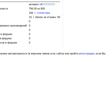
активист
 классе
796.00 из 800
166 |
статистика
16 | баллы за отзывы: 56
0
ировано произведений
0
0
 в форуме
0
 в форуме
0
сов в форуме
0
нужно авторизоваться (в верхнем левом углу сайта) или пройти
регистрацию
, если Вы