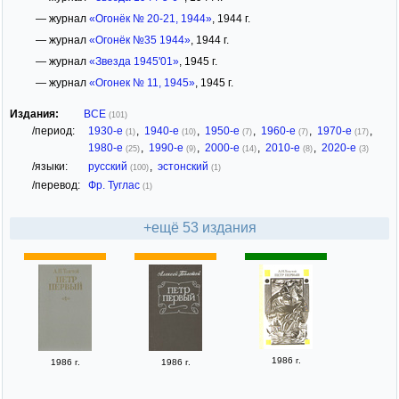
— журнал
«Огонёк № 20-21, 1944»
, 1944 г.
— журнал
«Огонёк №35 1944»
, 1944 г.
— журнал
«Звезда 1945'01»
, 1945 г.
— журнал
«Огонек № 11, 1945»
, 1945 г.
Издания:
ВСЕ
(101)
/период:
1930-е
,
1940-е
,
1950-е
,
1960-е
,
1970-е
,
(1)
(10)
(7)
(7)
(17)
1980-е
,
1990-е
,
2000-е
,
2010-е
,
2020-е
(25)
(9)
(14)
(8)
(3)
/языки:
русский
,
эстонский
(100)
(1)
/перевод:
Фр. Туглас
(1)
+ещё 53 издания
1986 г.
1986 г.
1986 г.