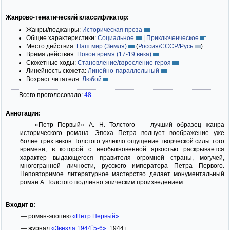
Жанрово-тематический классификатор:
Жанры/поджанры:
Историческая проза
Общие характеристики:
Социальное
|
Приключенческое
Место действия:
Наш мир (Земля)
(
Россия/СССР/Русь
)
Время действия:
Новое время (17-19 века)
Сюжетные ходы:
Становление/взросление героя
Линейность сюжета:
Линейно-параллельный
Возраст читателя:
Любой
Всего проголосовало:
48
Аннотация:
«Петр Первый» А. Н. Толстого — лучший образец жанра
исторического романа. Эпоха Петра волнует воображение уже
более трех веков. Толстого увлекло ощущение творческой силы того
времени, в которой с необыкновенной яркостью раскрывается
характер выдающегося правителя огромной страны, могучей,
многогранной личности, русского императора Петра Первого.
Неповторимое литературное мастерство делает монументальный
роман А. Толстого подлинно эпическим произведением.
Входит в:
— роман-эпопею
«Пётр Первый»
— журнал
«Звезда 1944`5-6»
, 1944 г.