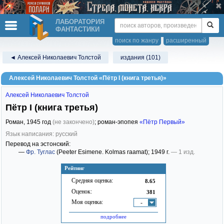
ЛАБОРАТОРИЯ
ФАНТАСТИКИ
поиск по жанру
расширенный
◄ Алексей Николаевич Толстой
издания (101)
Алексей Николаевич Толстой «Пётр I (книга третья)»
Алексей Николаевич Толстой
Пётр I (книга третья)
Роман,
1945
год
(не закончено)
; роман-эпопея
«Пётр Первый»
Язык написания: русский
Перевод на эстонский:
—
Фр. Туглас
(Peeter Esimene. Kolmas raamat)
; 1949 г.
— 1 изд.
Рейтинг
Средняя оценка:
8.65
Оценок:
381
Моя оценка:
-
подробнее