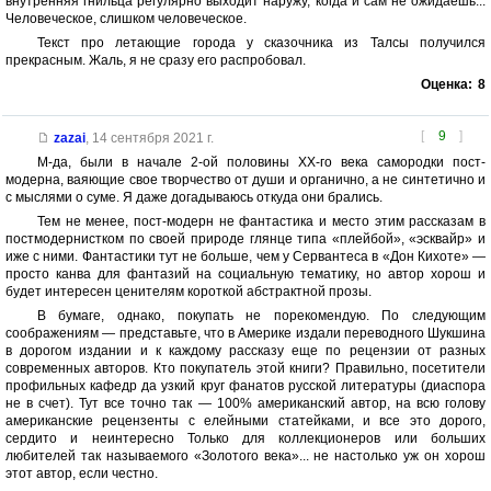
внутренняя гнильца регулярно выходит наружу, когда и сам не ожидаешь...
Человеческое, слишком человеческое.
Текст про летающие города у сказочника из Талсы получился
прекрасным. Жаль, я не сразу его распробовал.
Оценка:
8
[
9
]
zazai
,
14 сентября 2021 г.
М-да, были в начале 2-ой половины ХХ-го века самородки пост-
модерна, ваяющие свое творчество от души и органично, а не синтетично и
с мыслями о суме. Я даже догадываюсь откуда они брались.
Тем не менее, пост-модерн не фантастика и место этим рассказам в
постмодернистком по своей природе глянце типа «плейбой», «эсквайр» и
иже с ними. Фантастики тут не больше, чем у Сервантеса в «Дон Кихоте» —
просто канва для фантазий на социальную тематику, но автор хорош и
будет интересен ценителям короткой абстрактной прозы.
В бумаге, однако, покупать не порекомендую. По следующим
соображениям — представьте, что в Америке издали переводного Шукшина
в дорогом издании и к каждому рассказу еще по рецензии от разных
современных авторов. Кто покупатель этой книги? Правильно, посетители
профильных кафедр да узкий круг фанатов русской литературы (диаспора
не в счет). Тут все точно так — 100% американский автор, на всю голову
американские рецензенты с елейными статейками, и все это дорого,
сердито и неинтересно Только для коллекционеров или больших
любителей так называемого «Золотого века»... не настолько уж он хорош
этот автор, если честно.