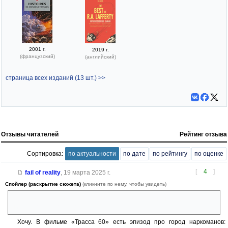
2001 г.
2019 г.
(французский)
(английский)
страница всех изданий (13 шт.) >>
Отзывы читателей
Рейтинг отзыва
Сортировка:
по актуальности
по дате
по рейтингу
по оценке
[
4
]
fail of reality
,
19 марта 2025 г.
Спойлер (раскрытие сюжета)
(кликните по нему, чтобы увидеть)
«Вот и всё, что мы имеем сказать по поводу каменных работ. Кто-
нибудь хочет что-то добавить?»
Хочу. В фильме «Трасса 60» есть эпизод про город наркоманов: