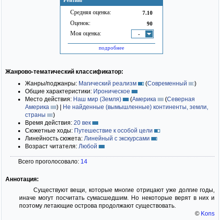
Рейтинг
Средняя оценка:
7.10
Оценок:
90
Моя оценка:
-
подробнее
Жанрово-тематический классификатор:
Жанры/поджанры:
Магический реализм
(
Современный
)
Общие характеристики:
Ироническое
Место действия:
Наш мир (Земля)
(
Америка
(
Северная
Америка
)
|
Не найденные (вымышленные) континенты, земли,
страны
)
Время действия:
20 век
Сюжетные ходы:
Путешествие к особой цели
Линейность сюжета:
Линейный с экскурсами
Возраст читателя:
Любой
Всего проголосовало:
14
Аннотация:
Существуют вещи, которые многие отрицают уже долгие годы,
иначе могут посчитать сумасшедшим. Но некоторые верят в них и
поэтому летающие острова продолжают существовать.
©
Kons