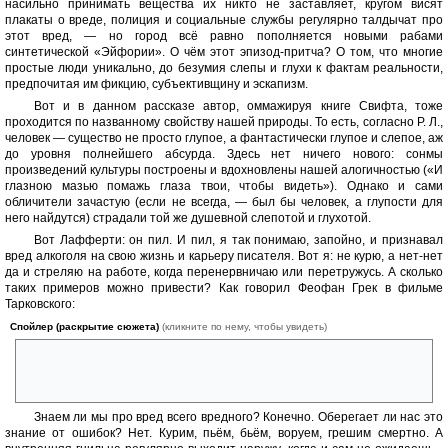
насильно принимать вещества их никто не заставляет, кругом висят
плакаты о вреде, полиция и социальные службы регулярно талдычат про
этот вред, — но город всё равно пополняется новыми рабами
синтетической «Эйфории». О чём этот эпизод-притча? О том, что многие
простые люди уникально, до безумия слепы и глухи к фактам реальности,
предпочитая им фикцию, субъективщину и эскапизм.
Вот и в данном рассказе автор, оммажируя книге Свифта, тоже
проходится по названному свойству нашей природы. То есть, согласно Р. Л.,
человек — существо не просто глупое, а фантастически глупое и слепое, аж
до уровня полнейшего абсурда. Здесь нет ничего нового: сонмы
произведений культуры построены и вдохновлены нашей алогичностью («И
глазною мазью помажь глаза твои, чтобы видеть»). Однако и сами
обличители зачастую (если не всегда, — был бы человек, а глупости для
него найдутся) страдали той же душевной слепотой и глухотой.
Вот Лафферти: он пил. И пил, я так понимаю, запойно, и признавал
вред алкоголя на свою жизнь и карьеру писателя. Вот я: не курю, а нет-нет
да и стреляю на работе, когда перенервничаю или перетружусь. А сколько
таких примеров можно привести? Как говорил Феофан Грек в фильме
Тарковского:
Спойлер (раскрытие сюжета)
(кликните по нему, чтобы увидеть)
«Все глупости и подлости род человеческий уже совершил, и теперь
их только повторяет. Если бы Иисус снова на землю пришёл, его бы
снова распяли!»
Знаем ли мы про вред всего вредного? Конечно. Оберегает ли нас это
знание от ошибок? Нет. Курим, пьём, бьём, воруем, грешим смертно. А