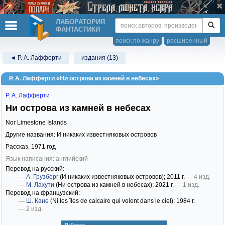
ЛАБОРАТОРИЯ
ФАНТАСТИКИ
поиск по жанру
расширенный
◄ Р. А. Лафферти
издания (13)
Р. А. Лафферти «Ни острова из камней в небесах»
Р. А. Лафферти
Ни острова из камней в небесах
Nor Limestone Islands
Другие названия: И никаких известняковых островов
Рассказ,
1971
год
Язык написания: английский
Перевод на русский:
—
А. Грузберг
(И никаких известняковых островов)
; 2011 г.
— 4 изд.
—
М. Лахути
(Ни острова из камней в небесах)
; 2021 г.
— 1 изд.
Перевод на французский:
—
Ш. Кане
(Ni les îles de calcaire qui volent dans le ciel)
; 1984 г.
— 2 изд.