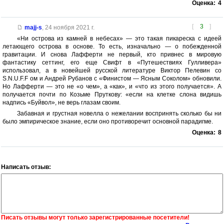
Оценка:
4
[
3
]
majj-s
,
24 ноября 2021 г.
«Ни острова из камней в небесах» — это такая пикареска с идеей
летающего острова в основе. То есть, изначально — о побежденной
гравитации. И снова Лафферти не первый, кто привнес в мировую
фантастику сеттинг, его еще Свифт в «Путешествиях Гулливера»
использовал, а в новейшей русской литературе Виктор Пелевин со
S.N.U.F.F ом и Андрей Рубанов с «Финистом — Ясным Соколом» обновили.
Но Лафферти — это не «о чем», а «как», и «что из этого получается». А
получается почти по Козьме Пруткову: «если на клетке слона видишь
надпись «Буйвол», не верь глазам своим.
Забавная и грустная новелла о нежелании воспринять сколько бы ни
было эмпирическое знание, если оно противоречит основной парадигме.
Оценка:
8
Написать отзыв:
Писать отзывы могут только зарегистрированные посетители!