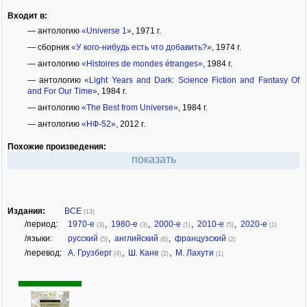
Входит в:
— антологию
«Universe 1»
, 1971 г.
— сборник
«У кого-нибудь есть что добавить?»
, 1974 г.
— антологию
«Histoires de mondes étranges»
, 1984 г.
— антологию
«Light Years and Dark: Science Fiction and Fantasy Of
and For Our Time»
, 1984 г.
— антологию
«The Best from Universe»
, 1984 г.
— антологию
«НФ-52»
, 2012 г.
Похожие произведения:
показать
Издания:
ВСЕ
(13)
/период:
1970-е
,
1980-е
,
2000-е
,
2010-е
,
2020-е
(3)
(3)
(1)
(5)
(1)
/языки:
русский
,
английский
,
французский
(5)
(6)
(2)
/перевод:
А. Грузберг
,
Ш. Кане
,
М. Лахути
(4)
(2)
(1)