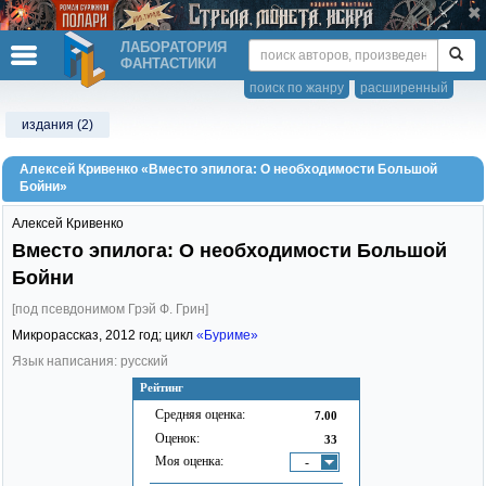
ЛАБОРАТОРИЯ
ФАНТАСТИКИ
поиск по жанру
расширенный
издания (2)
Алексей Кривенко «Вместо эпилога: О необходимости Большой
Бойни»
Алексей Кривенко
Вместо эпилога: О необходимости Большой
Бойни
[под псевдонимом Грэй Ф. Грин]
Микрорассказ,
2012
год; цикл
«Буриме»
Язык написания: русский
Рейтинг
Средняя оценка:
7.00
Оценок:
33
Моя оценка:
-