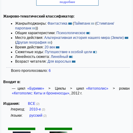
подробнее
Жанрово-тематический классификатор:
Жанры/поджанры:
Фантастика
(
Таймпанк
(
Стимпанк/
паропанк
)
)
Общие характеристики:
Психологическое
Место действия:
Альтернативная история нашего мира (Земли)
(
Другая география
)
Время действия:
20 век
Сюжетные ходы:
Путешествие к особой цели
Линейность сюжета:
Линейный
Возраст читателя:
Для взрослых
Всего проголосовало:
6
Входит в:
— цикл
«Буриме»
> Циклы > цикл
«Кетополис»
> роман
«Кетополис: Киты и броненосцы»
, 2012 г.
Издания:
ВСЕ
(2)
/период:
2010-е
(2)
/языки:
русский
(2)