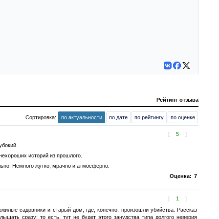
Рейтинг отзыва
Сортировка:
по актуальности
по дате
по рейтингу
по оценке
[
5
]
убокий.
 нехороших историй из прошлого.
льно. Немного жутко, мрачно и атмосферно.
Оценка:
7
[
1
]
жилые садовники и старый дом, где, конечно, произошли убийства. Рассказ
ышать сразу: то есть, тут не будет этого занудства типа долгого неверия