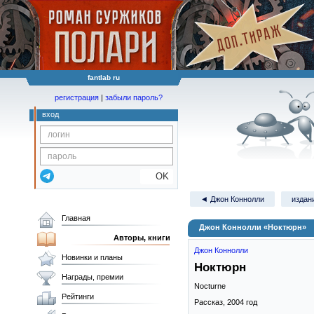
fantlab ru
регистрация
|
забыли пароль?
вход
OK
◄ Джон Коннолли
издани
Главная
Джон Коннолли «Ноктюрн»
Авторы, книги
Джон Коннолли
Новинки и планы
Ноктюрн
Награды, премии
Nocturne
Рейтинги
Рассказ,
2004
год