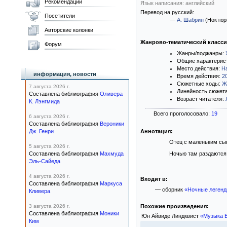
Рекомендации
Язык написания: английский
Перевод на русский:
Посетители
—
А. Шабрин
(Ноктюр
Авторские колонки
Жанрово-тематический класс
Форум
Жанры/поджанры:
Общие характерис
Место действия:
Н
информация, новости
Время действия:
2
Сюжетные ходы:
Ж
7 августа 2026 г.
Линейность сюжет
Составлена библиография
Оливера
Возраст читателя:
К. Лэнгмида
Всего проголосовало:
19
6 августа 2026 г.
Составлена библиография
Вероники
Дж. Генри
Аннотация:
Отец с маленьким сы
5 августа 2026 г.
Составлена библиография
Махмуда
Ночью там раздаются
Эль-Сайеда
4 августа 2026 г.
Входит в:
Составлена библиография
Маркуса
— сборник
«Ночные леген
Кливера
Похожие произведения:
3 августа 2026 г.
Составлена библиография
Моники
Юн Айвиде Линдквист
«Музыка Б
Ким