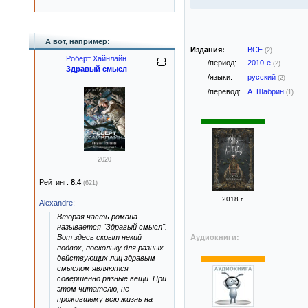
А вот, например:
Издания:
ВСЕ
(2)
Роберт Хайнлайн
/период:
2010-е
(2)
Здравый смысл
/языки:
русский
(2)
/перевод:
А. Шабрин
(1)
2020
Рейтинг:
8.4
(621)
2018 г.
Alexandre
:
Вторая часть романа
называется "Здравый смысл".
Аудиокниги:
Вот здесь скрыт некий
подвох, поскольку для разных
действующих лиц здравым
смыслом являются
совершенно разные вещи. При
этом читателю, не
прожившему всю жизнь на