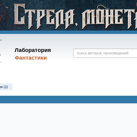
Лаборатория
Фантастики
я (2)