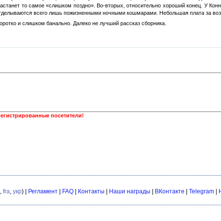
настанет то самое «слишком поздно». Во-вторых, относительно хороший конец. У Конн
отделываются всего лишь пожизненными ночными кошмарами. Небольшая плата за воз
коротко и слишком банально. Далеко не лучший рассказ сборника.
регистрированные посетители!
,
fra
,
укр
) |
Регламент
|
FAQ
|
Контакты
|
Наши награды
|
ВКонтакте
|
Telegram
|