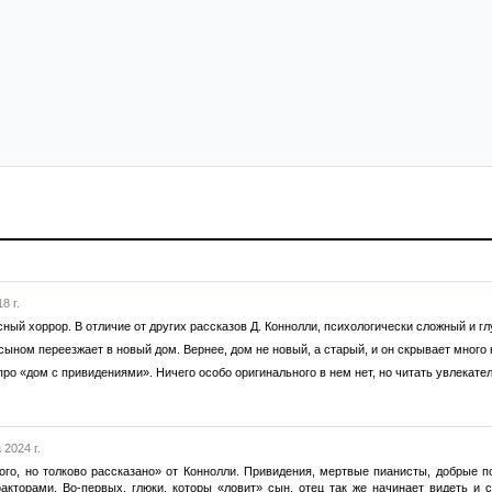
8 г.
ный хоррор. В отличие от других рассказов Д. Коннолли, психологически сложный и гл
сыном переезжает в новый дом. Вернее, дом не новый, а старый, и он скрывает много
про «дом с привидениями». Ничего особо оригинального в нем нет, но читать увлекате
 2024 г.
го, но толково рассказано» от Коннолли. Привидения, мертвые пианисты, добрые по
кторами. Во-первых, глюки, которы «ловит» сын, отец так же начинает видеть и сл