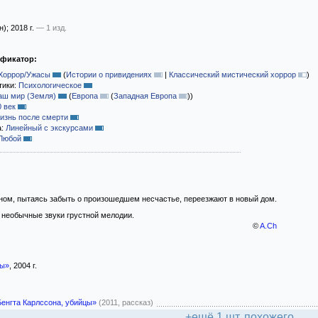
н)
; 2018 г.
— 1 изд.
ификатор:
Хоррор/Ужасы
(
Истории о привидениях
|
Классический мистический хоррор
)
тики:
Психологическое
аш мир (Земля)
(
Европа
(
Западная Европа
)
)
0 век
изнь после смерти
а:
Линейный с экскурсами
Любой
ном, пытаясь забыть о произошедшем несчастье, переезжают в новый дом.
 необычные звуки грустной мелодии.
©
A.Ch
ды»
, 2004 г.
енгта Карлссона, убийцы»
(2011, рассказ)
+ещё 1 шт. похожего