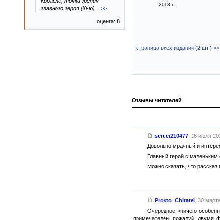
Корабле, точка зрения
2018 г.
главного героя (Хью)
...
>>
оценка: 8
страница всех изданий (2 шт.) >>
Отзывы читателей
sergej210477
,
16 июля 201
Довольно мрачный и интерес
Главный герой с маленьким 
Можно сказать, что рассказ 
Prosto_Chitatel
,
30 марта
Очередное «ничего особенно
примечателен, пожалуй, двумя фа