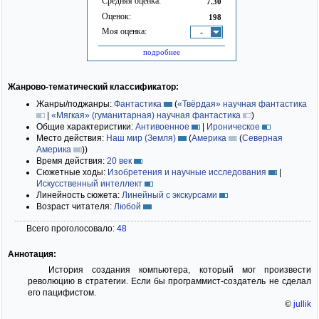
Средняя оценка:
7.30
Оценок:
198
Моя оценка:
-
подробнее
Жанрово-тематический классификатор:
Жанры/поджанры:
Фантастика
(
«Твёрдая» научная фантастика
|
«Мягкая» (гуманитарная) научная фантастика
)
Общие характеристики:
Антивоенное
|
Ироническое
Место действия:
Наш мир (Земля)
(
Америка
(
Северная
Америка
)
)
Время действия:
20 век
Сюжетные ходы:
Изобретения и научные исследования
|
Искусственный интеллект
Линейность сюжета:
Линейный с экскурсами
Возраст читателя:
Любой
Всего проголосовало:
48
Аннотация:
История создания компьютера, который мог произвести
революцию в стратегии. Если бы программист-создатель не сделал
его пацифистом.
©
jullik