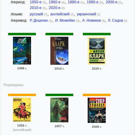
/период:
1950-е
,
1960-е
,
1980-е
,
1990-е
,
2000-е
,
(3)
(4)
(1)
(2)
(1)
2010-е
,
2020-е
(2)
(2)
/языки:
русский
,
английский
,
украинский
(7)
(7)
(1)
/перевод:
Р. Доценко
,
И. Можейко
,
А. Новиков
,
Л. Седов
(1)
(3)
(3)
(2)
1998 г.
2010 г.
2020 г.
Периодика:
1956 г.
1957 г.
2008 г.
(английский)