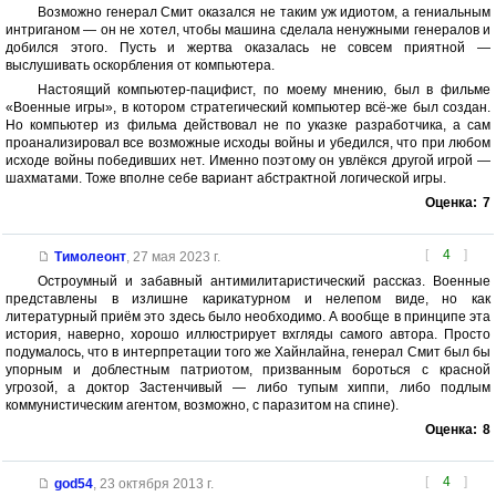
Возможно генерал Смит оказался не таким уж идиотом, а гениальным
интриганом — он не хотел, чтобы машина сделала ненужными генералов и
добился этого. Пусть и жертва оказалась не совсем приятной —
выслушивать оскорбления от компьютера.
Настоящий компьютер-пацифист, по моему мнению, был в фильме
«Военные игры», в котором стратегический компьютер всё-же был создан.
Но компьютер из фильма действовал не по указке разработчика, а сам
проанализировал все возможные исходы войны и убедился, что при любом
исходе войны победивших нет. Именно поэтому он увлёкся другой игрой —
шахматами. Тоже вполне себе вариант абстрактной логической игры.
Оценка:
7
[
4
]
Тимолеонт
,
27 мая 2023 г.
Остроумный и забавный антимилитаристический рассказ. Военные
представлены в излишне карикатурном и нелепом виде, но как
литературный приём это здесь было необходимо. А вообще в принципе эта
история, наверно, хорошо иллюстрирует вхгляды самого автора. Просто
подумалось, что в интерпретации того же Хайнлайна, генерал Смит был бы
упорным и доблестным патриотом, призванным бороться с красной
угрозой, а доктор Застенчивый — либо тупым хиппи, либо подлым
коммунистическим агентом, возможно, с паразитом на спине).
Оценка:
8
[
4
]
god54
,
23 октября 2013 г.