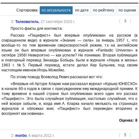
Сортировка:
по актуальности
по дате
по рейтингу
по оценке
[
3
]
Толкователь
,
27 сентября 2025 г.
Просто факты для контекста:
Рассказ «Пацифист» был впервые опубликован на русском (в
сокращенном виде) в журнале «Знание — сила» за январь 1957 г., что
вообще-то по тем временам сверхскоростной режим, т.к на английском
языке он был впервые опубликован в журнале «Fantastic Universe» в
октябре 1956! Невероятно — как успели? Не понимаю. Вторая публикация
и повторный перевод Зинаиды Бобырь были в журнале «Наука и жизнь»
1963 г. №5. Первый перевод, кстати делал Кир Булычев, под своим
настоящим именем Игорь Можейко.
По этому поводу Всеволод Ревич рассказал вот что:
«Впервые об Артуре Кларке нам рассказал журнал «Курьер ЮНЕСКО»
в начале 60-х годов в связи с присуждением ему международной премии. К
тому времени в нашей стране был опубликован всего один его рассказ
«Пацифист». Это была случайная публикация, настолько случайная, что о
ней вскоре забыли, и, когда имя А. Кларка начало мелькать на страницах
журналов и обложках книг, «Пацифист» был переведен вторично и
воспринят как новинка».
Оценка:
8
[
5
]
morbo
,
6 марта 2011 г.