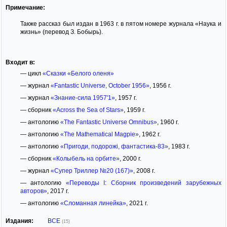
Примечание:
Также рассказ был издан в 1963 г. в пятом номере журнала «Наука и
жизнь» (перевод З. Бобырь).
Входит в:
— цикл
«Сказки «Белого оленя»
— журнал
«Fantastic Universe, October 1956»
, 1956 г.
— журнал
«Знание-сила 1957'1»
, 1957 г.
— сборник
«Across the Sea of Stars»
, 1959 г.
— антологию
«The Fantastic Universe Omnibus»
, 1960 г.
— антологию
«The Mathematical Magpie»
, 1962 г.
— антологию
«Пригоди, подорожі, фантастика-83»
, 1983 г.
— сборник
«Колыбель на орбите»
, 2000 г.
— журнал
«Супер Триллер №20 (167)»
, 2008 г.
— антологию
«Переводы I: Сборник произведений зарубежных
авторов»
, 2017 г.
— антологию
«Сломанная линейка»
, 2021 г.
Издания:
ВСЕ
(15)