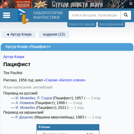
ЛАБОРАТОРИЯ
ФАНТАСТИКИ
поиск по жанру
расширенный
◄ Артур Кларк
издания (15)
Артур Кларк «Пацифист»
Артур Кларк
Пацифист
The Pacifist
Рассказ,
1956
год; цикл
«Сказки «Белого оленя»
Язык написания: английский
Перевод на русский:
—
И. Можейко
,
Л. Седов
(Пацифист)
; 1957 г.
— 2 изд.
—
А. Новиков
(Пацифист)
; 1998 г.
— 3 изд.
—
И. Можейко
(Пацифист)
; 2021 г.
— 1 изд.
Перевод на украинский:
—
Р. Доценко
(Машина-миролюбець)
; 1983 г.
— 1 изд.
Рейтинг