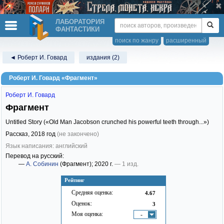
ЛАБОРАТОРИЯ
ФАНТАСТИКИ
поиск по жанру
расширенный
◄ Роберт И. Говард
издания (2)
Роберт И. Говард «Фрагмент»
Роберт И. Говард
Фрагмент
Untitled Story («Old Man Jacobson crunched his powerful teeth through...»)
Рассказ,
2018
год
(не закончено)
Язык написания: английский
Перевод на русский:
—
А. Собинин
(Фрагмент)
; 2020 г.
— 1 изд.
Рейтинг
Средняя оценка:
4.67
Оценок:
3
Моя оценка:
-