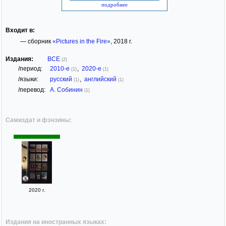
подробнее
Входит в:
— сборник
«Pictures in the Fire»
, 2018 г.
Издания:
ВСЕ
(2)
/период:
2010-е
,
2020-е
(1)
(1)
/языки:
русский
,
английский
(1)
(1)
/перевод:
А. Собинин
(1)
Самиздат и фэнзины:
2020 г.
Издания на иностранных языках: