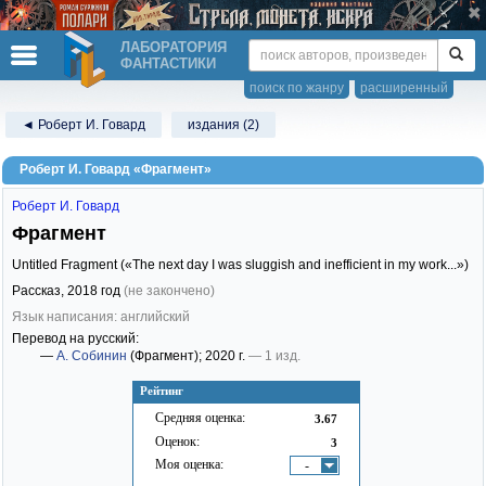
ЛАБОРАТОРИЯ
ФАНТАСТИКИ
поиск по жанру
расширенный
◄ Роберт И. Говард
издания (2)
Роберт И. Говард «Фрагмент»
Роберт И. Говард
Фрагмент
Untitled Fragment («The next day I was sluggish and inefficient in my work...»)
Рассказ,
2018
год
(не закончено)
Язык написания: английский
Перевод на русский:
—
А. Собинин
(Фрагмент)
; 2020 г.
— 1 изд.
Рейтинг
Средняя оценка:
3.67
Оценок:
3
Моя оценка:
-