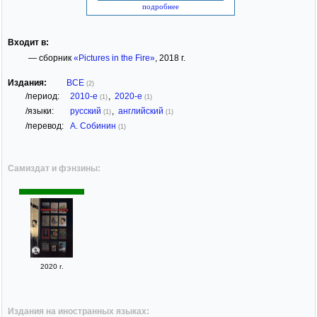
подробнее
Входит в:
— сборник
«Pictures in the Fire»
, 2018 г.
Издания:
ВСЕ
(2)
/период:
2010-е
,
2020-е
(1)
(1)
/языки:
русский
,
английский
(1)
(1)
/перевод:
А. Собинин
(1)
Самиздат и фэнзины:
2020 г.
Издания на иностранных языках: