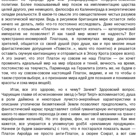
политики. Более показываемый мир похож на имплементацию царства
целей другого, уже немецкого, философа из Калининграда в энергетические
складки реальности. В каком-то смысле это овеществление чистых разумов
в экзотической материи. Ведь в рисуемом британцем мире остается либо
ничего не делать, либо что-то постоянно исследовать. Даже несчастного
Сократа с позывным «Платон» не получается изгнать — категорический
императив не позволяет! И как такой мир может не надоесть? Вот
чужестранно-иномировой Платошка, в промежутках между диалогами
зрителей, общается со своей душой (про души, как и про многие иные
фантастические допущения «Повести...», мало что понятно) и решается
оставить скучную кантианщину и отправиться в Эпоху Крота (скорее всего).
А это значит, что этот Платон ну совсем не наш Платон — он хочет
променять идеальный мир на мир образов и теней, вечность на время,
постоянство на текучесть, Парменида на Гераклита (опять же, не будем о
том, что ну совсем-совсем настоящий Платон, видимо, и не то чтобы о
таком строгом выборе, а о признании мира идей для познания и понимания
красоты и сока мира вещей).
Итак, все это здорово, но к чему? Зачем? Здоровский вопрос.
Чарующие главки об исчезновении звезд («Тигр! Тигр!» вспоминается), душа
в роли даймона и некоторые лучисто-энергийные характеристики в
описании утопически безмятежной Земли позволяют предположить, что
фантастический каркас представляет собой гуманитарную интерпретацию
какого-то квантового перехода (и иже с ними квантовой механики на грани с
марафонами желаний). Но это форма, фон, но не содержание. Как мне
кажется, все упирается в упомянутую god54 «рекламную продукцию».
Начнем (и будем заканчивать) с того, что я постарался показать выше —
Платон Акройда не просто анти-Платон, а скорее Сократ, а вот сам