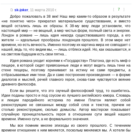
[
7
]
sk-joker
,
11 марта 2010 г.
Добро пожаловать в 38 век! Наш мир каким-то образом в результате
«не понятно чего» прекратил материальное существование, и вместо
вещей остались лишь их образы. К 38-му веку люди установили, что
настоящий мир — не вещный, а мир чистых форм, полный света и энергии.
Лондон в романе — лишь идея некогда существовавшего города, а его
жители — идеальные прообразы лондонцев прошлого. В этом мире нет
времени, но есть вечность. Именно поэтому их картина мира не совпадает с
нашей, ведь то, что видим мы, — лишь отблеск идей. Но, как оказывается, и
на светлом будущем есть свои пятна...
Идея романа уходит корнями к «Государству» Платона, где есть миф о
пещере, в которой сидят привязанные люди и могут видеть лишь тени на
стене пещеры, поэтому принимают за истину не сами предметы, а
отбрасываемые ими тени. Да и само построение произведения — в форме
диалогов и мыслей, речей главного героя, снова-таки чувствуется веяние
древнего философа.
Если вы решите, что это скучный философский труд, то ошибетесь.
Идеи поданы просто и под соусом из лучшего английского юмора. Словарь
и лекции пародийного историка по имени Платон являют собой
реконструкцию не связанных между собой слов и текстов, причем не
столько реконструкцию, сколько домыслы. Автор мастерски показывает
случайную проницательность героя в отношении сути вещей нашего
времени. Именно сути, а не формального значения.
Мы все помним многие эпизоды из своего прошлого. С течением
времени отношение к ним меняется, поскольку меняемся мы. А хотели бы