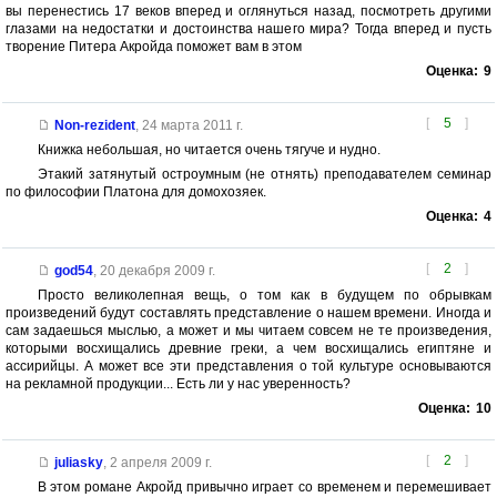
вы перенестись 17 веков вперед и оглянуться назад, посмотреть другими
глазами на недостатки и достоинства нашего мира? Тогда вперед и пусть
творение Питера Акройда поможет вам в этом
Оценка:
9
[
5
]
Non-rezident
,
24 марта 2011 г.
Книжка небольшая, но читается очень тягуче и нудно.
Этакий затянутый остроумным (не отнять) преподавателем семинар
по философии Платона для домохозяек.
Оценка:
4
[
2
]
god54
,
20 декабря 2009 г.
Просто великолепная вещь, о том как в будущем по обрывкам
произведений будут составлять представление о нашем времени. Иногда и
сам задаешься мыслью, а может и мы читаем совсем не те произведения,
которыми восхищались древние греки, а чем восхищались египтяне и
ассирийцы. А может все эти представления о той культуре основываются
на рекламной продукции... Есть ли у нас уверенность?
Оценка:
10
[
2
]
juliasky
,
2 апреля 2009 г.
В этом романе Акройд привычно играет со временем и перемешивает