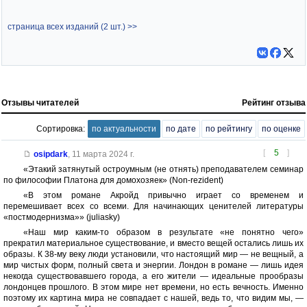
страница всех изданий (2 шт.) >>
Отзывы читателей
Рейтинг отзыва
Сортировка:
по актуальности
по дате
по рейтингу
по оценке
[
5
]
osipdark
,
11 марта 2024 г.
«Этакий затянутый остроумным (не отнять) преподавателем семинар
по философии Платона для домохозяек» (Non-rezident)
«В этом романе Акройд привычно играет со временем и
перемешивает всех со всеми. Для начинающих ценителей литературы
«постмодернизма»» (juliasky)
«Наш мир каким-то образом в результате «не понятно чего»
прекратил материальное существование, и вместо вещей остались лишь их
образы. К 38-му веку люди установили, что настоящий мир — не вещный, а
мир чистых форм, полный света и энергии. Лондон в романе — лишь идея
некогда существовавшего города, а его жители — идеальные прообразы
лондонцев прошлого. В этом мире нет времени, но есть вечность. Именно
поэтому их картина мира не совпадает с нашей, ведь то, что видим мы, —