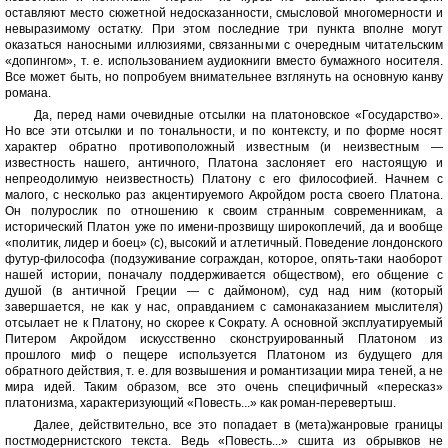
оставляют место сюжетной недосказанности, смысловой многомерности и
невыразимому остатку. При этом последние три пункта вполне могут
оказаться наносными иллюзиями, связанными с очередным читательским
«допингом», т. е. использованием аудиокниги вместо бумажного носителя.
Все может быть, но попробуем внимательнее взглянуть на основную канву
романа.
Да, перед нами очевидные отсылки на платоновское «Государство».
Но все эти отсылки и по тональности, и по контексту, и по форме носят
характер обратно противоположный известным (и неизвестным —
известность нашего, античного, Платона заслоняет его настоящую и
непреодолимую неизвестность) Платону с его философией. Начнем с
малого, с несколько раз акцентируемого Акройдом роста своего Платона.
Он полурослик по отношению к своим странным современникам, а
исторический Платон уже по имени-прозвищу широкоплечий, да и вообще
«политик, лидер и боец» (с), высокий и атлетичный. Поведение лондонского
футур-философа (подзуживание сограждан, которое, опять-таки наоборот
нашей истории, поначалу поддерживается обществом), его общение с
душой (в античной Греции — с даймоном), суд над ним (который
завершается, не как у нас, оправданием с самонаказанием мыслителя)
отсылает не к Платону, но скорее к Сократу. А основной эксплуатируемый
Питером Акройдом искусственно сконструированный Платоном из
прошлого миф о пещере используется Платоном из будущего для
обратного действия, т. е. для возвышения и романтизации мира теней, а не
мира идей. Таким образом, все это очень специфичный «пересказ»
платонизма, характеризующий «Повесть...» как роман-перевертыш.
Далее, действительно, все это попадает в (мета)жанровые границы
постмодернистского текста. Ведь «Повесть...» сшита из обрывков не