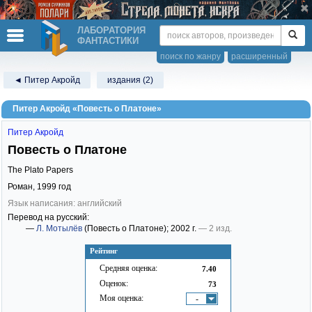
ЛАБОРАТОРИЯ
ФАНТАСТИКИ
поиск по жанру
расширенный
◄ Питер Акройд
издания (2)
Питер Акройд «Повесть о Платоне»
Питер Акройд
Повесть о Платоне
The Plato Papers
Роман,
1999
год
Язык написания: английский
Перевод на русский:
—
Л. Мотылёв
(Повесть о Платоне)
; 2002 г.
— 2 изд.
Рейтинг
Средняя оценка:
7.40
Оценок:
73
Моя оценка:
-