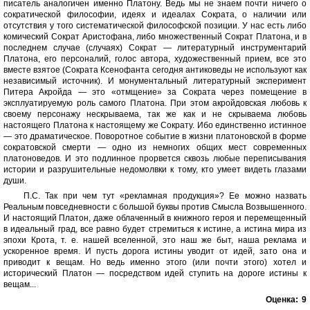
писатель аналогичен именно Платону. Ведь мы не знаем почти ничего о
сократической философии, идеях и идеалах Сократа, о наличии или
отсутствия у того систематической философской позиции. У нас есть либо
комический Сократ Аристофана, либо множественный Сократ Платона, и в
последнем случае (случаях) Сократ — литературный инструментарий
Платона, его персоналий, голос автора, художественный прием, все это
вместе взятое (Сократа Ксенофанта сегодня антиковеды не используют как
независимый источник). И монументальный литературный эксперимент
Питера Акройда — это «отмщение» за Сократа через помещение в
эксплуатируемую роль самого Платона. При этом акройдовская любовь к
своему персонажу нескрываема, так же как и не скрываема любовь
настоящего Платона к настоящему же Сократу. Ибо единственно истинное
— это драматическое. Поворотное событие в жизни платоновской в форме
сократовской смерти — одно из немногих общих мест современных
платоноведов. И это подлинное прорвется сквозь любые переписывания
истории и разрушительные недомолвки к тому, кто умеет видеть глазами
души.
П.С. Так при чем тут «рекламная продукция»? Ее можно назвать
Реальным повседневности с большой буквы против Смысла Возвышенного.
И настоящий Платон, даже облаченный в книжного героя и перемещенный
в идеальный град, все равно будет стремиться к истине, а истина мира из
эпохи Крота, т. е. нашей вселенной, это наш же быт, наша реклама и
ускоренное время. И пусть дорога истины уводит от идей, зато она и
приводит к вещам. Но ведь именно этого (или почти этого) хотел и
исторический Платон — посредством идей ступить на дороге истины к
вещам...
Оценка:
9