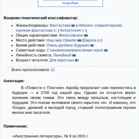
подробнее
Жанрово-тематический классификатор:
Жанры/поджанры:
Фантастика
(
«Мягкая» (гуманитарная)
научная фантастика
|
Антиутопия
)
Общие характеристики:
Философское
Место действия:
Наш мир (Земля)
(
Европа
)
Время действия:
Очень далёкое будущее
Сюжетные ходы:
Становление/взросление героя
Линейность сюжета:
Линейный
Возраст читателя:
Для взрослых
Всего проголосовало:
11
Аннотация:
В «Повести о Платоне» Акройд предлагает нам перенестись в
будущее — в 3700 год нашей эры. Однако он остается верен
прежним своим темам. Это связь между прошлым, настоящим и
будущим. Это поиски человеком своего скрытого «я». И наконец, это
Лондон, древний и молодой город, ставший полноправным героем
многих книг писателя.
Примечание:
«Иностранная литература», № 9 за 2001 г.