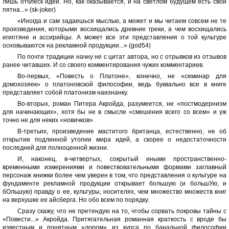
лишь отблеск идей. Но, как оказывается, и на светлом будущем есть свои
пятна...» (sk-joker)
«Иногда и сам задаешься мыслью, а может и мы читаем совсем не те
произведения, которыми восхищались древние греки, а чем восхищались
египтяне и ассирийцы. А может все эти представления о той культуре
основываются на рекламной продукции...» (god54)
По почти традиции начну не с цитат автора, но с отрывков из отзывов
ранее читавших. И со своего комментирования чужих комментариев.
Во-первых, «Повесть о Платоне», конечно, не «семинар для
домохозяек» о платоновской философии, ведь буквально все в книге
представляет собой платонизм наизнанку.
Во-вторых, роман Питера Акройда, разумеется, не «постмодернизм
для начинающих», хотя бы не в смысле «смешения всего со всем» и уж
точно не для неких «новичков».
В-третьих, произведение маститого британца, естественно, не об
открытии подлинной утопии мира идей, а скорее о недостаточности
последней для полноценной жизни.
И, наконец, в-четвертых, сокрытый иными пространственно-
временными измерениями и повествовательными формами заглавный
персонаж книжки более чем уверен в том, что представления о культуре на
фундаменте рекламной продукции открывает большую (и большУю, и
бОльшую) правду о ее, культуры, носителях, чем множество множеств книг
на верхушке ее айсберга. Но обо всем по порядку.
Сразу скажу, что не претендую на то, чтобы сорвать покровы тайны с
«Повести...» Акройда. Притягательная романная краткость с вроде бы
известным и понятным «лором» из курса по банальной философии