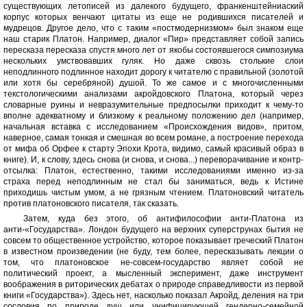
существующих летописей из далекого будущего, франкенштейниаский
корпус которых венчают цитаты из еще не родившихся писателей и
мудрецов. Другое дело, что с таким «постмодернизмом» был знаком еще
наш старик Платон. Например, диалог «Пир» представляет собой запись
пересказа пересказа спустя много лет от якобы состоявшегося симпозиума
нескольких умствовавших гуляк. Но даже сквозь столькие слои
неподлинного подлинное находит дорогу к читателю с правильной (золотой
или хотя бы серебряной) душой. То же самое и с многочисленными
текстологическими анализами акройдовского Платона, который через
словарные руины и невразумительные предпосылки приходит к чему-то
вполне адекватному и близкому к реальному положению дел (например,
начальная вставка с исследованием «Происхождения видов», притом,
наверное, самая тонкая и смешная во всем романе, а построение перехода
от мифа об Орфее к старту Эпохи Крота, видимо, самый красивый образ в
книге). И, к слову, здесь снова (и снова, и снова...) переворачивание и контр-
отсылка: Платон, естественно, такими исследованиями именно из-за
страха перед неподлинным не стал бы заниматься, ведь к Истине
приходишь чистым умом, а не грязным чтением. Платоновский читатель
против платоновского писателя, так сказать.
Затем, куда без этого, об антифилософии анти-Платона из
анти-«Государства». Лондон будущего на верхних суперструнах бытия не
совсем то общественное устройство, которое показывает греческий Платон
в известном произведении (не буду, тем более, пересказывать лекции о
том, что платоновское не-совсем-государство являет собой не
политический проект, а мысленный эксперимент, даже инструмент
воображения в риторических дебатах о природе справедливости из первой
книги «Государства»). Здесь нет, насколько показал Акройд, деления на три
сословия по природе душ или унифицирующей гендерно-семейной