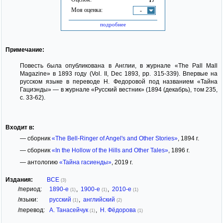
Моя оценка:
-
подробнее
Примечание:
Повесть была опубликована в Англии, в журнале «The Pall Mall
Magazine» в 1893 году (Vol. II, Dec 1893, pp. 315-339). Впервые на
русском языке в переводе Н. Федоровой под названием «Тайна
Гациэнды» — в журнале «Русский вестник» (1894 (декабрь), том 235,
с. 33-62).
Входит в:
— сборник
«The Bell-Ringer of Angel's and Other Stories»
, 1894 г.
— сборник
«In the Hollow of the Hills and Other Tales»
, 1896 г.
— антологию
«Тайна гасиенды»
, 2019 г.
Издания:
ВСЕ
(3)
/период:
1890-е
,
1900-е
,
2010-е
(1)
(1)
(1)
/языки:
русский
,
английский
(1)
(2)
/перевод:
А. Танасейчук
,
Н. Фёдорова
(1)
(1)