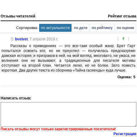
Отзывы читателей
Рейтинг отзыва
Сортировка:
по актуальности
по дате
по рейтингу
по оценке
[
4
]
bvelvet
,
7 апреля 2019 г.
Рассказы о привидениях — это все-таки особый жанр. Брет Гарт
попытался освоить его, но не преуспел — получилась предсказуемо
дамская история; и призраков в ней, на мой взгляд, многовато, ни ужаса, ни
волнения они не вызывают, а традиционные для писателя мотивы
отступают на второй план. Читается легко, но не более. Зато повесть
короткая. Два других текста из сборника «Тайна гасиенды» куда лучше.
Оценка:
5
Написать отзыв:
Писать отзывы могут только зарегистрированные посетители!
Регистрация