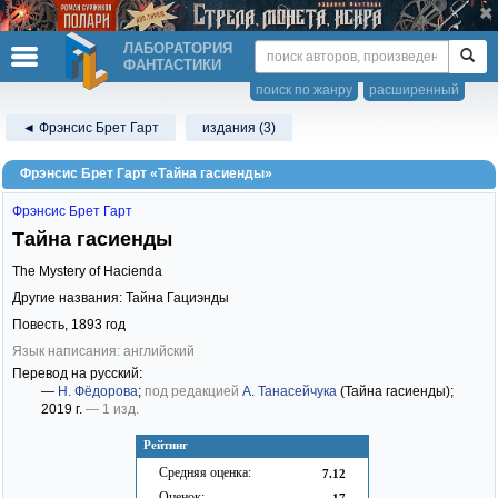
ЛАБОРАТОРИЯ
ФАНТАСТИКИ
поиск по жанру
расширенный
◄ Фрэнсис Брет Гарт
издания (3)
Фрэнсис Брет Гарт «Тайна гасиенды»
Фрэнсис Брет Гарт
Тайна гасиенды
The Mystery of Hacienda
Другие названия: Тайна Гациэнды
Повесть,
1893
год
Язык написания: английский
Перевод на русский:
—
Н. Фёдорова
;
под редакцией
А. Танасейчука
(Тайна гасиенды)
;
2019 г.
— 1 изд.
Рейтинг
Средняя оценка:
7.12
Оценок:
17