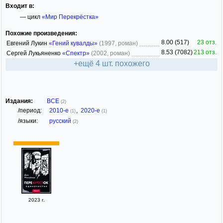
Входит в:
— цикл
«Мир Перекрёстка»
Похожие произведения:
8.00 (517)
23 отз.
Евгений Лукин
«Гений кувалды»
(1997, роман)
8.53 (7082)
213 отз.
Сергей Лукьяненко
«Спектр»
(2002, роман)
+ещё 4 шт. похожего
Издания:
ВСЕ
(2)
/период:
2010-е
,
2020-е
(1)
(1)
/языки:
русский
(2)
2023 г.