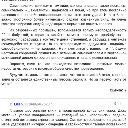
Само наличие «элиты» в том виде, как она описана, также несколько
сомнительно. «Шахматисты» надеются на побег, но при этом постоянно
навешивают на себя повышенные риски ответного удара. И, что более
важно, постоянно более интенсивно отдают жизненную силу. Не очень
вяжется с образом людей, надеющихся нормально пожить «после».
Из откровенных промашек, вспоминается только неопределённость
ГГ с бабушкой, которая в какой-то момент почему-то прабабушка —
возможно прабабушка в контексте дома (строения), а бабушка в контексте
взаимодействия с внуком. Но то, что приходится додумывать подобные
самообъяснения — не здорово... Ну и смотрится странно, что ГГ, будучи
настолько собранной личностью с отличным самоконтролем и внутренней
мотивацией дошел до состояния, описанного в начале повествования.
Впрочем, само то, что приходится вспоминать настолько мелкие
недостатки, говорит о высоком общем качестве произведения.
Буду читать дальше, хотя опасаюсь, что как это часто бывает, хорошая
завязка останется единственным плюсом сериала. Но за первую часть от
меня 9
Оценка:
9
[
9
]
Lilian
,
23 января 2020 г.
Главное достоинство книги в придуманной концепции мира. Даже
чисто на уровне воображения — холодный мир, исполинский ледяной
столп, рой летающих «крестов»-узилищ. Смотрится эффектно и в должной
мере удерживает интерес к очередным странностям и тайнам показанного