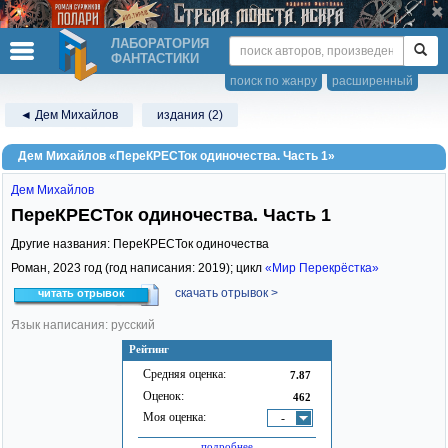
ЛАБОРАТОРИЯ
ФАНТАСТИКИ
поиск по жанру
расширенный
◄ Дем Михайлов
издания (2)
Дем Михайлов «ПереКРЕСТок одиночества. Часть 1»
Дем Михайлов
ПереКРЕСТок одиночества. Часть 1
Другие названия: ПереКРЕСТок одиночества
Роман,
2023
год (год написания: 2019); цикл
«Мир Перекрёстка»
скачать отрывок >
читать отрывок
Язык написания: русский
Рейтинг
Средняя оценка:
7.87
Оценок:
462
Моя оценка:
-
подробнее