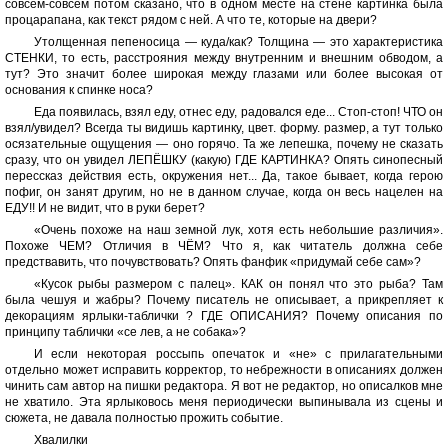
совсем-совсем потом сказано, что в одном месте на стене картинка была
процарапана, как текст рядом с ней. А что те, которые на двери?
Утолщенная пепеносица — куда/как? Толщина — это характеристика
СТЕНКИ, то есть, расстрояния между внутренним и внешним обводом, а
тут? Это значит более широкая между глазами или более высокая от
основания к спинке носа?
Еда появилась, взял еду, отнес еду, радовался еде... Стоп-стоп! ЧТО он
взял/увидел? Всегда ты видишь картинку, цвет. форму. размер, а тут только
осязательные ощущения — оно горячо. Та же лепешка, почему не сказать
сразу, что он увидел ЛЕПЁШКУ (какую) ГДЕ КАРТИНКА? Опять синопесный
перессказ действия есть, окружения нет... Да, такое бывает, когда герою
пофиг, он занят другим, но не в данном случае, когда он весь нацелен на
ЕДУ!! И не видит, что в руки берет?
«Очень похоже на наш земной лук, хотя есть небольшие различия».
Похоже ЧЕМ? Отличия в ЧЁМ? Что я, как читатель должна себе
предствавить, что почувствовать? Опять фанфик «придумай себе сам»?
«Кусок рыбы размером с палец». КАК он понял что это рыба? Там
была чешуя и жабры? Почему писатель не описывает, а прикрепляет к
декорациям ярлыки-таблички ? ГДЕ ОПИСАНИЯ? Почему описания по
принципу таблички «се лев, а не собака»?
И если некоторая россыпь опечаток и «не» с прилагательными
отдельно может исправить корректор, то небрежности в описаниях должен
чинить сам автор на пишки редактора. Я вот не редактор, но описалков мне
не хватило. Эта ярлыковось меня периодически выпинывала из сцены и
сюжета, не давала полностью прожить событие.
Хвалилки