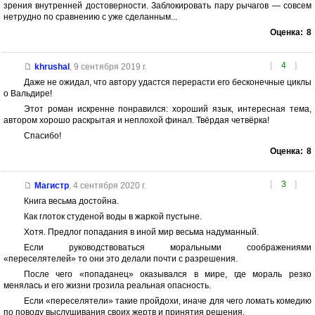
зрения внутренней достоверности. Заблокировать пару рычагов — совсем
нетрудно по сравнению с уже сделанным...
Оценка:
8
[
4
]
khrushal
,
9 сентября 2019 г.
Даже не ожидал, что автору удастся перерасти его бесконечные циклы
о Вальдире!
Этот роман искренне понравился: хороший язык, интересная тема,
автором хорошо раскрытая и неплохой финал. Твёрдая четвёрка!
Спасибо!
Оценка:
8
[
3
]
Магистр
,
4 сентября 2020 г.
Книга весьма достойна.
Как глоток студеной воды в жаркой пустыне.
Хотя. Предлог попадания в иной мир весьма надуманный.
Если руководствоваться моральными соображениями
«переселятелей» то они это делали почти с разрешения.
После чего «попаданец» оказывался в мире, где мораль резко
менялась и его жизни грозила реальная опасность.
Если «переселятели» такие пройдохи, иначе для чего ломать комедию
по поводу выслушивания своих жертв и принятия решения.