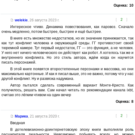
Оценка:
10
[
2
]
welekie
,
26 августа 2023 г.
Интересное чтиво. Динамика повествования, как паровоз. Сначало
очень медленно, потом быстрее, быстрее и ещё быстрее.
В книге есть множество недостатков, но их значение принижается, так
как тут конфликт человека и окружающей среды. ГГ противостоит своей
тюремной камере. Тут первый недостаток, ГГ — это функция, а не человек.
У него нет ничего человеческого он действует как робот. А хотелось так же и
внутреннего конфликта. Но это стиль автора, ждём когда он научится
писать персонажей.
В этой книге появятся второстепенные персонажи и массовка, но они
максимально картонные. И как я писал выше, это не важно, потому что у нас
другой конфликт. Ну и развязка надумана.
Автор пытался сделать современный вариант Монте-Кристо. Как
получилось, решать вам. Сам начал читать по рекомендации канала ixbt,
считаю это лёгким чтивом на один вечер
Оценка:
8
[
2
]
Марика
,
21 августа 2020 г.
Вводная
В дотелевизионно-доинтернетовскую эпоху книги выполняли роль
расширителя реальности. Невозможно побывать всюду, но можно