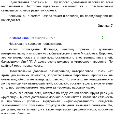
Единственная претензия- ГГ. Ну просто идеальный человек по всем
направлениям. Настолько идеальный, настолько же и пластмассовым
становится по мере развития сюжета.
Конечно, он с самого начала таким и заявлен, но правдоподобия не
наблюдается.
Оценка:
7
[
2
]
Marat Zima
,
19 января 2025 г.
Неожиданно хорошее произведение.
Читал похождения Росгарда, поэтому привык к довольно
поверхностному и откровенно любительскому стилю Михайлова. Впрочем,
это же можно сказать и про всех остальных отечественных писателей,
балующихся ЛитРПГ. А здесь очень цельное и «взрослое» творение. По
крайней мере, первая часть.
Повествование довольно размеренное, неторопливое. Почти нет
ярких динамичных моментов, второстепенные персонажи прописаны не
очень подробно и не всегда достоверно. Но это вполне укладывается в
логику описанных взаимодействий, т.к. сложно составить детальное мнение
о полностью незнакомом человеке за несколько недолгих чалок.
Почти все странности, которые по ходу чтения провоцируют реакцию
«рукалицо», в итоге достаточно логично объясняются. Разве что связность
и приличный уровень внутренней информированности общества
заключённых при описанной структуре общения вызывает сомнение. Но,
допустим, мы не успели узнать всех «приёмов» среднего класса, проскочив
в высшее общество.