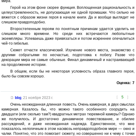
мира.
Герой на этом фоне скорее функция. Воплощенная рациональность и
целеустремленность, не допускающая ни одной промашки. Что сильно не
вяжется с образом жизни героя в начале книги. Да и вообще выглядит не
слишком правдоподобно.
Второстепенным героям по понятным причинам удается уделить не
слишком много времени. Но среди них встречаются любопытные
экземпляры. Успеваешь даже привязаться и потом искреннее опечалиться
чей-то гибелью.
Сюжет отчасти классический. Изучение нового места, знакомство с
другими собратьями по несчастью, подготовка к побегу. Разве что
декорации мира не самые обычные. Финал динамичный и настраивающий
на продолжение истории.
В общем, если бы не некоторая условность образа главного героя,
было бы совсем хорошо.
Оценка:
7
[
5
]
bbg
,
21 ноября 2023 г.
Очень неожиданная длинная повесть. Очень камерная, в двух смыслах
камерная. Казалось бы, что можно такого особенного соорудить на
двадцати (или сколько там?) квадратных метрах тюремной камеры? Однако
же получилось. И достаточно динамичное повествование, и обилие
рассуждений, и даже неожиданная надежда. Единственное, что мне
показалось нелогичным в этом насквозь неправдоподобном мире — окно и
чалки. Понятно, что это помогает сюжету, но совершенно ни к чему с точки