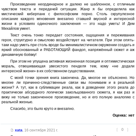
Произведение неординарное и далеко не шаблонное, с отличным
чувством текста и передачей ситуации. Жанр я бы определила как
мистический киберпанк с философским порно. Столь скрупулезное
описание каждого мгновения внезапно ставшей вкусной и интересной
жизни в условиях одиночного заключения — это надо уметь! И Дем
Михайлов умеет.
Текст очень тонко передает состояния, ощущения и переживания
героя, структурно и смыслово воздействует на читателя. При этом опять-
таки надо уметь при столь вроде бы минималистичном окружении создать и
яркий обоснованный и РАБОТАЮЩИЙ фандоп, напряжённый сюжет и аж
динамичную боёвку!
При этом не упущена активная жизненная позиция и оптимистическая
мораль, отвешивающая увесистого пенделя тем, кому «не додали
интересной жизни» в их собственном существовании.
С моей точки зрения книга закончена. Да, многое не объяснено. Но
многие ли причинно-следственные связи мы понимаем и в реальной
жизни? А тут, как в сублимации реала, как в доведении этого реала до
практически абсурдного логически закольцованного сюжета, я как раз и
вижу не только законченное произведение, но и его полную аналогию с
реальной жизнью.
Спасибо, это было круто и внезапно.
Оценка:
нет
[
0
]
xata
,
16 сентября 2021 г.