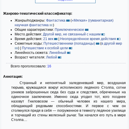
Жанрово-тематический классификатор:
Жанры/поджанры:
Фантастика
(
«Мягкая» (гуманитарная)
научная фантастика
)
Общие характеристики:
Приключенческое
Место действия:
Другой мир, не связанный с нашим
Время действия:
21 век
|
Неопределённое время действия
Сюжетные ходы:
Путешественники (попаданцы)
(
в другой мир
)
|
Путешествие к особой цели
Линейность сюжета:
Линейный
Возраст читателя:
Любой
Всего проголосовало:
16
Аннотация:
Странный и непонятный заледеневший мир, воздушная
тюрьма, кружащаяся вокруг исполинского ледяного Столпа, сотни
узников заброшенных сюда без суда и следствия, обреченные на
одиночное заключение. Именно сюда угодил тот, кого позднее
назовут Гниловозом — обычный человек из нашего мира,
обладающий рядовыми способностями. И первое с чем он
столкнулся придя в себя — погруженное в темноту ледяное узилище
и торчащий из стены железный рычаг. Так начался его путь в мире
Столпа....