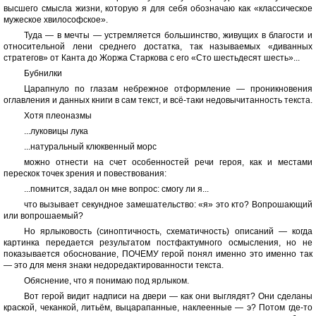
высшего смысла жизни, которую я для себя обозначаю как «классическое
мужеское хвилософское».
Туда — в мечты — устремляется большинство, живущих в благости и
относительной лени среднего достатка, так называемых «диванных
стратегов» от Канта до Жоржа Старкова с его «Сто шестьдесят шесть»...
Бубнилки
Царапнуло по глазам небрежное отформление — проникновения
оглавления и данных книги в сам текст, и всё-таки недовычитанность текста.
Хотя плеоназмы
...луковицы лука
...натуральный клюквенный морс
можно отнести на счет особенностей речи героя, как и местами
перескок точек зрения и повествования:
...помнится, задал он мне вопрос: смогу ли я...
что вызывает секундное замешательство: «я» это кто? Вопрошающий
или вопрошаемый?
Но ярлыковость (синоптичность, схематичность) описаний — когда
картинка передается результатом постфактумного осмысления, но не
показывается обоснование, ПОЧЕМУ герой понял именно это именно так
— это для меня знаки недоредактированности текста.
Обяснение, что я понимаю под ярлыком.
Вот герой видит надписи на двери — как они выглядят? Они сделаны
краской, чеканкой, литьём, выцарапанные, наклеенные — э? Потом где-то