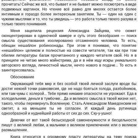
прочитать! Сейчас же всё, что бывает и не бывает можно посмотреть в виде
подвижных картинок. Но чтение всё равно для многих остается более
интимным и гораздо более интересным занятием. Ты — один на один с
чужими мыслями и то, что ты увидишь — это работа только твоего разума и
только твоего понимания.
Меня зацепила рецензия Александра Зайцева, что сюжет
сконцентрирован в одиночной камере и суть этого безобразия — поиск
смысла существования изолированно отсаженного человека. То есть,
обещан нешаблон робинзонады. При этом я понимаю, что понятие
«нешаблон» целиком и полностью на совести читателя, так как при том
обилии литературы багаж прочитанного у каждого читателя свой. Но я в
принципе не читаю много мэйнстрима, да и в нём ищу искры уникального
авторского взгляда, личностной мысли, нечто нового в подаче... То есть я
заинтересовалась.
Обоснование
Окружающий тебя мир и без особой твоей личной заслуги вроде бы
достиг некоей точки равновесия, где не надо бояться голода, разбойников,
или там чумы с холерой... Тебе прямо никакие опасности не угрожают. Еда в
холодильнике, деньги в тумбочке... Да и великого смысла в твоей жизни нет,
такого, чтобы перевернуть Вселенную. Стать Александром Македонским не
светит, а на меньшее ты не согласен. И каждый день рутинища
однообразной и нуднейшей работы от сих до сих. Ску-у-ушно!
Девочки от вот такой безысходной самоненужности и бесцельности
пишут о великой любви, а мальчики о великом приключении или о великом
размышлении.
Книга относится к огромному пласту литературы на тему поиска