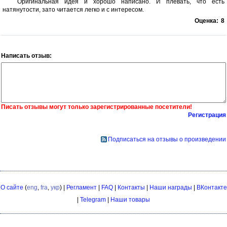
Оригинальная идея и хорошо написано. И плевать, что есть
натянутости, зато читается легко и с интересом.
Оценка:
8
Написать отзыв:
Писать отзывы могут только зарегистрированные посетители!
Регистрация
Подписаться на отзывы о произведении
О сайте
(
eng
,
fra
,
укр
) |
Регламент
|
FAQ
|
Контакты
|
Наши награды
|
ВКонтакте
|
Telegram
|
Наши товары