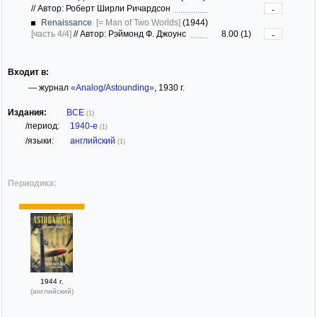
//
Автор: Роберт Ширли Ричардсон
-
Renaissance
[= Man of Two Worlds]
(1944)
[часть 4/4]
//
Автор: Рэймонд Ф. Джоунс
8.00 (1)
-
Входит в:
— журнал
«Analog/Astounding»
, 1930 г.
Издания:
ВСЕ
(1)
/период:
1940-е
(1)
/языки:
английский
(1)
Периодика:
1944 г.
(английский)