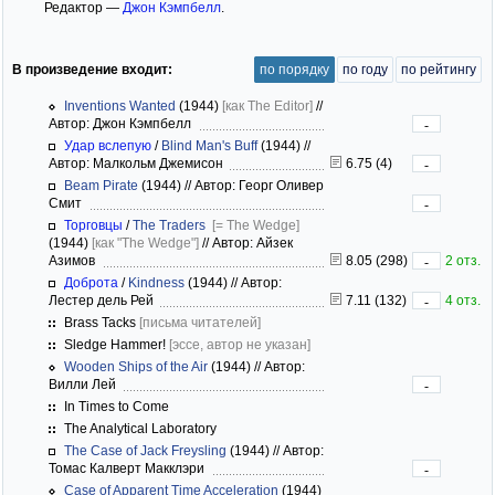
Редактор —
Джон Кэмпбелл
.
В произведение входит:
по порядку
по году
по рейтингу
Inventions Wanted
(1944)
[как The Editor]
//
Автор: Джон Кэмпбелл
-
Удар вслепую
/
Blind Man's Buff
(1944)
//
Автор: Малкольм Джемисон
6.75 (4)
-
Beam Pirate
(1944)
//
Автор: Георг Оливер
Смит
-
Торговцы
/
The Traders
[= The Wedge]
(1944)
[как "The Wedge"]
//
Автор: Айзек
Азимов
8.05 (298)
2 отз.
-
Доброта
/
Kindness
(1944)
//
Автор:
Лестер дель Рей
7.11 (132)
4 отз.
-
Brass Tacks
[письма читателей]
Sledge Hammer!
[эссе, автор не указан]
Wooden Ships of the Air
(1944)
//
Автор:
Вилли Лей
-
In Times to Come
The Analytical Laboratory
The Case of Jack Freysling
(1944)
//
Автор:
Томас Калверт Макклэри
-
Case of Apparent Time Acceleration
(1944)