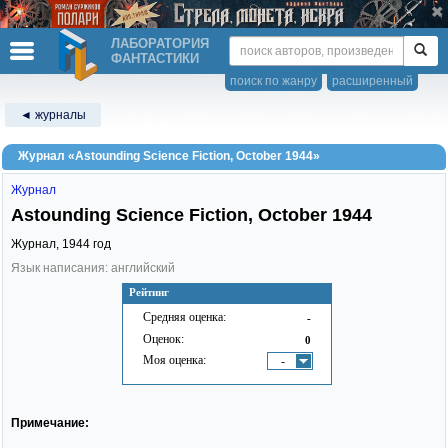
ЛАБОРАТОРИЯ
ФАНТАСТИКИ
поиск по жанру
расширенный
◄ журналы
Журнал «Astounding Science Fiction, October 1944»
Журнал
Astounding Science Fiction, October 1944
Журнал,
1944
год
Язык написания: английский
Рейтинг
Средняя оценка:
-
Оценок:
0
Моя оценка:
-
Примечание: