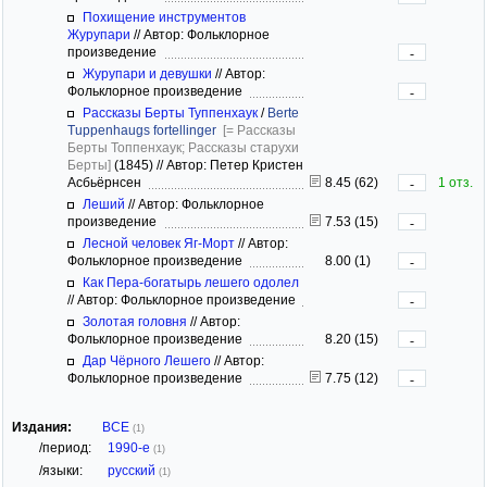
Похищение инструментов
Журупари
//
Автор: Фольклорное
произведение
-
Журупари и девушки
//
Автор:
Фольклорное произведение
-
Рассказы Берты Туппенхаук
/
Berte
Tuppenhaugs fortellinger
[= Рассказы
Берты Топпенхаук; Рассказы старухи
Берты]
(1845)
//
Автор: Петер Кристен
Асбьёрнсен
8.45 (62)
1 отз.
-
Леший
//
Автор: Фольклорное
произведение
7.53 (15)
-
Лесной человек Яг-Морт
//
Автор:
Фольклорное произведение
8.00 (1)
-
Как Пера-богатырь лешего одолел
//
Автор: Фольклорное произведение
-
Золотая головня
//
Автор:
Фольклорное произведение
8.20 (15)
-
Дар Чёрного Лешего
//
Автор:
Фольклорное произведение
7.75 (12)
-
Издания:
ВСЕ
(1)
/период:
1990-е
(1)
/языки:
русский
(1)