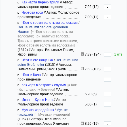
Как чёрта перехитрили
//
Автор:
Фольклорное произведение
7.92 (12)
-
Чёртова коса
//
Автор: Фольклорное
произведение
7.00 (11)
-
Чёрт с тремя золотыми волосками
/
Der Teufel mit den drei goldenen
Haaren
[= Чёрт с тремя золотыми
волосами; Три золотых волоска;
Тролль с тремя золотыми волосками;
Чорт с тремя золотыми волосками]
(1812)
//
Авторы: Вильгельм Гримм,
Якоб Гримм
7.89 (194)
1 отз.
-
Чёрт и его бабушка
/
Der Teufel und
seine Großmutter
(1815)
//
Авторы:
Вильгельм Гримм, Якоб Гримм
7.63 (106)
-
Чёрт и Кача
//
Автор: Фольклорное
произведение
-
Как чёрт в батраках служил
[= Как
чёрт служил у бедняка]
//
Автор:
Фольклорное произведение
6.20 (5)
-
Иван — Курья Нога
//
Автор:
Фольклорное произведение
5.00 (1)
-
Музыка-чародейник
/
Музыка-
чарадзей
[= Музыкант-чародей]
(1957)
//
Авторы: Фольклорное
произведение, Алесь Якимович
8.26 (19)
-