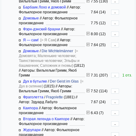
Вильгельм Гримм, Якоб Гримм
7.55 (130)
-
Барбаик Лохо и домовой
//
Автор:
Фольклорное произведение
7.64 (14)
-
Домовые
//
Автор: Фольклорное
произведение
7.75 (12)
-
Фэрн-дэнский брауни
//
Автор:
Фольклорное произведение
8.00 (12)
-
Я — сам!
[= Я Сам]
//
Автор:
Фольклорное произведение
7.64 (25)
-
Домовые
/
Die Wichtelmänner
[=
Домовята; Маленькие человечки;
Таинственные человечки; Эльфы и
башмачник; Сапожник и гномы]
(1812)
//
Авторы: Вильгельм Гримм, Якоб
Гримм
7.31 (207)
1 отз.
-
Дух в бутылке
/
Der Geist im Glas
[=
Дух в склянке]
(1815)
//
Авторы:
Вильгельм Гримм, Якоб Гримм
7.52 (114)
-
Фраголетта
/
Fragolette
(1881)
//
Автор: Эдуард Лабулэ
7.67 (24)
-
Каипора
//
Автор: Фольклорное
произведение
6.43 (7)
-
Вторая легенда о Каипоре
//
Автор:
Фольклорное произведение
-
Журупари
//
Автор: Фольклорное
произведение
-