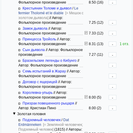
Фольклорное произведение
8.50 (16)
-
Крестьянин Толоме и дьявол
/
Le
fermier Tholomé et le diable
[= Мешок с
золотом дьявола]
//
Автор:
Фольклорное произведение
7.25 (12)
-
Замок дьявола
//
Автор:
Фольклорное произведение
7.33 (12)
-
Принцесса Тройоль
//
Автор:
Фольклорное произведение
8.31 (13)
1 отз.
-
Сын дьявола
//
Автор: Фольклорное
произведение
7.27 (11)
-
Бразильские легенды о Кибунго
//
Автор: Фольклорное произведение
-
Семь испытаний в Жарау
//
Автор:
Фольклорное произведение
-
Договор с ящерицей
//
Автор:
Фольклорное произведение
-
Королевна-упырь
//
Автор:
Фольклорное произведение
8.00 (5)
-
Призрак повешенного рыцаря
//
Автор: Кристиан Пино
8.00 (2)
-
Золотая головня
Подземный человечек
/
Dat
Erdmänneken
[= Земляной человечек;
Подземный человек]
(1815)
//
Авторы: