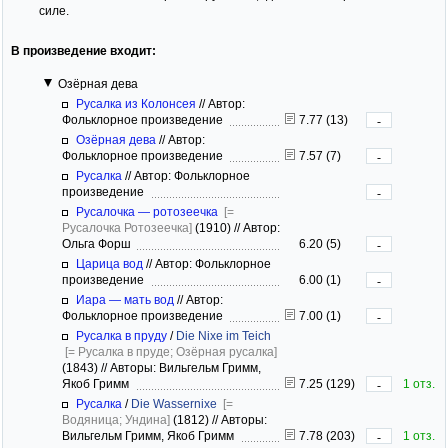
силе.
В произведение входит:
Озёрная дева
Русалка из Колонсея
//
Автор:
Фольклорное произведение
7.77 (13)
-
Озёрная дева
//
Автор:
Фольклорное произведение
7.57 (7)
-
Русалка
//
Автор: Фольклорное
произведение
-
Русалочка — ротозеечка
[=
Русалочка Ротозеечка]
(1910)
//
Автор:
Ольга Форш
6.20 (5)
-
Царица вод
//
Автор: Фольклорное
произведение
6.00 (1)
-
Иара — мать вод
//
Автор:
Фольклорное произведение
7.00 (1)
-
Русалка в пруду
/
Die Nixe im Teich
[= Русалка в пруде; Озёрная русалка]
(1843)
//
Авторы: Вильгельм Гримм,
Якоб Гримм
7.25 (129)
1 отз.
-
Русалка
/
Die Wassernixe
[=
Водяница; Ундина]
(1812)
//
Авторы:
Вильгельм Гримм, Якоб Гримм
7.78 (203)
1 отз.
-