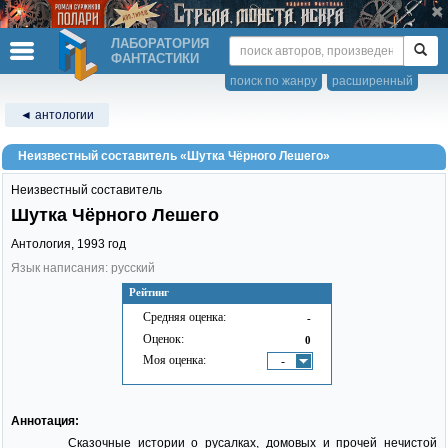
ЛАБОРАТОРИЯ
ФАНТАСТИКИ
поиск по жанру
расширенный
◄ антологии
Неизвестный составитель «Шутка Чёрного Лешего»
Неизвестный составитель
Шутка Чёрного Лешего
Антология,
1993
год
Язык написания: русский
Рейтинг
Средняя оценка:
-
Оценок:
0
Моя оценка:
-
Аннотация:
Сказочные истории о русалках, домовых и прочей нечистой