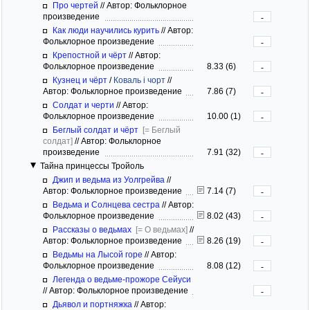
Про чертей
//
Автор: Фольклорное
произведение
-
Как люди научились курить
//
Автор:
Фольклорное произведение
-
Крепостной и чёрт
//
Автор:
Фольклорное произведение
8.33 (6)
-
Кузнец и чёрт
/
Коваль і чорт
//
Автор: Фольклорное произведение
7.86 (7)
-
Солдат и черти
//
Автор:
Фольклорное произведение
10.00 (1)
-
Беглый солдат и чёрт
[= Беглый
солдат]
//
Автор: Фольклорное
произведение
7.91 (32)
-
Тайна принцессы Тройоль
Джип и ведьма из Уолгрейва
//
Автор: Фольклорное произведение
7.14 (7)
-
Ведьма и Солнцева сестра
//
Автор:
Фольклорное произведение
8.02 (43)
-
Рассказы о ведьмах
[= О ведьмах]
//
Автор: Фольклорное произведение
8.26 (19)
-
Ведьмы на Лысой горе
//
Автор:
Фольклорное произведение
8.08 (12)
-
Легенда о ведьме-прожоре Сейуси
//
Автор: Фольклорное произведение
-
Дьявол и портняжка
//
Автор: