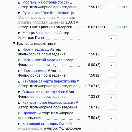
Морганы на острове Уэссан
//
Автор: Фольклорное произведение
7.50 (12)
1 отз.
-
Русалочка
/
Den lille Havfrue
[=
Маленькая русалочка; Маленькая
русалка; Морская царевна]
(1837)
//
Автор: Ганс Христиан Андерсен
8.62 (1351)
15 отз.
-
Жан-рыба и сирена
//
Автор:
Кристиан Пино
-
Как чёрта перехитрили
Чёрт и ведьма
//
Автор:
Фольклорное произведение
7.50 (2)
-
Чёрт и святой Мартин
//
Автор:
Фольклорное произведение
8.00 (2)
-
Чёртов камень
//
Автор:
Фольклорное произведение
7.50 (2)
-
Как Марыся чёрта перехитрила
//
Автор: Фольклорное произведение
7.67 (3)
-
О дьяволе и господе боге
//
Автор:
Фольклорное произведение
7.33 (3)
-
Как чёрт помог бедному мужику
//
Автор: Фольклорное произведение
7.67 (3)
-
Ярошек
//
Автор: Фольклорное
произведение
7.50 (2)
-
Как нищий стал королём
[= О
нищем короле]
//
Автор: Фольклорное