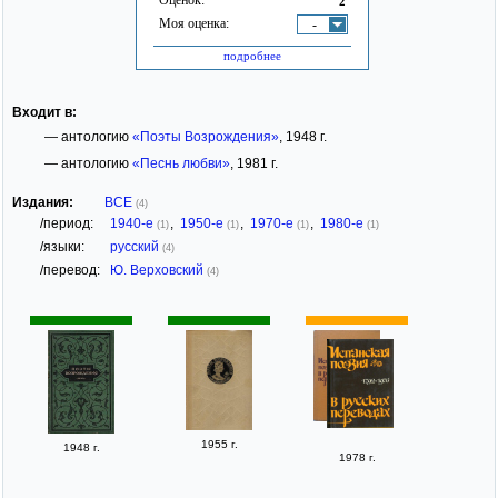
2
Моя оценка:
-
подробнее
Входит в:
— антологию
«Поэты Возрождения»
, 1948 г.
— антологию
«Песнь любви»
, 1981 г.
Издания:
ВСЕ
(4)
/период:
1940-е
,
1950-е
,
1970-е
,
1980-е
(1)
(1)
(1)
(1)
/языки:
русский
(4)
/перевод:
Ю. Верховский
(4)
1955 г.
1948 г.
1978 г.