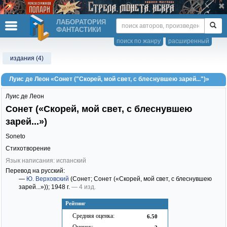
ЛАБОРАТОРИЯ
ФАНТАСТИКИ
поиск по жанру
расширенный
издания (4)
Луис де Леон «Сонет ("Скорей, мой свет, с блеснувшею зарей...")»
Луис де Леон
Сонет («Скорей, мой свет, с блеснувшею
зарей...»)
Soneto
Стихотворение
Язык написания: испанский
Перевод на русский:
—
Ю. Верховский
(Сонет; Сонет («Скорей, мой свет, с блеснувшею
зарей...»))
; 1948 г.
— 4 изд.
Рейтинг
Средняя оценка:
6.50
Оценок: