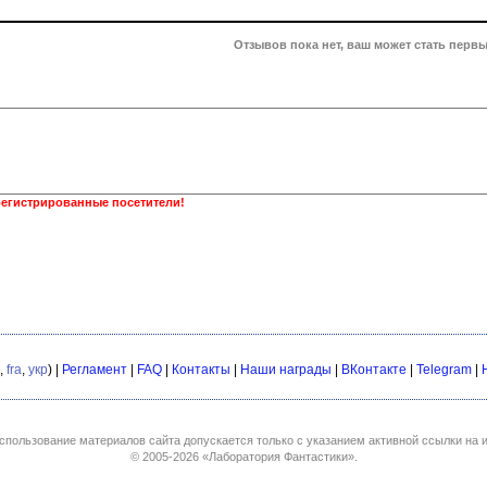
Отзывов пока нет, ваш может стать первы
регистрированные посетители!
,
fra
,
укр
) |
Регламент
|
FAQ
|
Контакты
|
Наши награды
|
ВКонтакте
|
Telegram
|
спользование материалов сайта допускается только с указанием активной ссылки на и
© 2005-2026
«Лаборатория Фантастики»
.