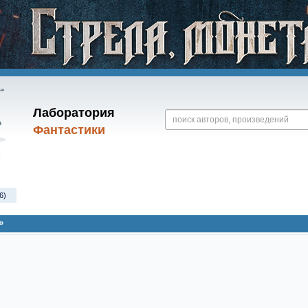
Лаборатория
Фантастики
6)
»