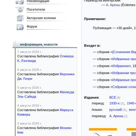
Перевод на венгерский:
Рекомендации
—
А. Аркош
(Érdemes é
Посетители
Авторские колонки
Примечание:
Форум
Публикация — «30 дней», 19
информация, новости
Входит в:
7 августа 2026 г.
— сборник
«[Сочинения Вер
Составлена библиография
Оливера
— сборник
«Избранные про
К. Лэнгмида
— сборник
«Избранное»
, 1
6 августа 2026 г.
— сборник
«Избранная про
Составлена библиография
Вероники
Дж. Генри
— сборник
«Избранные прои
— сборник
«Собрание сочи
5 августа 2026 г.
Составлена библиография
Махмуда
Эль-Сайеда
Издания:
ВСЕ
(6)
/период:
1930-е
,
1940
(2)
4 августа 2026 г.
/языки:
русский
,
вен
Составлена библиография
Маркуса
(5)
Кливера
/перевод:
А. Аркош
(1)
3 августа 2026 г.
Составлена библиография
Моники
Ким