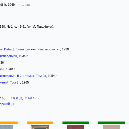
lni)
; 1949 г.
— 1 изд.
30, № 1, с. 49-51 (ил. Л. Гриффеля).
ы Инбер]. Книга шестая. Чувство локтя»
, 1930 г.
изведения»
, 1934 г.
936 г.
за»
, 1948 г.
зведения. В 2-х томах. Том 2»
, 1954 г.
нений. Том 2»
, 1965 г.
-е
,
1950-е
,
1960-е
(2)
(1)
(1)
герский
(1)