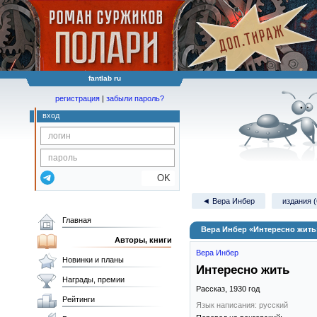
fantlab ru
регистрация
|
забыли пароль?
вход
OK
◄ Вера Инбер
издания (
Главная
Вера Инбер «Интересно жить
Авторы, книги
Вера Инбер
Новинки и планы
Интересно жить
Награды, премии
Рассказ,
1930
год
Рейтинги
Язык написания: русский