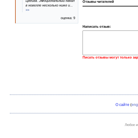
Цвейга. Эмоциональный накал
Отзывы читателей
в новелле несколько ниже и
...
>>
оценка: 9
Написать отзыв:
Писать отзывы могут только за
О сайте
(
eng
Любое и