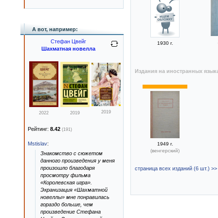
А вот, например:
Стефан Цвейг
1930 г.
Шахматная новелла
Издания на иностранных язык
2019
2022
2019
Рейтинг:
8.42
(191)
Mstislav
:
1949 г.
(венгерский)
Знакомство с сюжетом
данного произведения у меня
произошло благодаря
страница всех изданий (6 шт.) >>
просмотру фильма
«Королевская игра».
Экранизация «Шахматной
новеллы» мне понравилась
гораздо больше, чем
произведение Стефана