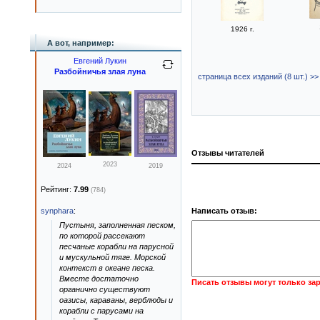
1926 г.
А вот, например:
Евгений Лукин
Разбойничья злая луна
страница всех изданий (8 шт.) >>
Отзывы читателей
2023
2024
2019
Рейтинг:
7.99
(784)
synphara
:
Написать отзыв:
Пустыня, заполненная песком,
по которой рассекают
песчаные корабли на парусной
и мускульной тяге. Морской
контекст в океане песка.
Вместе достаточно
Писать отзывы могут только за
органично существуют
оазисы, караваны, верблюды и
корабли с парусами на