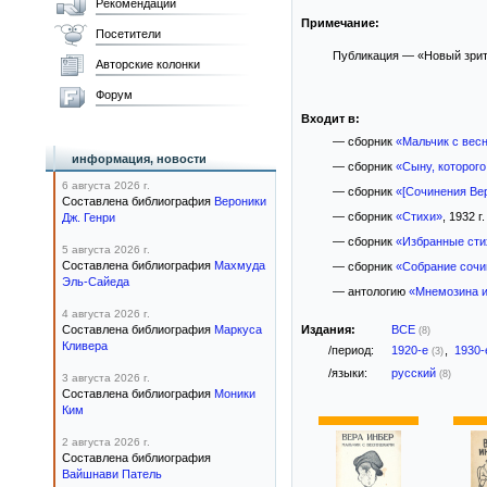
Рекомендации
Примечание:
Посетители
Публикация — «Новый зрител
Авторские колонки
Форум
Входит в:
— сборник
«Мальчик с вес
информация, новости
— сборник
«Сыну, которого
6 августа 2026 г.
— сборник
«[Сочинения Вер
Составлена библиография
Вероники
— сборник
«Стихи»
, 1932 г.
Дж. Генри
— сборник
«Избранные сти
5 августа 2026 г.
Составлена библиография
Махмуда
— сборник
«Собрание сочи
Эль-Сайеда
— антологию
«Мнемозина и
4 августа 2026 г.
Составлена библиография
Маркуса
Издания:
ВСЕ
(8)
Кливера
/период:
1920-е
,
1930
(3)
/языки:
русский
(8)
3 августа 2026 г.
Составлена библиография
Моники
Ким
2 августа 2026 г.
Составлена библиография
Вайшнави Патель