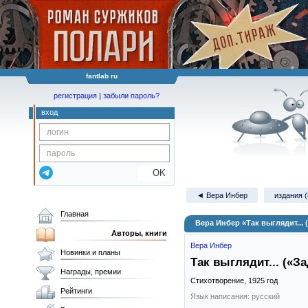
fantlab ru
регистрация
|
забыли пароль?
вход
OK
◄ Вера Инбер
издания (
Главная
Вера Инбер «Так выглядит... 
Авторы, книги
Вера Инбер
Новинки и планы
Так выглядит... («За
Награды, премии
Стихотворение,
1925
год
Рейтинги
Язык написания: русский