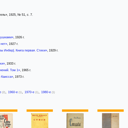
ь», 1925, № 51, с. 7.
нушками»
, 1926 г.
 нет»
, 1927 г.
ы Инбер]. Книга первая. Стихи»
, 1929 г.
хи»
, 1933 г.
нений. Том 1»
, 1965 г.
 Каисса»
, 1973 г.
-е
,
1960-е
,
1970-е
,
1980-е
(2)
(1)
(1)
(1)