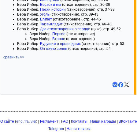
Вера Инбер.
Восток и мы
(стихотворение), стр. 30-36
Вера Инбер.
Пески истории
(стихотворение), стр. 37-38
Вера Инбер.
Уголь
(стихотворение), стр. 39-43
Вера Инбер.
Египет
(стихотворение), стр. 44-45
Вера Инбер.
Так выглядит
(стихотворение), стр. 46-48
Вера Инбер.
Два стихотворения о сердце
(цикл), стр. 49-52
Вера Инбер.
Первое
(стихотворение)
Вера Инбер.
Второе
(стихотворение)
Вера Инбер.
Будущим о прошедших
(стихотворение), стр. 53
Вера Инбер.
Он вечно зелен
(стихотворение), стр. 54
сравнить >>
О сайте
(
eng
,
fra
,
укр
) |
Регламент
|
FAQ
|
Контакты
|
Наши награды
|
ВКонтакте
|
Telegram
|
Наши товары