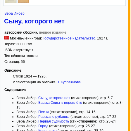
Вера Инбер
Сыну, которого нет
авторский сборник,
первое издание
Москва-Ленинград:
Государственное издательство
,
1927
г.
Тираж:
30000 экз.
ISBN отсутствует
Тип обложки:
мягкая
Страниц:
56
Описание:
Стихи 1924 — 1926.
Иллюстрация на обложке
Н. Купреянова
.
Содержание
:
Вера Инбер.
Сыну, которого нет
(стихотворение), стр. 5-7
Вера Инбер.
Васька Свист в переплёте
(стихотворение), стр. 8-
13
Вера Инбер.
Песня
(стихотворение), стр. 14-16
Вера Инбер.
Рассказ о рубашке
(стихотворение), стр. 17-22
Вера Инбер.
Первая судимость
(стихотворение), стр. 23-24
Вера Инбер.
Город
(стихотворение), стр. 25-27
Вера Инбер.
Конец года
(стихотворение), стр. 28-29