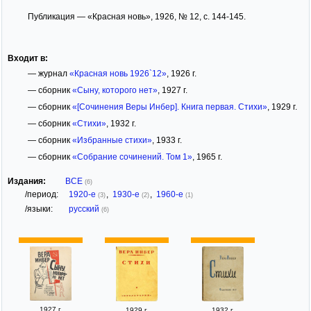
Публикация — «Красная новь», 1926, № 12, с. 144-145.
Входит в:
— журнал
«Красная новь 1926`12»
, 1926 г.
— сборник
«Сыну, которого нет»
, 1927 г.
— сборник
«[Сочинения Веры Инбер]. Книга первая. Стихи»
, 1929 г.
— сборник
«Стихи»
, 1932 г.
— сборник
«Избранные стихи»
, 1933 г.
— сборник
«Собрание сочинений. Том 1»
, 1965 г.
Издания:
ВСЕ
(6)
/период:
1920-е
,
1930-е
,
1960-е
(3)
(2)
(1)
/языки:
русский
(6)
1927 г.
1929 г.
1932 г.