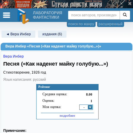
ЛАБОРАТОРИЯ
ФАНТАСТИКИ
поиск по жанру
расширенный
◄ Вера Инбер
издания (6)
Вера Инбер «Песня («Как наденет майку голубую...»)»
Вера Инбер
Песня («Как наденет майку голубую...»)
Стихотворение,
1926
год
Язык написания: русский
Рейтинг
Средняя оценка:
8.00
Оценок:
1
Моя оценка:
-
подробнее
Примечание: