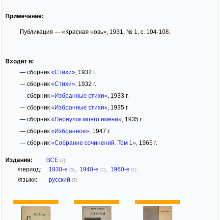
Примечание:
Публикация — «Красная новь», 1931, № 1, с. 104-108.
Входит в:
— сборник
«Стихи»
, 1932 г.
— сборник
«Стихи»
, 1932 г.
— сборник
«Избранные стихи»
, 1933 г.
— сборник
«Избранные стихи»
, 1935 г.
— сборник
«Переулок моего имени»
, 1935 г.
— сборник
«Избранное»
, 1947 г.
— сборник
«Собрание сочинений. Том 1»
, 1965 г.
Издания:
ВСЕ
(7)
/период:
1930-е
,
1940-е
,
1960-е
(5)
(1)
(1)
/языки:
русский
(7)