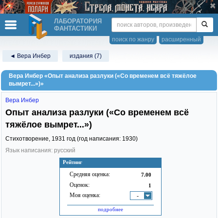
ЛАБОРАТОРИЯ
ФАНТАСТИКИ
поиск по жанру
расширенный
◄ Вера Инбер
издания (7)
Вера Инбер «Опыт анализа разлуки («Со временем всё тяжёлое
вымрет...»)»
Вера Инбер
Опыт анализа разлуки («Со временем всё
тяжёлое вымрет...»)
Стихотворение,
1931
год (год написания: 1930)
Язык написания: русский
Рейтинг
Средняя оценка:
7.00
Оценок:
1
Моя оценка:
-
подробнее