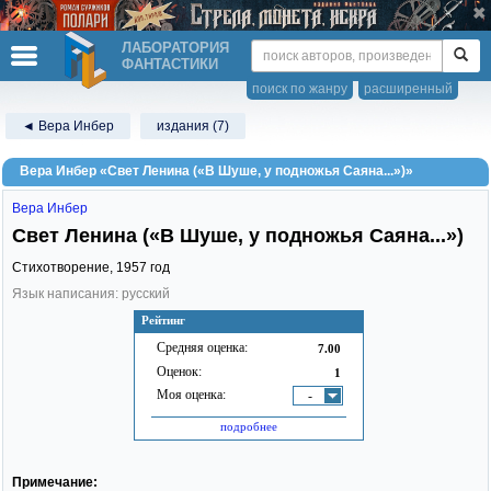
ЛАБОРАТОРИЯ
ФАНТАСТИКИ
поиск по жанру
расширенный
◄ Вера Инбер
издания (7)
Вера Инбер «Свет Ленина («В Шуше, у подножья Саяна...»)»
Вера Инбер
Свет Ленина («В Шуше, у подножья Саяна...»)
Стихотворение,
1957
год
Язык написания: русский
Рейтинг
Средняя оценка:
7.00
Оценок:
1
Моя оценка:
-
подробнее
Примечание: