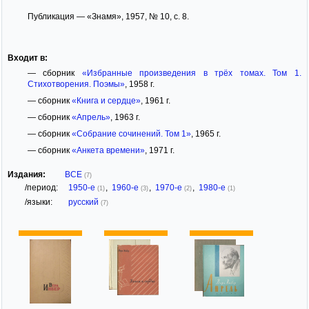
Публикация — «Знамя», 1957, № 10, с. 8.
Входит в:
— сборник
«Избранные произведения в трёх томах. Том 1.
Стихотворения. Поэмы»
, 1958 г.
— сборник
«Книга и сердце»
, 1961 г.
— сборник
«Апрель»
, 1963 г.
— сборник
«Собрание сочинений. Том 1»
, 1965 г.
— сборник
«Анкета времени»
, 1971 г.
Издания:
ВСЕ
(7)
/период:
1950-е
,
1960-е
,
1970-е
,
1980-е
(1)
(3)
(2)
(1)
/языки:
русский
(7)