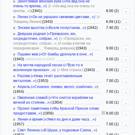
Заботливая женская рука («На вид она не
очень-то крепка...»)
[= «На вид она не очень-то
крепка...»]
(1941)
8.00 (2)
-
Ленин («Он не украшен свежими цветами...»)
[=
Товарищ Ленин]
(1943)
6.09 (11)
-
Энская высотка («Возле полустанка...»)
(1942)
7.40 (5)
-
Девушка родная («Прекрасен, юн,
сосредоточен, собран...»)
[= «Прекрасен, юн,
сосредоточен, собран...»; И снова в битве на
переднем крае...; Товарищ девушка]
(1943)
9.00 (1)
-
Пушкин жив («От бомбы дрогнули в огне...»)
(1943)
, написано в 1943
8.00 (2)
-
На мотив народной песни («"Всю-то я
вселенную проехал»...»)
[= Моя страна ]
(1943)
8.00 (1)
-
Разлив («Нева течёт расплавленным
металлом...»)
(1953)
7.00 (2)
-
Апрель («Спокоен, гневен, весел, озабочен...»)
(1954)
7.00 (1)
-
Овеянная славой («Что снится кораблям на
вечной их стоянке...»)
(1954)
6.00 (1)
-
Проект памятника («Мы Красной Пресне слово
предоставим...»)
(1956)
8.00 (3)
-
Ленин и время («Умел из дня и даже часа…»)
(1957)
7.00 (1)
-
Свет Ленина («В Шуше, у подножья Саяна...»)
(1957)
7.00 (1)