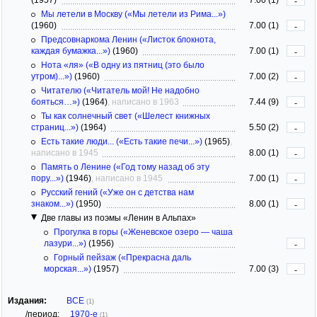
-
Мы летели в Москву («Мы летели из Рима...»)
(1960)
7.00 (1)
-
Предсовнаркома Ленин («Листок блокнота,
каждая бумажка...»)
(1960)
7.00 (1)
-
Нота «ля» («В одну из пятниц (это было
утром)...»)
(1960)
7.00 (2)
-
Читателю («Читатель мой! Не надобно
бояться…»)
(1964)
, написано в 1963
7.44 (9)
-
Ты как солнечный свет («Шелест книжных
страниц...»)
(1964)
5.50 (2)
-
Есть такие люди... («Есть такие печи...»)
(1965)
,
написано в 1945
8.00 (1)
-
Память о Ленине («Год тому назад об эту
пору...»)
(1946)
, написано в 1945
7.00 (1)
-
Русский гений («Уже он с детства нам
знаком...»)
(1950)
8.00 (1)
-
Две главы из поэмы «Ленин в Альпах»
Прогулка в горы («Женевское озеро — чаша
лазури...»)
(1956)
-
Горный пейзаж («Прекрасна даль
морская...»)
(1957)
7.00 (3)
-
Издания:
ВСЕ
(1)
/период:
1970-е
(1)