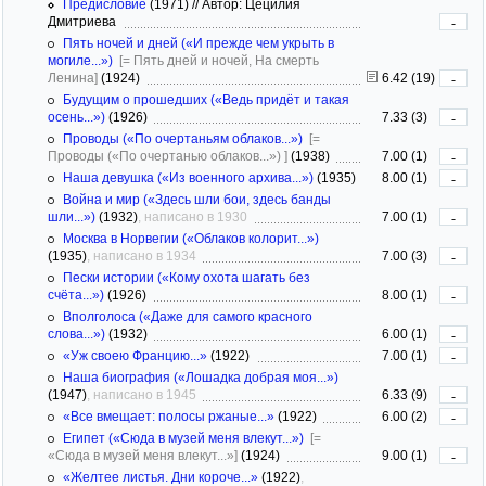
Предисловие
(1971)
//
Автор: Цецилия
Дмитриева
-
Пять ночей и дней («И прежде чем укрыть в
могиле...»)
[= Пять дней и ночей, На смерть
Ленина]
(1924)
6.42 (19)
-
Будущим о прошедших («Ведь придёт и такая
осень...»)
(1926)
7.33 (3)
-
Проводы («По очертаньям облаков...»)
[=
Проводы («По очертанью облаков...») ]
(1938)
7.00 (1)
-
Наша девушка («Из военного архива...»)
(1935)
8.00 (1)
-
Война и мир («Здесь шли бои, здесь банды
шли...»)
(1932)
, написано в 1930
7.00 (1)
-
Москва в Норвегии («Облаков колорит...»)
(1935)
, написано в 1934
7.00 (3)
-
Пески истории («Кому охота шагать без
счёта...»)
(1926)
8.00 (1)
-
Вполголоса («Даже для самого красного
слова...»)
(1932)
6.00 (1)
-
«Уж своею Францию...»
(1922)
7.00 (1)
-
Наша биография («Лошадка добрая моя...»)
(1947)
, написано в 1945
6.33 (9)
-
«Все вмещает: полосы ржаные...»
(1922)
6.00 (2)
-
Египет («Сюда в музей меня влекут...»)
[=
«Сюда в музей меня влекут...»]
(1924)
9.00 (1)
-
«Желтее листья. Дни короче...»
(1922)
,