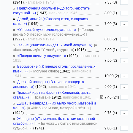
(1941)
, написано в 1940
7.33 (3)
-
Приключения сосульки («До того, как стать
сосулькой...»)
(1947)
, написано в 1945
8.00 (1)
-
Домой, домой! («Скворец-отец, скворчиха-
мать...»)
(1945)
7.00 (3)
-
«У первой мухи головокруженье...»
[= Теперь
весна («У первой мухи головокруженье...») ]
(1922)
, написано в 1919
8.00 (2)
-
Жанне («Как жизнь идёт! У моей дочурки...»)
[=
«Как жизнь идёт! У моей дочурки...»]
(1916)
8.00 (1)
-
«Поздно ночью у подушки...»
(1922)
, написано в
1915
7.50 (2)
-
Бессмертие («К плеяде столь прославленных
имён...»)
[= Могучее слово]
(1942)
, написано в
1941
10.00 (2)
-
Дневной концерт («В теченье концерта
дневного...»)
(1942)
, написано в 1941
9.00 (1)
-
Трамвай идёт на фронт («Холодный, цвета
стали...»)
[= Трамвай]
(1942)
, написано в 1941
7.46 (24)
-
Душа Ленинграда («Их было много, матерей и
жён...»)
[= «Их было много, матерей и жён...»]
(1942)
9.75 (4)
-
Женщине («Ты можешь быть с ним связанной
судьбой...»)
[= «Ты можешь быть с ним связанной
судьбой...»]
(1941)
9.00 (1)
-