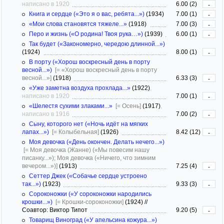
написано в 1920
6.00 (2)
-
Книга и сердце («Это я о вас, ребята...»)
(1934)
7.00 (1)
-
«Мои слова становятся тяжеле...»
(1918)
7.00 (3)
-
Перо и жизнь («О родина! Твоя рука…»)
(1939)
6.00 (1)
-
Так будет («Закономерно, чередою длинной...»)
(1924)
8.00 (1)
-
В порту («Хорош воскресный день в порту
весной...»)
[= «Хорош воскресный день в порту
весной...»]
(1918)
6.33 (3)
-
«Уже заметна воздуха прохлада...»
(1922)
,
написано в 1920
7.00 (1)
-
«Шелестя сухими злаками...»
[= Осень]
(1917)
,
написано в 1916
7.00 (2)
-
Сыну, которого нет («Ночь идёт на мягких
лапах...»)
[= Колыбельная]
(1926)
8.42 (12)
-
Моя девочка («День окончен. Делать нечего...»)
[= Моя девочка (Жанне) («Мы повесим нашу
писанку...»); Моя девочка («Ничего, что зимним
вечером...»)]
(1913)
7.25 (4)
-
Сеттер Джек («Собачье сердце устроено
так...»)
(1923)
9.33 (3)
-
Сороконожки («У сороконожки народились
крошки...»)
[= Крошки-сороконожки]
(1924)
//
Соавтор: Виктор Типот
9.20 (5)
-
Товарищ Виноград («У апельсина кожура...»)