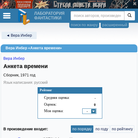
ЛАБОРАТОРИЯ
ФАНТАСТИКИ
поиск по жанру
расширенный
◄ Вера Инбер
Вера Инбер «Анкета времени»
Вера Инбер
Анкета времени
Сборник,
1971
год
Язык написания: русский
Рейтинг
Средняя оценка:
-
Оценок:
0
Моя оценка:
-
В произведение входит:
по порядку
по году
по рейтингу