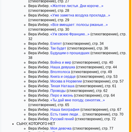
(стихотворение), стр. 27
Вера Инбер.
«Желтее листья. Дни короче...»
(стихотворение), стр. 28
Вера Инбер.
«Уже заметна воздуха прохлада...»
(стихотворение), стр. 29
Вера Инбер.
«Все вмещает: полосы ржаные...»
(стихотворение), стр. 30
Вера Инбер.
«Уж своею Францию...»
(стихотворение), стр.
32
Вера Инбер.
Египет
(стихотворение), стр. 34
Вера Инбер.
Так будет
(стихотворение), стр. 36
Вера Инбер.
Будущим о прошедших
(стихотворение), стр.
38
Вера Инбер.
Война и мир
(стихотворение), стр. 40
Вера Инбер.
Наша девушка
(стихотворение), стр. 44
Вера Инбер.
Вполголоса
(стихотворение), стр. 49
Вера Инбер.
Книга и сердце
(стихотворение), стр. 53
Вера Инбер.
Москва в Норвегии
(стихотворение), стр. 57
Вера Инбер.
Тихая Наташа
(стихотворение), стр. 61
Вера Инбер.
Проводы
(стихотворение), стр. 62
Вера Инбер.
Перо и жизнь
(стихотворение), стр. 64
Вера Инбер.
«Ты дай мне погоду, синоптик...»
(стихотворение), стр. 65
Вера Инбер.
Наша биография
(стихотворение), стр. 67
Вера Инбер.
Есть такие люди…
(стихотворение), стр. 70
Вера Инбер.
Русский гений
(стихотворение), стр. 72
СЫНУ, КОТОРОГО НЕТ
Вера Инбер.
Моя девочка
(стихотворение), стр. 77