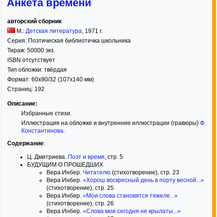
Анкета времени
авторский сборник
М.:
Детская литература
,
1971
г.
Серия:
Поэтическая библиотечка школьника
Тираж:
50000 экз.
ISBN отсутствует
Тип обложки:
твёрдая
Формат:
60x90/32
(107x140 мм)
Страниц:
192
Описание:
Избранные стихи.
Иллюстрация на обложке и внутренние иллюстрации (гравюры)
Ф.
Константинова
.
Содержание
:
Ц. Дмитриева.
Поэт и время
, стр. 5
БУДУЩИМ О ПРОШЕДШИХ
Вера Инбер.
Читателю
(стихотворение), стр. 23
Вера Инбер.
«Хорош воскресный день в порту весной...»
(стихотворение), стр. 25
Вера Инбер.
«Мои слова становятся тяжеле...»
(стихотворение), стр. 26
Вера Инбер.
«Слова мои сегодня не крылаты...»