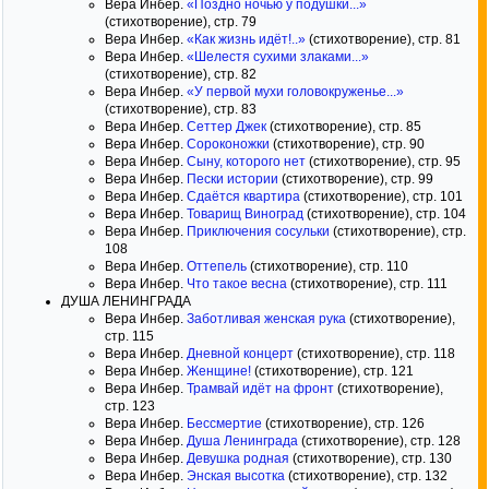
Вера Инбер.
«Поздно ночью у подушки...»
(стихотворение), стр. 79
Вера Инбер.
«Как жизнь идёт!..»
(стихотворение), стр. 81
Вера Инбер.
«Шелестя сухими злаками...»
(стихотворение), стр. 82
Вера Инбер.
«У первой мухи головокруженье...»
(стихотворение), стр. 83
Вера Инбер.
Сеттер Джек
(стихотворение), стр. 85
Вера Инбер.
Сороконожки
(стихотворение), стр. 90
Вера Инбер.
Сыну, которого нет
(стихотворение), стр. 95
Вера Инбер.
Пески истории
(стихотворение), стр. 99
Вера Инбер.
Сдаётся квартира
(стихотворение), стр. 101
Вера Инбер.
Товарищ Виноград
(стихотворение), стр. 104
Вера Инбер.
Приключения сосульки
(стихотворение), стр.
108
Вера Инбер.
Оттепель
(стихотворение), стр. 110
Вера Инбер.
Что такое весна
(стихотворение), стр. 111
ДУША ЛЕНИНГРАДА
Вера Инбер.
Заботливая женская рука
(стихотворение),
стр. 115
Вера Инбер.
Дневной концерт
(стихотворение), стр. 118
Вера Инбер.
Женщине!
(стихотворение), стр. 121
Вера Инбер.
Трамвай идёт на фронт
(стихотворение),
стр. 123
Вера Инбер.
Бессмертие
(стихотворение), стр. 126
Вера Инбер.
Душа Ленинграда
(стихотворение), стр. 128
Вера Инбер.
Девушка родная
(стихотворение), стр. 130
Вера Инбер.
Энская высотка
(стихотворение), стр. 132