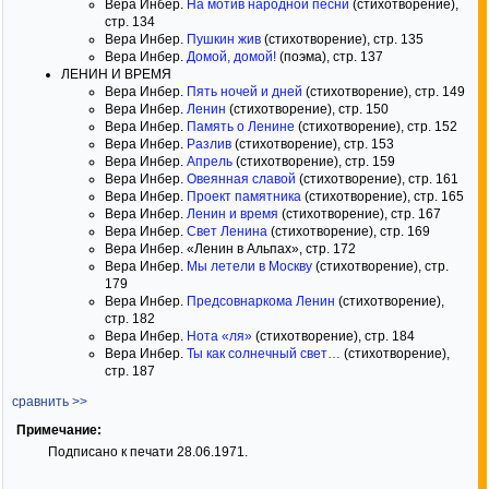
Вера Инбер.
На мотив народной песни
(стихотворение),
стр. 134
Вера Инбер.
Пушкин жив
(стихотворение), стр. 135
Вера Инбер.
Домой, домой!
(поэма), стр. 137
ЛЕНИН И ВРЕМЯ
Вера Инбер.
Пять ночей и дней
(стихотворение), стр. 149
Вера Инбер.
Ленин
(стихотворение), стр. 150
Вера Инбер.
Память о Ленине
(стихотворение), стр. 152
Вера Инбер.
Разлив
(стихотворение), стр. 153
Вера Инбер.
Апрель
(стихотворение), стр. 159
Вера Инбер.
Овеянная славой
(стихотворение), стр. 161
Вера Инбер.
Проект памятника
(стихотворение), стр. 165
Вера Инбер.
Ленин и время
(стихотворение), стр. 167
Вера Инбер.
Свет Ленина
(стихотворение), стр. 169
Вера Инбер. «Ленин в Альпах», стр. 172
Вера Инбер.
Мы летели в Москву
(стихотворение), стр.
179
Вера Инбер.
Предсовнаркома Ленин
(стихотворение),
стр. 182
Вера Инбер.
Нота «ля»
(стихотворение), стр. 184
Вера Инбер.
Ты как солнечный свет…
(стихотворение),
стр. 187
сравнить >>
Примечание:
Подписано к печати 28.06.1971.