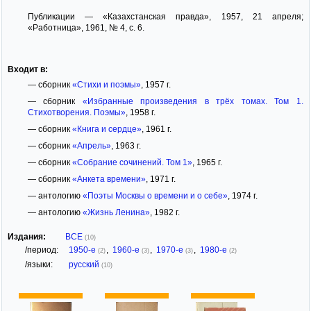
Публикации — «Казахстанская правда», 1957, 21 апреля;
«Работница», 1961, № 4, с. 6.
Входит в:
— сборник
«Стихи и поэмы»
, 1957 г.
— сборник
«Избранные произведения в трёх томах. Том 1.
Стихотворения. Поэмы»
, 1958 г.
— сборник
«Книга и сердце»
, 1961 г.
— сборник
«Апрель»
, 1963 г.
— сборник
«Собрание сочинений. Том 1»
, 1965 г.
— сборник
«Анкета времени»
, 1971 г.
— антологию
«Поэты Москвы о времени и о себе»
, 1974 г.
— антологию
«Жизнь Ленина»
, 1982 г.
Издания:
ВСЕ
(10)
/период:
1950-е
,
1960-е
,
1970-е
,
1980-е
(2)
(3)
(3)
(2)
/языки:
русский
(10)