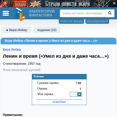
ЛАБОРАТОРИЯ
ФАНТАСТИКИ
поиск по жанру
расширенный
◄ Вера Инбер
издания (10)
Вера Инбер «Ленин и время («Умел из дня и даже часа…»)»
Вера Инбер
Ленин и время («Умел из дня и даже часа…»)
Стихотворение,
1957
год
Язык написания: русский
Рейтинг
Средняя оценка:
7.00
Оценок:
1
Моя оценка:
-
подробнее
Примечание: