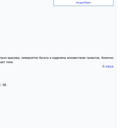
подробнее
ельно красива, невероятно богата и наделена множеством талантов. Конечно
ает тени.
©
zarya
. 98.