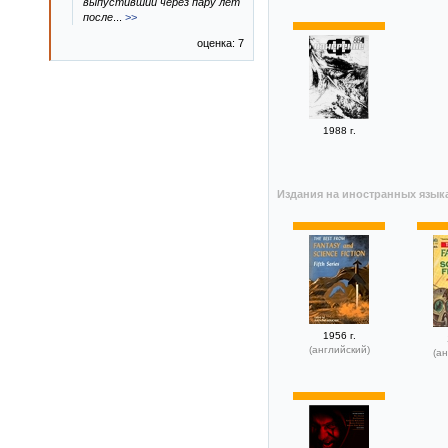
выпустивший через пару лет
после
...
>>
оценка: 7
1988 г.
Издания на иностранных язык
1956 г.
(английский)
(ан