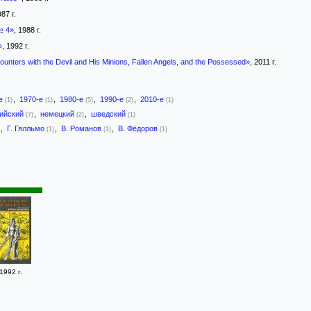
987 г.
№ 4»
, 1988 г.
»
, 1992 г.
nters with the Devil and His Minions, Fallen Angels, and the Possessed»
, 2011 г.
-е
,
1970-е
,
1980-е
,
1990-е
,
2010-е
(1)
(1)
(5)
(2)
(1)
лийский
,
немецкий
,
шведский
(7)
(2)
(1)
,
Г. Гялльмо
,
В. Романов
,
В. Фёдоров
(1)
(1)
(1)
1992 г.