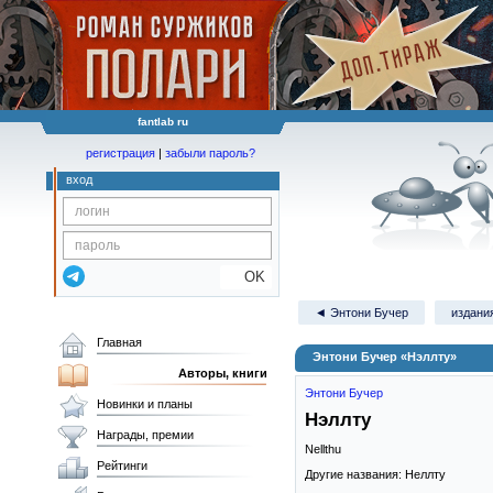
fantlab ru
регистрация
|
забыли пароль?
вход
OK
◄ Энтони Бучер
издания
Главная
Энтони Бучер «Нэллту»
Авторы, книги
Энтони Бучер
Новинки и планы
Нэллту
Награды, премии
Nellthu
Рейтинги
Другие названия: Неллту