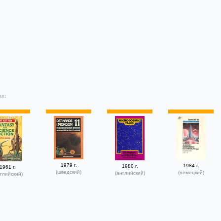
ах:
1979 г.
1984 г.
1980 г.
1961 г.
(шведский)
(немецкий)
(английский)
глийский)