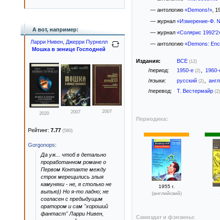
— антологию
«Demons!»
, 1
— журнал
«Измерение-Ф. 
А вот, например:
— журнал
«Солярис 1992'2
Ларри Нивен
,
Джерри Пурнелл
— антологию
«Demons: Encou
Мошка в зенице Господней
Издания:
ВСЕ
(12)
/период:
1950-е
,
1960
(2)
/языки:
русский
,
анг
(2)
/перевод:
Т. Вестермайр
(2)
2007
2007
2020
Периодика:
Рейтинг:
7.77
(580)
Gorgonops
:
Да уж... чтоб в детально
проработанном романе о
Первом Контакте между
строк мерещились злыя
камуняки - не, я столько не
1955 г.
выпью)) Но я-то ладно; не
(английский)
согласен с предыдущим
оратором и сам "хороший
фантаст" Ларри Нивен,
Самиздат и фэнзины: