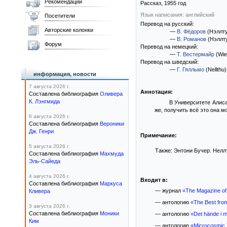
Рекомендации
Рассказ,
1955
год
Язык написания: английский
Посетители
Перевод на русский:
Авторские колонки
—
В. Фёдоров
(Нэллту
—
В. Романов
(Нэллт
Форум
Перевод на немецкий:
—
Т. Вестермайр
(Wie 
Перевод на шведский:
—
Г. Гялльмо
(Nellthu)
информация, новости
7 августа 2026 г.
Аннотация:
Составлена библиография
Оливера
К. Лэнгмида
В Университете Алиса
же, получить всё это она м
6 августа 2026 г.
Составлена библиография
Вероники
Дж. Генри
Примечание:
5 августа 2026 г.
Также: Энтони Бучер. Неллт
Составлена библиография
Махмуда
Эль-Сайеда
4 августа 2026 г.
Входит в:
Составлена библиография
Маркуса
— журнал
«The Magazine of 
Кливера
— антологию
«The Best from
3 августа 2026 г.
Составлена библиография
Моники
— антологию
«Det hände i mo
Ким
— антологию
«Microcosmic 