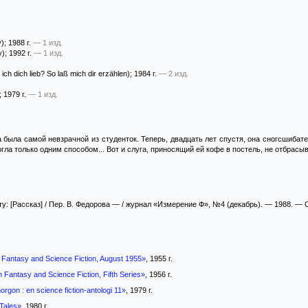
)
; 1988 г.
— 1 изд.
у)
; 1992 г.
— 1 изд.
ich dich lieb? So laß mich dir erzählen)
; 1984 г.
— 2 изд.
; 1979 г.
— 1 изд.
 была самой невзрачной из студенток. Теперь, двадцать лет спустя, она сногсшибат
огла только одним способом... Вот и слуга, приносящий ей кофе в постель, не отбрасыв
у: [Рассказ] / Пер. В. Федорова — / журнал «Измерение Ф», №4 (декабрь). — 1988. — С
Fantasy and Science Fiction, August 1955»
, 1955 г.
 Fantasy and Science Fiction, Fifth Series»
, 1956 г.
rgon : en science fiction-antologi 11»
, 1979 г.
Tales»
, 1980 г.