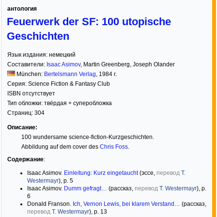
антология
Feuerwerk der SF: 100 utopische
Geschichten
Язык издания:
немецкий
Составители:
Isaac Asimov
,
Martin Greenberg
,
Joseph Olander
München:
Bertelsmann Verlag
,
1984
г.
Серия:
Science Fiction & Fantasy Club
ISBN отсутствует
Тип обложки:
твёрдая
+ суперобложка
Страниц:
304
Описание:
100 wundersame science-fiction-Kurzgeschichten.
Abbildung auf dem cover des
Chris Foss
.
Содержание
:
Isaac Asimov.
Einleitung: Kurz eingetaucht
(эссе,
перевод
T.
Westermayr
), р. 5
Isaac Asimov.
Dumm gefragt…
(рассказ,
перевод
T. Westermayr
), р.
6
Donald Franson.
Ich, Vernon Lewis, bei klarem Verstand…
(рассказ,
перевод
T. Westermayr
), р. 13