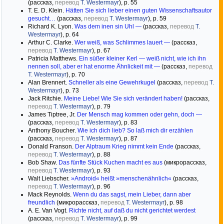
(рассказ,
перевод
T. Westermayr
), р. 55
T. E. D. Klein.
Hätten Sie sich lieber einen guten Wissenschaftsautor
gesucht…
(рассказ,
перевод
T. Westermayr
), р. 59
Richard K. Lyon.
Was dem inen sin Uhl —
(рассказ,
перевод
T.
Westermayr
), р. 64
Arthur C. Clarke.
Wer weiß, was Schlimmes lauert —
(рассказ,
перевод
T. Westermayr
), р. 67
Patricia Matthews.
Ein süßer kleiner Kerl — weiß nicht, wie ich ihn
nennen soll, aber er hat enorme Ähnlickeit mit —
(рассказ,
перевод
T. Westermayr
), р. 70
Alan Brennert.
Schneller als eine Gewehrkugel
(рассказ,
перевод
T.
Westermayr
), р. 73
Jack Ritchie.
Meine Liebe! Wie Sie sich verändert haben!
(рассказ,
перевод
T. Westermayr
), р. 79
James Tiptree, Jr.
Der Mensch mag kommen oder gehn, doch —
(рассказ,
перевод
T. Westermayr
), р. 83
Anthony Boucher.
Wie ich dich lieb? So laß mich dir erzählen
(рассказ,
перевод
T. Westermayr
), р. 87
Donald Franson.
Der Alptraum Krieg nimmt kein Ende
(рассказ,
перевод
T. Westermayr
), р. 88
Bob Shaw.
Das fünfte Stück Kuchen macht es aus
(микрорассказ,
перевод
T. Westermayr
), р. 93
Walt Liebscher.
»Android« heißt »menschenähnlich«
(рассказ,
перевод
T. Westermayr
), р. 96
Mack Reynolds.
Wenn du das sagst, mein Lieber, dann aber
freundlich
(микрорассказ,
перевод
T. Westermayr
), р. 98
A. E. Van Vogt.
Richte nicht, auf daß du nicht gerichtet werdest
(рассказ,
перевод
T. Westermayr
), р. 99