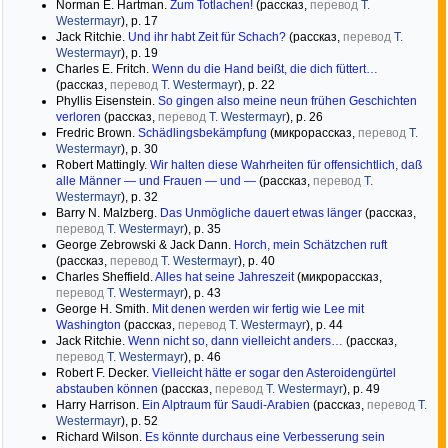
Norman E. Hartman.
Zum Totlachen!
(рассказ,
перевод
T.
Westermayr
), р. 17
Jack Ritchie.
Und ihr habt Zeit für Schach?
(рассказ,
перевод
T.
Westermayr
), р. 19
Charles E. Fritch.
Wenn du die Hand beißt, die dich füttert…
(рассказ,
перевод
T. Westermayr
), р. 22
Phyllis Eisenstein.
So gingen also meine neun frühen Geschichten
verloren
(рассказ,
перевод
T. Westermayr
), р. 26
Fredric Brown.
Schädlingsbekämpfung
(микрорассказ,
перевод
T.
Westermayr
), р. 30
Robert Mattingly.
Wir halten diese Wahrheiten für offensichtlich, daß
alle Männer — und Frauen — und —
(рассказ,
перевод
T.
Westermayr
), р. 32
Barry N. Malzberg.
Das Unmögliche dauert etwas länger
(рассказ,
перевод
T. Westermayr
), р. 35
George Zebrowski & Jack Dann.
Horch, mein Schätzchen ruft
(рассказ,
перевод
T. Westermayr
), р. 40
Charles Sheffield.
Alles hat seine Jahreszeit
(микрорассказ,
перевод
T. Westermayr
), р. 43
George H. Smith.
Mit denen werden wir fertig wie Lee mit
Washington
(рассказ,
перевод
T. Westermayr
), р. 44
Jack Ritchie.
Wenn nicht so, dann vielleicht anders…
(рассказ,
перевод
T. Westermayr
), р. 46
Robert F. Decker.
Vielleicht hätte er sogar den Asteroidengürtel
abstauben können
(рассказ,
перевод
T. Westermayr
), р. 49
Harry Harrison.
Ein Alptraum für Saudi-Arabien
(рассказ,
перевод
T.
Westermayr
), р. 52
Richard Wilson.
Es könnte durchaus eine Verbesserung sein