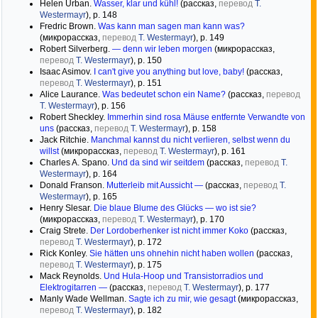
Helen Urban.
Wasser, klar und kühl!
(рассказ,
перевод
T.
Westermayr
), р. 148
Fredric Brown.
Was kann man sagen man kann was?
(микрорассказ,
перевод
T. Westermayr
), р. 149
Robert Silverberg.
— denn wir leben morgen
(микрорассказ,
перевод
T. Westermayr
), р. 150
Isaac Asimov.
I can't give you anything but love, baby!
(рассказ,
перевод
T. Westermayr
), р. 151
Alice Laurance.
Was bedeutet schon ein Name?
(рассказ,
перевод
T. Westermayr
), р. 156
Robert Sheckley.
Immerhin sind rosa Mäuse entfernte Verwandte von
uns
(рассказ,
перевод
T. Westermayr
), р. 158
Jack Ritchie.
Manchmal kannst du nicht verlieren, selbst wenn du
willst
(микрорассказ,
перевод
T. Westermayr
), р. 161
Charles A. Spano.
Und da sind wir seitdem
(рассказ,
перевод
T.
Westermayr
), р. 164
Donald Franson.
Mutterleib mit Aussicht —
(рассказ,
перевод
T.
Westermayr
), р. 165
Henry Slesar.
Die blaue Blume des Glücks — wo ist sie?
(микрорассказ,
перевод
T. Westermayr
), р. 170
Craig Strete.
Der Lordoberhenker ist nicht immer Koko
(рассказ,
перевод
T. Westermayr
), р. 172
Rick Konley.
Sie hätten uns ohnehin nicht haben wollen
(рассказ,
перевод
T. Westermayr
), р. 175
Mack Reynolds.
Und Hula-Hoop und Transistorradios und
Elektrogitarren —
(рассказ,
перевод
T. Westermayr
), р. 177
Manly Wade Wellman.
Sagte ich zu mir, wie gesagt
(микрорассказ,
перевод
T. Westermayr
), р. 182