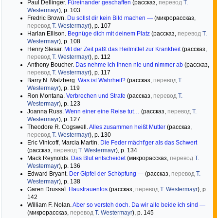
Paul Dellinger.
Füreinander geschaffen
(рассказ,
перевод
T.
Westermayr
), р. 103
Fredric Brown.
Du sollst dir kein Bild machen —
(микрорассказ,
перевод
T. Westermayr
), р. 107
Harlan Ellison.
Begnüge dich mit deinem Platz
(рассказ,
перевод
T.
Westermayr
), р. 108
Henry Slesar.
Mit der Zeit paßt das Heilmittel zur Krankheit
(рассказ,
перевод
T. Westermayr
), р. 112
Anthony Boucher.
Das nehme ich Ihnen nie und nimmer ab
(рассказ,
перевод
T. Westermayr
), р. 117
Barry N. Malzberg.
Was ist Wahrheit?
(рассказ,
перевод
T.
Westermayr
), р. 119
Ron Montana.
Verbrechen und Strafe
(рассказ,
перевод
T.
Westermayr
), р. 123
Joanna Russ.
Wenn einer eine Reise tut…
(рассказ,
перевод
T.
Westermayr
), р. 127
Theodore R. Cogswell.
Alles zusammen heißt Mutter
(рассказ,
перевод
T. Westermayr
), р. 130
Eric Vinicoff, Marcia Martin.
Die Feder mächt'ger als das Schwert
(рассказ,
перевод
T. Westermayr
), р. 134
Mack Reynolds.
Das Blut entscheidet
(микрорассказ,
перевод
T.
Westermayr
), р. 136
Edward Bryant.
Der Gipfel der Schöpfung —
(рассказ,
перевод
T.
Westermayr
), р. 138
Garen Drussaï.
Hausfrauenlos
(рассказ,
перевод
T. Westermayr
), р.
142
William F. Nolan.
Aber so versteh doch. Da wir alle beide ich sind —
(микрорассказ,
перевод
T. Westermayr
), р. 145