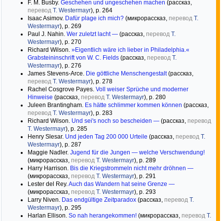
F. M. Busby.
Geschehen und ungeschehen machen
(рассказ,
перевод
T. Westermayr
), р. 264
Isaac Asimov.
Dafür plage ich mich?
(микрорассказ,
перевод
T.
Westermayr
), р. 269
Paul J. Nahin.
Wer zuletzt lacht —
(рассказ,
перевод
T.
Westermayr
), р. 270
Richard Wilson.
»Eigentlich wäre ich lieber in Philadelphia.«
Grabsteininschrift von W. C. Fields
(рассказ,
перевод
T.
Westermayr
), р. 276
Jаmes Stevens-Arce.
Die göttliche Menschengestalt
(рассказ,
перевод
T. Westermayr
), р. 278
Rachel Cosgrove Payes.
Voll weiser Sprüche und moderner
Hinweise
(рассказ,
перевод
T. Westermayr
), р. 280
Juleen Brantingham.
Es hätte schlimmer kommen können
(рассказ,
перевод
T. Westermayr
), р. 283
Richard Wilson.
Und sei's noch so bescheiden —
(рассказ,
перевод
T. Westermayr
), р. 285
Henry Slesar.
Und jeden Tag 200 000 Urteile
(рассказ,
перевод
T.
Westermayr
), р. 287
Maggie Nadler.
Jugend für die Jungen — welche Verschwendung!
(микрорассказ,
перевод
T. Westermayr
), р. 289
Harry Harrison.
Bis die Kriegstrommeln nicht mehr dröhnen —
(микрорассказ,
перевод
T. Westermayr
), р. 291
Lester del Rey.
Auch das Wandern hat seine Grenze —
(микрорассказ,
перевод
T. Westermayr
), р. 293
Larry Niven.
Das endgültige Zeitparadox
(рассказ,
перевод
T.
Westermayr
), р. 295
Harlan Ellison.
So nah herangekommen!
(микрорассказ,
перевод
T.