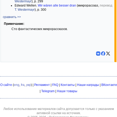
Westermayr
), р. 299
Edward Wellen.
Wir wären alle besser dran
(микрорассказ,
перевод
T. Westermayr
), р. 300
сравнить >>
Примечание:
Сто фантастических микрорассказов.
О сайте
(
eng
,
fra
,
укр
) |
Регламент
|
FAQ
|
Контакты
|
Наши награды
|
ВКонтакте
|
Telegram
|
Наши товары
Любое использование материалов сайта допускается только с указанием
активной ссылки на источник.