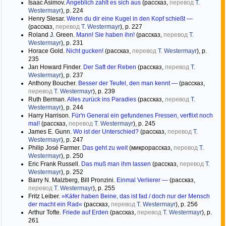
Isaac Asimov.
Angeblich zahlt es sich aus
(рассказ,
перевод
T.
Westermayr
), р. 224
Henry Slesar.
Wenn du dir eine Kugel in den Kopf schießt —
(рассказ,
перевод
T. Westermayr
), р. 227
Roland J. Green.
Mann! Sie haben ihn!
(рассказ,
перевод
T.
Westermayr
), р. 231
Horace Gold.
Nicht gucken!
(рассказ,
перевод
T. Westermayr
), р.
235
Jan Howard Finder.
Der Saft der Reben
(рассказ,
перевод
T.
Westermayr
), р. 237
Anthony Boucher.
Besser der Teufel, den man kennt —
(рассказ,
перевод
T. Westermayr
), р. 239
Ruth Berman.
Alles zurück ins Paradies
(рассказ,
перевод
T.
Westermayr
), р. 244
Harry Harrison.
Für'n General ein gefundenes Fressen, verflixt noch
mal!
(рассказ,
перевод
T. Westermayr
), р. 245
James E. Gunn.
Wo ist der Unterschied?
(рассказ,
перевод
T.
Westermayr
), р. 247
Philip José Farmer.
Das geht zu weit
(микрорассказ,
перевод
T.
Westermayr
), р. 250
Eric Frank Russell.
Das muß man ihm lassen
(рассказ,
перевод
T.
Westermayr
), р. 252
Barry N. Malzberg, Bill Pronzini.
Einmal Verlierer —
(рассказ,
перевод
T. Westermayr
), р. 255
Fritz Leiber.
»Käfer haben Beine, das ist fad / doch nur der Mensch
der macht ein Rad«
(рассказ,
перевод
T. Westermayr
), р. 256
Arthur Tofte.
Friede auf Erden
(рассказ,
перевод
T. Westermayr
), р.
261