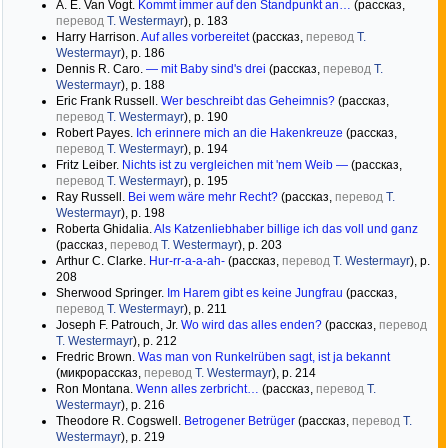
A. E. Van Vogt.
Kommt immer auf den Standpunkt an…
(рассказ,
перевод
T. Westermayr
), р. 183
Harry Harrison.
Auf alles vorbereitet
(рассказ,
перевод
T.
Westermayr
), р. 186
Dennis R. Caro.
— mit Baby sind's drei
(рассказ,
перевод
T.
Westermayr
), р. 188
Eric Frank Russell.
Wer beschreibt das Geheimnis?
(рассказ,
перевод
T. Westermayr
), р. 190
Robert Payes.
Ich erinnere mich an die Hakenkreuze
(рассказ,
перевод
T. Westermayr
), р. 194
Fritz Leiber.
Nichts ist zu vergleichen mit 'nem Weib —
(рассказ,
перевод
T. Westermayr
), р. 195
Ray Russell.
Bei wem wäre mehr Recht?
(рассказ,
перевод
T.
Westermayr
), р. 198
Roberta Ghidalia.
Als Katzenliebhaber billige ich das voll und ganz
(рассказ,
перевод
T. Westermayr
), р. 203
Arthur C. Clarke.
Hur-rr-a-a-ah-
(рассказ,
перевод
T. Westermayr
), р.
208
Sherwood Springer.
Im Harem gibt es keine Jungfrau
(рассказ,
перевод
T. Westermayr
), р. 211
Joseph F. Patrouch, Jr.
Wo wird das alles enden?
(рассказ,
перевод
T. Westermayr
), р. 212
Fredric Brown.
Was man von Runkelrüben sagt, ist ja bekannt
(микрорассказ,
перевод
T. Westermayr
), р. 214
Ron Montana.
Wenn alles zerbricht…
(рассказ,
перевод
T.
Westermayr
), р. 216
Theodore R. Cogswell.
Betrogener Betrüger
(рассказ,
перевод
T.
Westermayr
), р. 219