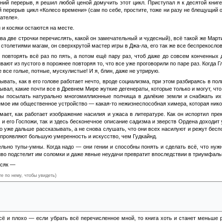
тний перерыв, я решил любой ценой домучить этот цикл. Приступал я к десятой книге 
 перерыв цикл «Колесо времени» (сам по себе, простите, тоже ни разу не блещущий 
ателе».
 и косяки остаются на месте.
снова две строчки перечислять, какой он замечательный и чудесный), всё такой же М
толетиями магам, он сверхкрутой мастер игры в Джа-ла, его так же все беспрекослов
т повторять всё раз по пять, а потом ещё пару раз, чтоб даже до совсем конченных 
ают из пустого в порожнее повторяя то, что все уже проговорили по паре раз. Когда Гл
се голые, потные, мускулистые! И я, блин, даже не утрирую.
ывать, как в его голове работает нечто, вроде социализма, при этом разбираясь в пол
зывал, какие почти все в Древнем Мире жуткие дегенераты, которые только и могут, ч
ны посылать натурально многомиллионные полчища в далёкие земли и снабжать их
мое им общественное устройство — какая-то нежизнеспособная химера, которая никог
имает, как работает изображение насилия и ужаса в литературе. Как он испортил п
 его Госпожи, так и здесь бесконечное описание садизма и зверств Ордена доходит 
о уже дальше рассказывать, а не снова слушать, что они всех насилуют и режут бес
х проявляют большую умеренность и искусство, чем Гудкайнд.
тельно тупы-умны. Когда надо — они гении и способны понять и сделать всё, что нуж
иво подстелит им соломки и даже явные неудачи превратит впоследствии в триумфал
осяк —
те по нему, чтобы увидеть)
вший за справедливость, гуманизм, честь, достоинство, милосердие берёт и... сам при
ков. Это такой тупорылый слив персонажа, что уже смешно просто. Каким бы картонн
торский произвол отменил и это, сделав из него такого же отморозка, как и Джеган.
сё и плохо — если убрать всё перечисленное мной, то книга хоть и станет меньше р