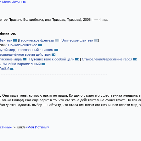
я Меча Истины»
ятое Правило Волшебника, или Призрак; Призрак)
; 2008 г.
— 4 изд.
ификатор:
Фэнтези
(
Героическое фэнтези
|
Эпическое фэнтези
)
тики:
Приключенческое
ругой мир, не связанный с нашим
еопределённое время действия
пасение мира
|
Путешествие к особой цели
|
Становление/взросление героя
а:
Линейно-параллельный
Любой
. Она лишь тень, которую никто не видит. Когда-то самая могущественная женщина в
 Только Ричард Рал еще верит в то, что его жена действительно существует. Но так
ал должен сделать выбор — найти ту, что стала смыслом его жизни, или спасти мир, з
Истины»
> цикл
«Меч Истины»