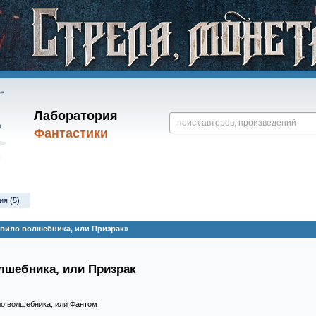
Лаборатория
Фантастики
ия (5)
авило волшебника, или Призрак»
лшебника, или Призрак
ло волшебника, или Фантом