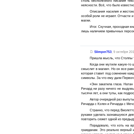
столь бесполезного писания тек
неясности. Всё, что было известн
Описания насилия и жестоко
особой роли не играют. Отчасти и
магии.
Итог. Скучная, проходная к
лишь наличием привычных персо
Slimper753
,
9 октября 201
Пришла мысль, что Столпы тв
Когда они мутили какую-то 
смыслит в магии». Но он все равн
которая ставит под сомнение кажд
символы. За что ему дали Первог
«Энн закатила глаза. Натан
Ричард ни разу ничего не выдумы
тысячи лет, а они тупы, как подро
Автор очередной раз выпуты
Ричарда с Кэлен и Ричарда с Мечо
Странно, что перед Виолетт
руками уделать зазнавшуюся девч
повторить сюжет одной из предыду
Порадовало, что хоть на в
гражданам. Это реально верный 