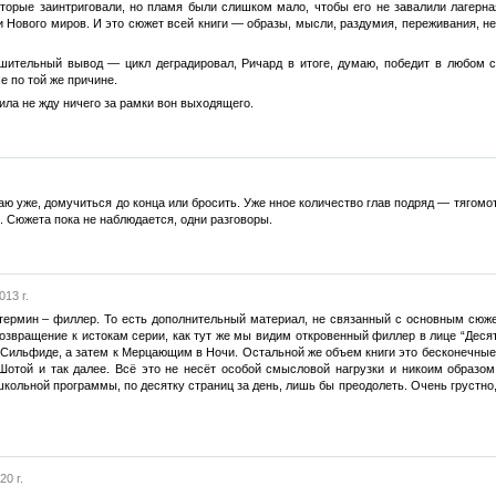
торые заинтриговали, но пламя были слишком мало, чтобы его не завалили лагерная
и Нового миров. И это сюжет всей книги — образы, мысли, раздумия, переживания, не
шительный вывод — цикл деградировал, Ричард в итоге, думаю, победит в любом с
е по той же причине.
ила не жду ничего за рамки вон выходящего.
аю уже, домучиться до конца или бросить. Уже нное количество глав подряд — тягомот
. Сюжета пока не наблюдается, одни разговоры.
013 г.
термин – филлер. То есть дополнительный материал, не связанный с основным сюжет
озвращение к истокам серии, как тут же мы видим откровенный филлер в лице “Десято
 Сильфиде, а затем к Мерцающим в Ночи. Остальной же объем книги это бесконечные
Шотой и так далее. Всё это не несёт особой смысловой нагрузки и никоим образом 
 школьной программы, по десятку страниц за день, лишь бы преодолеть. Очень грустно,
20 г.