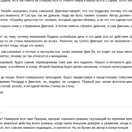
Ордену, но и заставить их отвернуться от Нового Мира и вернуться в Старый. Хотя, 
Теней» оказалась очень смешной. Джеганю говорят, что это подделка, потому что на
ого момента. И Сестры так же думали. Надо же быть такими тупыми. Автор должен б
гично. «Ошибку допустил тот человек, который сделал обложку, а не тот, кто сделал ко
тащить ножи у стражников Джеганя, а потом помочь сбежать девочке, и сам Джегань об
т на тему, почему верования Ордена полнейшая дичь и что даже все их действия пр
му-то не стала произносить их вслух. Конечно, на тупого Джеганя это не произвело
слух тогда, когда это нужно.
ь рассказывал о потных и мускулистых телах игроков Джа-Ла, он ходит на игры явно
нятно, почему он так относится к женщинам.
 корявый, будто самим переводчикам тоже уже все надоело. Нашел в интернете два
ории, а особенно в конце. Второй перевод будто делал школьник, столько пунктуацио
ал до конца. Книга совершенно проходная, будто предисловие к предстоящим событи
миями Ричарда и Джеганя, но, видимо, не суждено. Первый раз читаю фэнтези-цикл
читай: резня), и ни одной битвы стенка на стену.
ню
г.
к? Наверное все-таки Призрак, призрак хорошего романа, скучающий по прежним вре
о моралью действа всего романа, когда герои внушали доверие и уважение, когда в к
вот, вот совсем немного подождать, и начнется. Ну не Бунин же автор в конце концов.