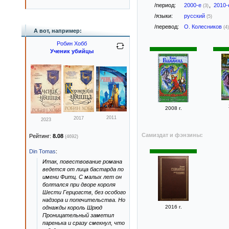
/период:
2000-е
,
2010
(3)
/языки:
русский
(5)
/перевод:
О. Колесников
(4)
А вот, например:
Робин Хобб
Ученик убийцы
2008 г.
2011
2017
2023
Самиздат и фэнзины:
Рейтинг:
8.08
(4692)
Din Tomas
:
Итак, повествование романа
ведется от лица бастарда по
имени Фитц. С малых лет он
болтался при дворе короля
Шести Герцогств, без особого
надзора и попечительства. Но
2016 г.
однажды король Шрюд
Проницательный заметил
паренька и сразу смекнул, что