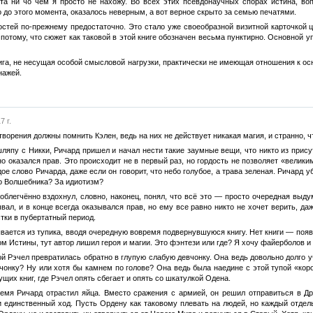
ста ни чо чем я просто не нахожу. Во всех этих псевдонаучных спорах истина, во
о до этого момента, оказалось неверным, а вот верное скрыто за семью печатями.
стей по-прежнему предостаточно. Это стало уже своеобразной визитной карточкой ц
 потому, что сюжет как таковой в этой книге обозначен весьма пунктирно. Основной у
нига, не несущая особой смысловой нагрузки, практически не имеющая отношения к о
нажей.
7 г.
орения должны помнить Кэлен, ведь на них не действует никакая магия, и странно, ч
шляпу с Никки, Ричард пришел и начал нести такие заумные вещи, что никто из прису
о оказался прав. Это происходит не в первый раз, но гордость не позволяет «велики
ое слово Ричарда, даже если он говорит, что небо голубое, а трава зеленая. Ричард у
о Волшебника? За идиотизм?
 облегчённо вздохнул, словно, наконец, понял, что всё это — просто очередная выду
вал, и в конце всегда оказывался прав, но ему все равно никто не хочет верить, д
стки в пубертатный период.
вается из тупика, вводя очередную вовремя подвернувшуюся книгу. Нет книги — появл
м Истины, тут автор лишил героя и магии. Это фэнтези или где? Я хочу файерболов и 
ой Рэчел превратилась обратно в глупую слабую девчонку. Она ведь довольно долго 
онку? Ну или хотя бы камнем по голове? Она ведь была наедине с этой тупой «коро
щих книг, где Рэчел опять сбегает и опять со шкатулкой Одена.
ремя Ричард отрастил яйца. Вместо сражения с армией, он решил отправиться в Д
и единственный ход. Пусть Ордену как таковому плевать на людей, но каждый отдел