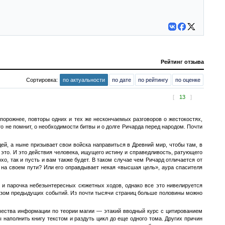
Рейтинг отзыва
Сортировка:
по актуальности
по дате
по рейтингу
по оценке
[
13
]
 порожнее, повторы одних и тех же нескончаемых разговоров о жестокостях,
о не помнит, о необходимости битвы и о долге Ричарда перед народом. Почти
ей, а ныне призывает свои войска направиться в Древний мир, чтобы там, в
о это. И это действия человека, ищущего истину и справедливость, ратующего
охо, так и пусть и вам также будет. В таком случае чем Ричард отличается от
 на своем пути? Или его оправдывает некая «высшая цель», аура спасителя
ь и парочка небезынтересных сюжетных ходов, однако все это нивелируется
казом предыдущих событий. Из почти тысячи страниц больше половины можно
ичества информации по теории магии — этакий вводный курс с цитированием
наполнить книгу текстом и раздуть цикл до еще одного тома. Других причин