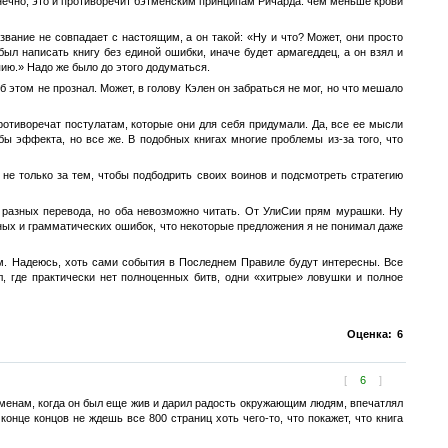
конечно, это и противоречит бэтменским принципам Ричарда: чем меньше крови
звание не совпадает с настоящим, а он такой: «Ну и что? Может, они просто
ыл написать книгу без единой ошибки, иначе будет армагеддец, а он взял и
пию.» Надо же было до этого додуматься.
 этом не прознал. Может, в голову Кэлен он забраться не мог, но что мешало
отиворечат постулатам, которые они для себя придумали. Да, все ее мысли
 бы эффекта, но все же. В подобных книгах многие проблемы из-за того, что
 не только за тем, чтобы подбодрить своих воинов и подсмотреть стратегию
 разных перевода, но оба невозможно читать. От УлиСии прям мурашки. Ну
нных и грамматических ошибок, что некоторые предложения я не понимал даже
ям. Надеюсь, хоть сами события в Последнем Правиле будут интересны. Все
, где практически нет полноценных битв, одни «хитрые» ловушки и полное
Оценка:
6
[
6
]
менам, когда он был еще жив и дарил радость окружающим людям, впечатлял
онце концов не ждешь все 800 страниц хоть чего-то, что покажет, что книга