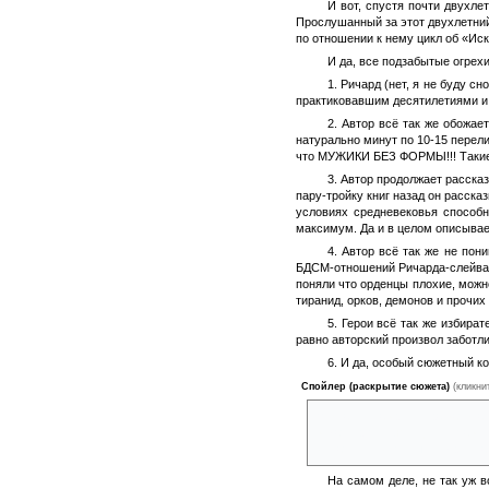
И вот, спустя почти двухле
Прослушанный за этот двухлетний
по отношении к нему цикл об «Иск
И да, все подзабытые огрехи
1. Ричард (нет, я не буду 
практиковавшим десятилетиями и с
2. Автор всё так же обожае
натурально минут по 10-15 перелив
что МУЖИКИ БЕЗ ФОРМЫ!!! Такие в
3. Автор продолжает рассказ
пару-тройку книг назад он расска
условиях средневековья способ
максимум. Да и в целом описывае
4. Автор всё так же не пон
БДСМ-отношений Ричарда-слейва и
поняли что орденцы плохие, можн
тиранид, орков, демонов и прочи
5. Герои всё так же избира
равно авторский произвол заботл
6. И да, особый сюжетный к
Спойлер (раскрытие сюжета)
(кликни
это как Ричард, всегда ратова
резать детей, женщин и стари
Искателем Истины, но здесь ав
На самом деле, не так уж в