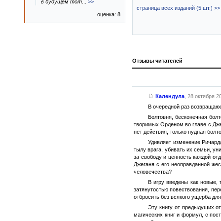
в будущем тот
...
>>
страница всех изданий (5 шт.) >>
оценка: 8
Отзывы читателей
Календула
,
28 октября 20
В очередной раз возвращаюс
Болтовня, бесконечная болт
творимых Орденом во главе с Джег
нет действия, только нудная болто
Удивляет изменение Ричарда
тылу врага, убивать их семьи, ун
за свободу и ценность каждой отд
Джеганя с его неоправданной же
человечества?
В игру введены как новые, 
затянутостью повествования, пер
отбросить без всякого ущерба для
Эту книгу от предыдущих о
магических книг и формул, с пос