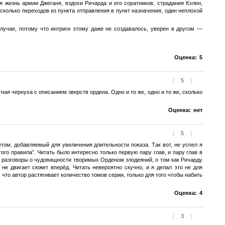
 жизнь армии Джеганя, вздохи Ричарда и его соратников, страдания Кэлен,
сколько переходов из пункта отправления в пункт назначения, один неплохой
лучае, потому что интриги этому даже не создавалось, уверен в другом —
Оценка:
5
[
5
]
ная чернуха с описанием зверств ордена. Одно и то же, одно и то же, сколько
Оценка:
нет
[
5
]
ом, добавляемый для увеличения длительности показа. Так вот, не успел я
го правила”. Читать было интересно только первую пару глав, и пару глав в
 разговоры о чудовищности творимых Орденом злодеяний, о том как Ричарду
не двигает сюжет вперёд. Читать невероятно скучно, и я делал это не для
 что автор растягивает количество томов серии, только для того чтобы набить
Оценка:
4
[
3
]