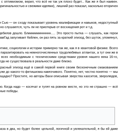
с оптимизмом, верил, что всё не так уж плохо будет... Как же я был наивен.
оригинальностью и свежими идеями), лишний раз показал, насколько вторичен
арти Сью — он сходу показывает уровень квалификации и навыков, недоступный
но слушаются, чуть ли не приоткрыв от восхищения рот и т.д.
дебилов дошло. Блииииииинннннн..... Это просто пытка — слушать, как герои
авГад запугивает Кейлен, он раз пять за краткий эпизод, без шуток, упомянул,
итике, социологии и истории примерно так же, как я в квантовой физике. Всего
то паразитировать на немногочисленных трудолюбивых атлантах, а тут они же в
 всех необходимым с техническими средствами уровня нашего века 16-го,
да не существовала в реальности даже близко.
рекрасный эпизод ещё в самой первой книге своим бесконечным смакованием
уже до какого-то фетишизма навязчивого. Понятно, нет, честно понятно — мы
пощадно? Простите, но авторы Вахи описывая зверства хаоситов, зверолюдов,
но. Когда надо — косячат и тупят на ровном месте, но это не страшно — всё
ьные победы.
казывает своим войскам, по факту, начать грабить, убивать, насиловать и
ым ни был Ричард, но он всегда был непоколебимо принципиальным
аза в два, но будет более цельной, логичной и увлекательной, я бы ей даже