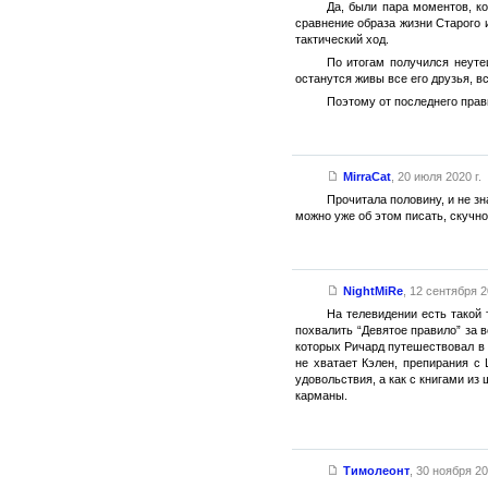
Да, были пара моментов, ко
сравнение образа жизни Старого 
тактический ход.
По итогам получился неуте
останутся живы все его друзья, вс
Поэтому от последнего прав
MirraCat
,
20 июля 2020 г.
Прочитала половину, и не зн
можно уже об этом писать, скучно
NightMiRe
,
12 сентября 2
На телевидении есть такой 
похвалить “Девятое правило” за в
которых Ричард путешествовал в
не хватает Кэлен, препирания с 
удовольствия, а как с книгами из
карманы.
Тимолеонт
,
30 ноября 20