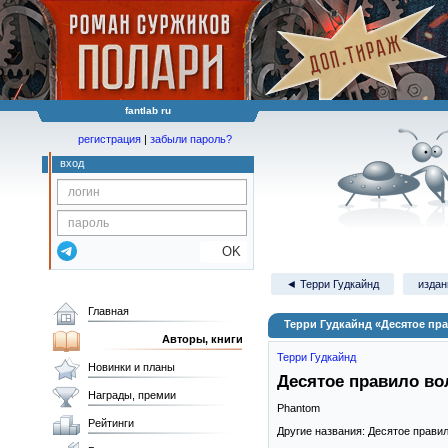
fantlab ru
регистрация
|
забыли пароль?
вход
OK
◄ Терри Гудкайнд
издан
Главная
Терри Гудкайнд «Десятое пр
Авторы, книги
Терри Гудкайнд
Новинки и планы
Десятое правило во
Награды, премии
Phantom
Рейтинги
Другие названия: Десятое прави