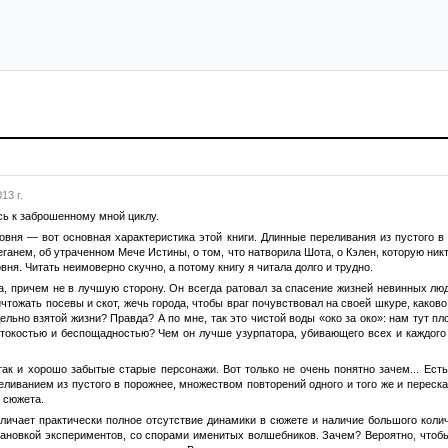
13 г.
ь к заброшенному мной циклу.
овня — вот основная характеристика этой книги. Длинные переливания из пустого в
анем, об утраченном Мече Истины, о том, что натворила Шота, о Кэлен, которую никт
вня. Читать неимоверно скучно, а потому книгу я читала долго и трудно.
, причем не в лучшую сторону. Он всегда ратовал за спасение жизней невинных люд
ичтожать посевы и скот, жечь города, чтобы враг почувствовал на своей шкуре, каков
ельно взятой жизни? Правда? А по мне, так это чистой воды «око за око»: нам тут пл
стокостью и беспощадностью? Чем он лучше узурпатора, убивающего всех и каждого
так и хорошо забытые старые персонажи. Вот только не очень понятно зачем... Ест
еливанием из пустого в порожнее, множеством повторений одного и того же и перес
 сюжета.
тличает практически полное отсутствие динамики в сюжете и наличие большого кол
тановкой экспериментов, со спорами именитых волшебников. Зачем? Вероятно, чтобы 