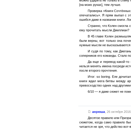
можно ударить не только в спину 
[на моих руках], тем лучше.
Проверка «Книги Сочтённых 
опечатались». Я прям выпал с эт
ошибся даже в названии книги. Ло
Странно, что Кэлен смогла с
ему прочитать мысли Джиллиан?
В 45 главе Кэлен размышляе
были верны, вот только она поче
нужные мысли не высказываются в
И судя по тому, как Джеган
соперников его команды. Стало по
Да еще и перевод какой-то
нельзя менять имена посреди ист
после второго прочтения.
Итог: so boring. Еле дочит
книги ждал мега битвы между ар
превосходство одних над другими (
6/10 — я даже сюжет не пом
анрюша
,
26 октября 2016 
Десятое правило или Призра
сюжетом, когда само правило был
читается не зря, что действо вот-