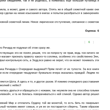
преки ожиданиям, так и не родилась, а появилась еще большая путаница и
икла, а может, даже и самого автора. Опять же в общей сюжетной канве они
пор сделан на некие изыскания в книгах и попытки разобраться в завихрениях
сновной сюжетной линии. Некое лирическое отступление, связанное с сюжетом
Оценка:
6
[
6
]
то Ричард не подумал об этом сразу же.
тствующих его не понял, решив, что он попросту не прав, ведь «он ничего не
м магам» признать правоту какого-то сопляка, особенно это свойственно Энн,
брал контрольную сеть, а Зедд все равно не верит, что он может понимать эти
мка Ричарда.» Очередная выдумка!!! Прям печёт от их тупости. За все книги
аже если очередная «выдумка» буквально вчера оказалась правдой. Людям по
яется Шота. А здесь и то, и другое разом. И помимо очередного расставания
молний с небес!!
училась драться и обращаться с ножами, так неужели она не способна голыми
левкой», и та не боялась поворачиваться к ней спиной. Однако автор решил
ревний Мир и отплатить Ордену той же монетой, то есть бить по «мирным»
ьный человек имеет семью, и уж ее он постарается сберечь. Таким образом