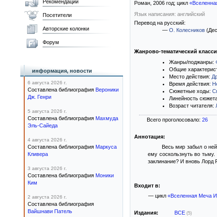
Рекомендации
Роман,
2006
год; цикл
«Вселенна
Язык написания: английский
Посетители
Перевод на русский:
Авторские колонки
—
О. Колесников
(Дес
Форум
Жанрово-тематический класс
Жанры/поджанры:
Общие характерис
информация, новости
Место действия:
Д
6 августа 2026 г.
Время действия:
Н
Составлена библиография
Вероники
Сюжетные ходы:
С
Дж. Генри
Линейность сюжет
Возраст читателя:
5 августа 2026 г.
Составлена библиография
Махмуда
Всего проголосовало:
26
Эль-Сайеда
Аннотация:
4 августа 2026 г.
Составлена библиография
Маркуса
Весь мир забыл о ней
Кливера
ему соскользнуть во тьму.
заклинание? И вновь Лорд Р
3 августа 2026 г.
Составлена библиография
Моники
Ким
Входит в:
— цикл
«Вселенная Меча 
2 августа 2026 г.
Составлена библиография
Вайшнави Патель
Издания:
ВСЕ
(5)