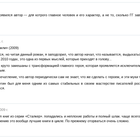
оявился автор — для котрого главное человек и его характер, а не то, сколько ГГ 
 г.
мли» (2009)
я, но читая данный роман, я заподозрил, что автор начал, что называется, выдыхать
010 годах, это одна из первых мыслей, которые приходят в голову...
руто замешаны с трансформацией главного героя, которая проявляется исключительн
лым.
ечатление, что автор периодически сам не знает, что же сделать с героем, и эти мук
гин был для меня одним из самых стабильных в своем мастерстве писателей рос
ся.
009 г.
л книг из серии «Сталкер». попадались и неплохие работы и полный шлак. чаще всего
нению это вообще лучшие книги в цикле. По прежнему оторваться очень сложно.