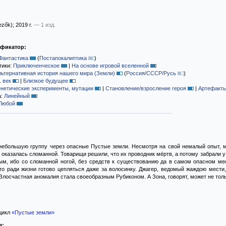
ezők)
; 2019 г.
— 1 изд.
ификатор:
Фантастика
(
Постапокалиптика
)
тики:
Приключенческое
|
На основе игровой вселенной
льтернативная история нашего мира (Земли)
(
Россия/СССР/Русь
)
1 век
|
Близкое будущее
енетические эксперименты, мутации
|
Становление/взросление героя
|
Артефакт
а:
Линейный
Любой
небольшую группу через опасные Пустые земли. Несмотря на свой немалый опыт, м
а оказалась сломанной. Товарищи решили, что их проводник мёртв, а потому забрали 
ым, ибо со сломанной ногой, без средств к существованию да в самом опасном ме
то ради жизни готово цепляться даже за волосинку. Джагер, ведомый жаждою мести,
Злосчастная аномалия стала своеобразным Рубиконом. А Зона, говорят, может не только
цикл
«Пустые земли»
а: