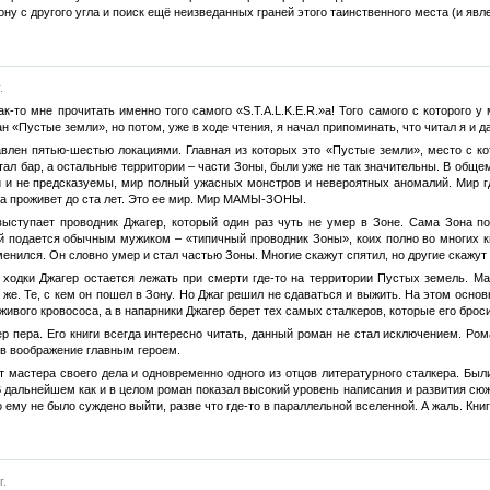
ону с другого угла и поиск ещё неизведанных граней этого таинственного места (и явл
.
как-то мне прочитать именно того самого «S.T.A.L.K.E.R.»а! Того самого с которого 
ан «Пустые земли», но потом, уже в ходе чтения, я начал припоминать, что читал я и 
тавлен пятью-шестью локациями. Главная из которых это «Пустые земли», место с ко
тал бар, а остальные территории – части Зоны, были уже не так значительны. В общ
й и не предсказуемы, мир полный ужасных монстров и невероятных аномалий. Мир гд
а проживет до ста лет. Это ее мир. Мир МАМЫ-ЗОНЫ.
м выступает проводник Джагер, который один раз чуть не умер в Зоне. Сама Зона п
й подается обычным мужиком – «типичный проводник Зоны», коих полно во многих кн
енился. Он словно умер и стал частью Зоны. Многие скажут спятил, но другие скажут 
 ходки Джагер остается лежать при смерти где-то на территории Пустых земель. Мал
же. Те, с кем он пошел в Зону. Но Джаг решил не сдаваться и выжить. На этом основ
 живого кровососа, а в напарники Джагер берет тех самых сталкеров, которые его брос
тер пера. Его книги всегда интересно читать, данный роман не стал исключением.
в воображение главным героем.
от мастера своего дела и одновременно одного из отцов литературного сталкера. Был
В дальнейшем как и в целом роман показал высокий уровень написания и развития сюже
ему не было суждено выйти, разве что где-то в параллельной вселенной. А жаль. Книг
г.