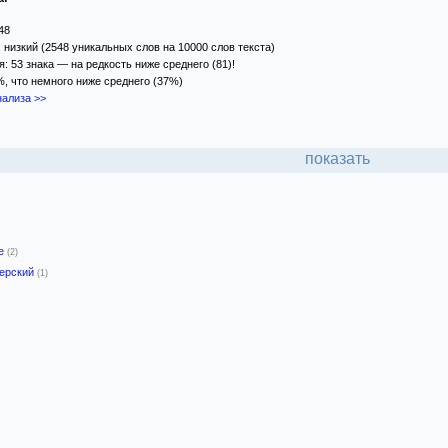
48
 низкий (2548 уникальных слов на 10000 слов текста)
 53 знака — на редкость ниже среднего (81)!
%, что немного ниже среднего (37%)
ализа >>
показать
-е
(2)
герский
(1)