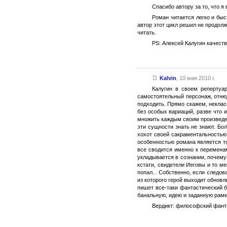
Спасибо автору за то, что я 
Роман читается легко и быс
автор этот цикл решил не продолж
читать.
PS: Алексей Калугин качест
Kalvin
,
10 мая 2010 г.
Калугин в своем репертуа
самостоятельный персонаж, отню
подходить. Прямо скажем, некласс
без особых вариаций, разве что 
множить каждым своим произведен
эти сущности знать не знают. Бо
хохот своей сакраментальностью
особенностью романа является то
все сводится именно к перемена
укладывается в сознании, почему
кстати, свидетели Иеговы и то ме
попал... Собственно, если следов
из которого герой выходит обновл
пишет все-таки фантастический б
банальную, идею и заданную рамк
Вердикт: философский фантас