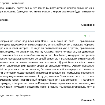
о время, ностальгия..
лон интриги, сразу видно, что могла бы получится не плохая серия, но увы,
ра, и экшена. Даже для тех, кто не знаком с миром сталкеров будет интересно
аявлять.
Оценка:
8
[
6
]
нсформация героя под влиянием Зоны. Зона сама по себе — практически
олне даже дружелюбная и милосердная, если к ней соответствующим образом
с и вызывает интерес. Но когда он повторяется в уже в третий, практически
ин, видимо, не слышал про бритву Оккама, иначе не стал бы, как думается,
 окажется больше, чем обычных мутантов. Тем более, что другие авторы про
ических бесед главного героя со своей совестью и вызывающих истерический
авторе, и не в самом лестном для него ключе. Другой бросающейся в глаза
можно только якорными цепями вроде бы сквозного сюжета. Однако, поскольку
. Ибо перемены столь мгновенны, бессмысленны и беспощадны, что никак не
 от этических мудрствований и намеков (совершенно нормальное поведение,
оспитующего лохов-новичков. А, ну да, конечно, Зона меняет всех, кто в нее
зменение героя, нравственный кризис, терзания и самокопания — и катарсис,
ратуре, а Калугин не тянет на Ремарка. Автор периодически вспоминает, что
ему так и не удается соединить свою, в общем-то, небезынтересную, хотя и
одит только под Калугина.
Оценка:
5