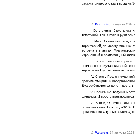
рассматриваю это как взгляд на З
Bouquin
,
3 августа 2016 г
I. Вступление. Захотелось 
тематикой. Так, я взял в руки ром
II. Мир. В книге мир предс
территорией, по моему мнению, с
встречать в книгах. Мир жестоки
израненный и беспомощный калек
III. Герои. Главным герое
несчастного случая главный геро
территории Пустых земель, он изм
IV. Сюжет. После неудачной
бросили умирать и обобрали свои 
Джагер берется за дело – достать
V. Написание. Калугин мас
финалом. И просто врезающимся 
VI. Вывод. Отличная книга 
половине книги. Поэтому «9/10». 
продолжение «Пустых земель», но 
Valteron
,
14 августа 2024 