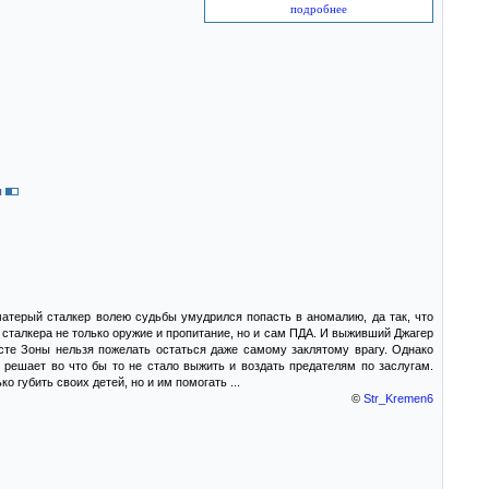
подробнее
ы
атерый сталкер волею судьбы умудрился попасть в аномалию, да так, что
у сталкера не только оружие и пропитание, но и сам ПДА. И выживший Джагер
сте Зоны нельзя пожелать остаться даже самому заклятому врагу. Однако
 решает во что бы то не стало выжить и воздать предателям по заслугам.
 губить своих детей, но и им помогать ...
©
Str_Kremen6