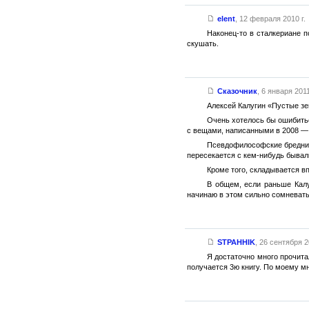
elent
,
12 февраля 2010 г.
Наконец-то в сталкериане п
скушать.
Сказочник
,
6 января 2011
Алексей Калугин «Пустые зе
Очень хотелось бы ошибитьс
с вещами, написанными в 2008 — 2
Псевдофилософские бредни к
пересекается с кем-нибудь быва
Кроме того, складывается вп
В общем, если раньше Калу
начинаю в этом сильно сомневать
STPAHHIK
,
26 сентября 2
Я достаточно много прочита
получается 3ю книгу. По моему м