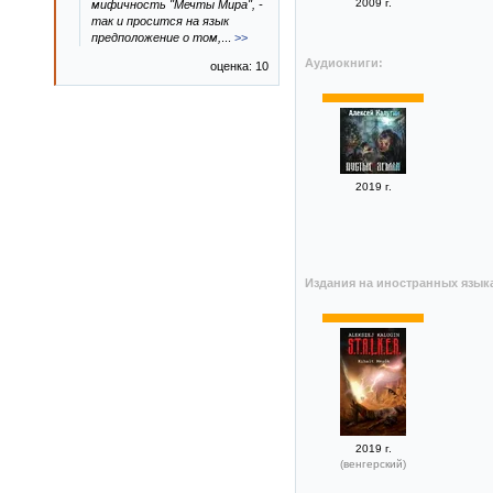
2009 г.
мифичность "Мечты Мира", -
так и просится на язык
предположение о том,
...
>>
Аудиокниги:
оценка: 10
2019 г.
Издания на иностранных язык
2019 г.
(венгерский)