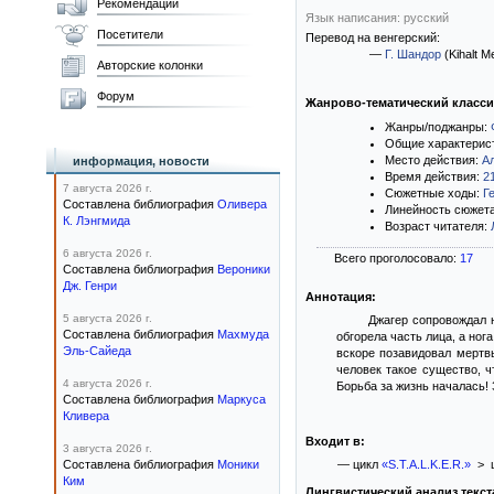
Рекомендации
Язык написания: русский
Посетители
Перевод на венгерский:
—
Г. Шандор
(Kihalt M
Авторские колонки
Форум
Жанрово-тематический класс
Жанры/поджанры:
Общие характерис
Место действия:
А
информация, новости
Время действия:
2
7 августа 2026 г.
Сюжетные ходы:
Г
Составлена библиография
Оливера
Линейность сюжет
К. Лэнгмида
Возраст читателя:
6 августа 2026 г.
Всего проголосовало:
17
Составлена библиография
Вероники
Дж. Генри
Аннотация:
5 августа 2026 г.
Джагер сопровождал 
Составлена библиография
Махмуда
обгорела часть лица, а ног
Эль-Сайеда
вскоре позавидовал мертв
человек такое существо, ч
4 августа 2026 г.
Борьба за жизнь началась! 
Составлена библиография
Маркуса
Кливера
Входит в:
3 августа 2026 г.
Составлена библиография
Моники
— цикл
«S.T.A.L.K.E.R.»
> 
Ким
Лингвистический анализ текст