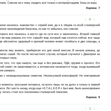
ения). Совсем ни к чему сводить всё только к интерпретациям Зоны из игры.
Оценка:
7
[
8
]
у меня началось знакомство с серией книг, да и в общем со всей сталкерской
данное произведение Калугина, но как-то забылось оно совсем.
торого все началось и место где по сути все и закончилось. Второй главной
ем же мир романа это «тот самый» мир, который нам хочется сейчас все чаще
е абсолютно здоровый и крепкий человек может погибнуть в две секунды, а
омогла ему выжить, приберегая его для некой миссии. В начале романа, до
игах серий. Но после несчастного случая, который случился с Джагером на
открыл глаза.
о того, что при смерти, так еще и без рюкзака, ПДА, оружия и прочего. Его
ной сюжет не заканчивается, а интересное начинается тогда, когда выживший
или умирать.
 Роман с непредсказуемым сюжетом. Неописуемой атмосферой. Не повторимым
и моменты затухания интереса, но всего лишь не на долго и только в первой
та. Лет шесть назад, когда еще «S.T.A.L.K.E.R.» был жив, было анонсировано
у читать стоит все поклонника сталкерской тематики.
Оценка:
9
[
2
]