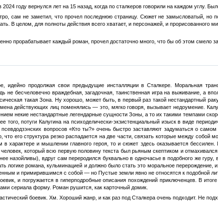
в 2024 году вернулся лет на 15 назад, когда по сталкеров говорили на каждом углу. Был
тро, сам не заметил, что прочел последнюю страницу. Сюжет не замысловатый, но по
ать. В целом, для полноты действия всего хватает, и персонажей, и прорисованного ми
венно прорабатывает каждый роман, прочел достаточно много, что бы об этом смело з
ре, идейно продолжая свои предыдущие инсталляции в Сталкере. Моральная тра
дь не бесчеловечно враждебная, загадочная, таинственная игра на выживание, а вп
ическая такая Зона. Ну хорошо, может быть, в первый раз такой нестандартный ракур
имена действующих лиц поменялись — это, мягко говоря, вызывает недоумение. Калуг
ием некие нестандартные легендарные сущности Зоны, а то их такими темпами скоро
лее того, потуги Калугина на психоделически-экзистенциальный изыск в виде период
 псевдодзэнских вопросов «Кто ты?» очень быстро заставляют задуматься о самом 
, что его структура резко распадается на две части, связать которые между собой 
м в характере и мышлении главного героя, то и сюжет здесь оказывается бессилен
 человек, который всю первую половину текста был рьяным скептиком и отмахивался
нее назойливы), вдруг сам переродился буквально в одночасье в подобного же гуру, в
ать логике романа, кульминацией и должно было стать это моральное перерождение, и
енным и примирившимся с собой — но Пустые земли явно не относятся к подобной лите
оевик, и погружается в гиперподробные описания похождений приключенцев. В итоге 
ами сериала форму. Роман рушится, как карточный домик.
тический боевик. Хм. Хороший жанр, и как раз под Сталкера очень подходит. Не подх