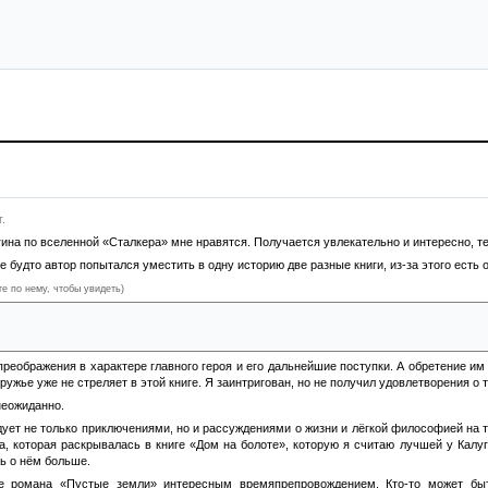
.
ина по вселенной «Сталкера» мне нравятся. Получается увлекательно и интересно, т
е будто автор попытался уместить в одну историю две разные книги, из-за этого есть
те по нему, чтобы увидеть)
ение того, как Джагер будет спасаться и бороться за свою жизнь — это интересно, н
 что предали Джагера, но сам он неожиданно совершает другие поступки и демонстриру
преображения в характере главного героя и его дальнейшие поступки. А обретение и
ружье уже не стреляет в этой книге. Я заинтригован, но не получил удовлетворения о 
неожиданно.
ует не только приключениями, но и рассуждениями о жизни и лёгкой философией на т
а, которая раскрывалась в книге «Дом на болоте», которую я считаю лучшей у Калу
ть о нём больше.
е романа «Пустые земли» интересным времяпрепровождением. Кто-то может бы