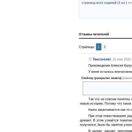
страница всех изданий (3 шт.) >>
Отзывы читателей
Страницы:
1
2
Текстоплёт
,
16 мая 2026 г
Произведения Алексея Калуг
У меня осталось впечатлени
Спойлер (раскрытие сюжета)
(кликни
Сначала настраиваешься на чт
отношений с теми сталкерами,
Так что не совсем понятны 
новую историю. Потому что такое 
Книга заканчивается как-то 
При этом повествование рад
думают. В этом узнаётся тематик
получился, было бы занятно узна
В целом, нахожу прочтени