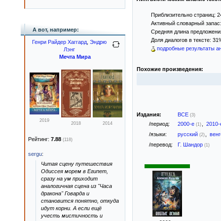
Приблизительно страниц: 2
Активный словарный запас:
А вот, например:
Средняя длина предложения:
Доля диалогов в тексте: 31
Генри Райдер Хаггард
,
Эндрю
подробные результаты ан
Лэнг
Мечта Мира
Похожие произведения:
Издания:
ВСЕ
(3)
2019
/период:
2000-е
,
2010
2018
2014
(1)
/языки:
русский
,
вен
(2)
Рейтинг:
7.88
(118)
/перевод:
Г. Шандор
(1)
sergu
:
Читая сцену путешествия
Одиссея морем в Египет,
сразу на ум приходит
аналогичная сцена из "Часа
дракона" Говарда и
становится понятно, откуда
идут корни. А если ещё
учесть мистичность и