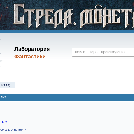
Лаборатория
Фантастики
ния (3)
мли»
E.R.»
качать отрывок >