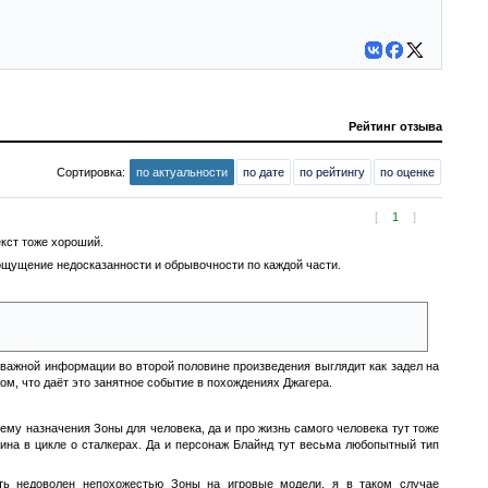
Рейтинг отзыва
Сортировка:
по актуальности
по дате
по рейтингу
по оценке
[
1
]
екст тоже хороший.
 ощущение недосказанности и обрывочности по каждой части.
о занимает не так много времени. Потом ожидаешь каких-то выяснений
ет, как будто познал мудрость и стал выше какой-то мелочной мести.
м важной информации во второй половине произведения выглядит как задел на
том, что даёт это занятное событие в похождениях Джагера.
ему назначения Зоны для человека, да и про жизнь самого человека тут тоже
гина в цикле о сталкерах. Да и персонаж Блайнд тут весьма любопытный тип
ть недоволен непохожестью Зоны на игровые модели, я в таком случае