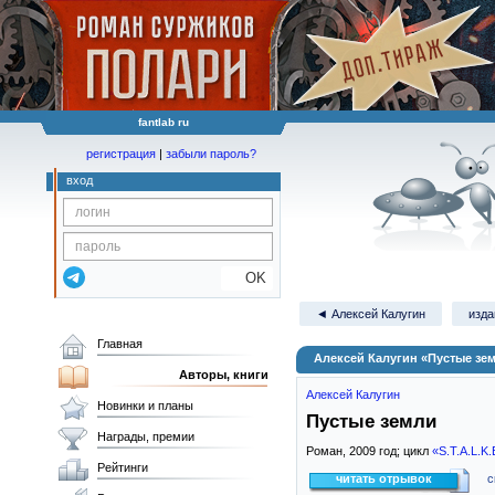
fantlab ru
регистрация
|
забыли пароль?
вход
OK
◄ Алексей Калугин
изда
Главная
Алексей Калугин «Пустые зе
Авторы, книги
Алексей Калугин
Новинки и планы
Пустые земли
Награды, премии
Роман,
2009
год; цикл
«S.T.A.L.K.
Рейтинги
читать отрывок
с