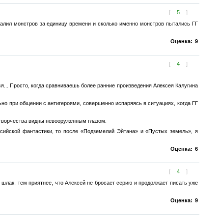
[
5
]
завалил монстров за единицу времени и сколько именно монстров пытались ГГ
Оценка:
9
[
4
]
ся... Просто, когда сравниваешь более ранние произведения Алексея Калугина
о при общении с антигероями, совершенно испаряясь в ситуациях, когда ГГ
и творчества видны невооруженным глазом.
сийской фантастики, то после «Подземелий Эйтана» и «Пустых земель», я
Оценка:
6
[
4
]
 шлак. тем приятнее, что Алексей не бросает серию и продолжает писать уже
Оценка:
9