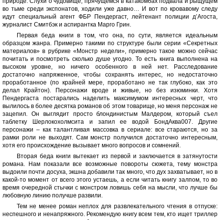
природе. Слухи о чудовище, прячущемся в катакомбах подвала и рыщущем
во тьме среди экспонатов, ходили уже давно… И вот по кровавому следу
идут специальный агент ФБР Пендергаст, лейтенант полиции д’Агоста,
журналист Смитбэк и аспирантка Марго Грин.
Первая беда книги в том, что она, по сути, является идеальным
образцом жанра. Примерно такими по структуре были серии «Секретных
материалов» в рубрике «Монстр недели», примерно такое можно сейчас
почитать и посмотреть сколько душе угодно. То есть книга выполнена на
высоком уровне, но ничего особенного в ней нет. Расследование
достаточно напряженное, чтобы сохранять интерес, но недостаточно
проработанное (по крайней мере, проработано не так глубоко, как это
делал Крайтон). Персонажи вроде и живые, но без изюминки. Хотя
Пендергаста постарались наделить максимумом интересных черт, что
вылилось в более десятка романов об этом товарище, но меня персонаж не
зацепил. Он выглядит просто блондинистым Малдером, который съел
таблетку Шерлокохолмсита и запил ее водой БондАква007. Другие
персонажи – как талантливая массовка в сериале: все стараются, но за
рамки роли не выходят. Сам монстр получился достаточно интересным,
хотя его происхождение вызывает много вопросов и сомнений.
Вторая беда книги вытекает из первой и заключается в затянутости
романа. Нам показали все возможные повороты сюжета, тему монстра
выдоили почти досуха, экшна добавили так много, что дух захватывает, но в
какой-то момент от всего этого устаешь, а если читать книгу залпом, то во
время очередной стычки с монстром ловишь себя на мысли, что лучше бы
любовную линию получше развили.
Тем не менее роман неплох для развлекательного чтения в отпуске:
неспешного и ненапряжного. Рекомендую книгу всем тем, кто ищет триллер