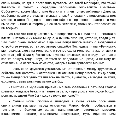
очень много, но тут я постоянно путалась, кто такой Мориарти, кто такой
Кавакита и только к середине запомнила журналиста Смитбека.
Собственно, кроме Марго, мне был симпатичен только лейтенант Дагоста,
особенно после его участия в спасательной операции в подземельях под
музеем, и агент Пендергаст, хотя его образ совершенно не раскрыт и мне
было очень мало информации об этом человеке, чтобы заинтересоваться
им всерьез.
Из того что мне действительно понравилось в «Реликте» — вставки о
племени котога и их божке Мбвуне, о их цивилизации, истории, традициях.
Это было очень любопытно. Еще мне понравилось читать о внутреннем
устройстве музея, вот за это автору спасибо) Последние главы «Реликта»,
где началась охота на монстра или точнее охота монстра на застрявших в
музее людей, были действительно увлекательными, вот в виду этих глав я
все же решусь когда-нибудь взяться за продолжение цикла) И не могу не
отметить еще несколько моментов, которые меня привлекли в книге:
- Возникшие дружеско-уважительные отношения между грубоватым
лейтенантом Дагостой и отстраненным агентом Пендергастом. Их диалоги,
то как Пендергаст умно ставил всех на место, а Дагоста, наблюдая за этим,
ехидничал, вызывали неизменно улыбку;
- Смитбек на музейном приеме был великолепен=) Жрать под столом
креветки, когда все бежали в панике из зала, и при угрозе, что рядом бродит
монстр, мощно))) Мне бы и кусок в горло не полез)))
- Самым моим любимым эпизодом в книге стало посещение
опечатанной выставки перед открытием Марго. Чтобы пробираться в
темноте, по безлюдным залам, наполненным тотемными масками,
скалящимися рожами, языческими статуэтками, мумифицированными