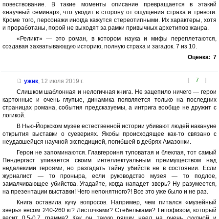
повествование. В такие моменты описание превращается в этакий
«научный семинар», что уводит в сторону от ощущения страха и тревоги.
Кроме того, персонажи иногда кажутся стереотипными. Их характеры, хотя
и проработаны, порой не выходят за рамки привычных архетипов жанра.
«Реликт» — это роман, в котором наука и мифы переплетаются,
создавая захватывающую историю, полную страха и загадок. 7 из 10.
Оценка:
7
[
7
]
ужик
,
12 июля 2019 г.
Слишком шаблонная и нелогичная книга. Не зацепило ничего — герои
картонные и очень глупые, динамика появляется только на последних
страницах романа, события предсказуемы, а интрига вообще не дружит с
логикой.
В Нью-Йоркском музее естественной истории убивают людей накануне
открытия выставки о суевериях. Якобы происходящее как-то связано с
неудавшейцся научной экспедицией, погибшей в дебрях Амазонки.
Герои не запоминаются. Главгероиня туповатая и блеклая, тот самый
Пендергаст упивается своим интеллектуальным преимуществом над
недалекими героями, но разгадать тайну убийств не в состоянии. Если
журналист — то проныра, если руководство музея — то подлое,
замалчивающее убийства. Угадайте, когда нападет зверь? Ну разумеется,
на презентации выставки! Чего непонятного?! Все это уже было и не раз.
Книга оставила кучу вопросов. Например, чем питался «музейный
зверь» весом 240-260 кг? Листочками? Стебельками? Гипофизом, который
весит 0,5-0,7 грамма? Как он такую ряшку наел на очень скудной и