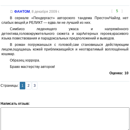
[
5
]
ФАНТОМ
,
8 декабря 2009 г.
В сериале «Пендергаст» авторского тандема Престон/Чайлд нет
слабых вещей,и РЕЛИКТ — едва ли не лучший из них.
Симбиоз леденящего ужаса и напряжённого
детектива,головокружительного сюжета и харАктерных героев,красивого
языка повествования и парадоксальных предположений и выводов.
В роман погружаешься с головой,сам становишься действующим
лицом,ощущаешь кожей приближающийся и неотвратимый воплощённый
кошмар.
Образец хоррора.
Браво мастерству авторов!
Оценка:
10
Страницы:
1
2
3
Написать отзыв: