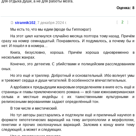
для отдыха души, а не для работы мозга.
Оценка:
8
[
2
]
strannik102
,
7 декабря 2024 г.
Мы есть то, что мы едим (вроде бы Гиппократ)
На этот цикл наткнулся случайно месяца полтора тому назад. Причём
сразу на номер семнадцатый. Понравилось. И подумалось, а почему бы и
нет. И пошёл я в номера…
Книга, безусловно, хороша. Причём хороша одновременно в
нескольких жанрах.
Конечно, это детектив. С убийствами и полицейским расследованием
оных.
Но это ещё и триллер. Добротный и основательный. Ибо волнует умы
и тревожит сердца и души читателей. В особенности впечатлительных.
А вдобавок к предыдущим жанровым определениям в книге есть ещё и
страницы и главы приключенческого романа — всё-таки южноамериканская
сельва и местные индейцы с их таинственными культурными и
религиозными верованиями задают определённый тон.
В том числе и мистический.
Но тут авторы расстарались и подтянули ещё и приличный научпоп в
формате гипотетических вариаций на тему антропологии и морфологии,
генетики и прочих околонаучных вариаций. Заложив к концу книги тему
следующей, а может и следующих.