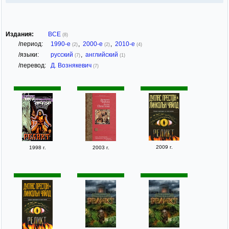
Издания:
ВСЕ
(8)
/период:
1990-е
,
2000-е
,
2010-е
(2)
(2)
(4)
/языки:
русский
,
английский
(7)
(1)
/перевод:
Д. Вознякевич
(7)
2009 г.
1998 г.
2003 г.