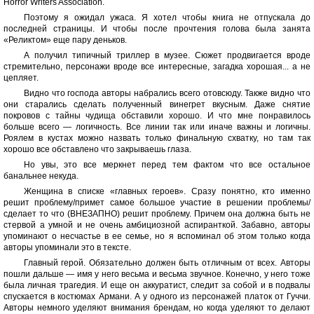
Horror Writers Association.
Поэтому я ожидал ужаса. Я хотел чтобы книга не отпускала до
последней страницы. И чтобы после прочтения голова была занята
«Реликтом» еще пару деньков.
А получил типичный триллер в музее. Сюжет продвигается вроде
стремительно, персонажи вроде все интересные, загадка хорошая... а не
цепляет.
Видно что господа авторы набрались всего отовсюду. Также видно что
они старались сделать полученный винегрет вкусным. Даже снятие
покровов с тайны чудища обставили хорошо. И что мне понравилось
больше всего — логичность. Все линии так или иначе важны и логичны.
Роялем в кустах можно назвать только финальную схватку, но там так
хорошо все обставлено что закрываешь глаза.
Но увы, это все меркнет перед тем фактом что все остальное
банальнее некуда.
Женщина в списке «главных героев». Сразу понятно, кто именно
решит проблему/примет самое большое участие в решении проблемы/
сделает то что (ВНЕЗАПНО) решит проблему. Причем она должна быть не
стервой а умной и не очень амбициозной аспиранткой. Забавно, авторы
упоминают о несчастье в ее семье, но я вспоминал об этом только когда
авторы упоминали это в тексте.
Главный герой. Обязательно должен быть отличным от всех. Авторы
пошли дальше — имя у него весьма и весьма звучное. Конечно, у него тоже
была личная трагедия. И еще он аккуратист, следит за собой и в подвалы
спускается в костюмах Армани. А у одного из персонажей платок от Гуччи.
Авторы немного уделяют внимания брендам, но когда уделяют то делают