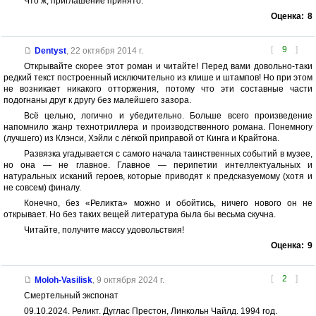
Что ж, приглашение принято.
Оценка:
8
[
9
]
Dentyst
,
22 октября 2014 г.
Открывайте скорее этот роман и читайте! Перед вами довольно-таки
редкий текст построенный исключительно из клише и штампов! Но при этом
не возникает никакого отторжения, потому что эти составные части
подогнаны друг к другу без малейшего зазора.
Всё цельно, логично и убедительно. Больше всего произведение
напомнило жанр технотриллера и производственного романа. Понемногу
(лучшего) из Клэнси, Хэйли с лёгкой приправой от Кинга и Крайтона.
Развязка угадывается с самого начала таинственных событий в музее,
но она — не главное. Главное — перипетии интеллектуальных и
натуральных исканий героев, которые приводят к предсказуемому (хотя и
не совсем) финалу.
Конечно, без «Реликта» можно и обойтись, ничего нового он не
открывает. Но без таких вещей литература была бы весьма скучна.
Читайте, получите массу удовольствия!
Оценка:
9
[
2
]
Moloh-Vasilisk
,
9 октября 2024 г.
Смертельный экспонат
09.10.2024. Реликт. Дуглас Престон, Линкольн Чайлд. 1994 год.