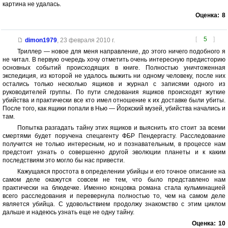
картина не удалась.
Оценка:
8
[
5
]
dimon1979
,
23 февраля 2010 г.
Триллер — новое для меня направление, до этого ничего подобного я
не читал. В первую очередь хочу отметить очень интересную предисторию
основных событий происходящих в книге. Полностью уничтоженная
экспедиция, из которой не удалось выжить ни одному человеку, после них
остались только несколько ящиков и журнал с записями одного из
руководителей группы. По пути следования ящиков происходят жуткие
убийства и практически все кто имел отношение к их доставке были убиты.
После того, как ящики попали в Нью — Йоркский музей, убийства начались и
там.
Попытка разгадать тайну этих ящиков и выяснить кто стоит за всеми
смертями будет поручена спецагенту ФБР Пендергасту. Расследование
получится не только интересным, но и познавательным, в процессе нам
предстоит узнать о совершенно другой эволюции планеты и к каким
последствиям это могло бы нас привести.
Кажущаяся простота в определении убийцы и его точное описание на
самом деле окажутся совсем не тем, что было представлено нам
практически на блюдечке. Именно концовка романа стала кульминацией
всего расследования и перевернула полностью то, чем на самом деле
является убийца. С удовольствием продолжу знакомство с этим циклом
дальше и надеюсь узнать еще не одну тайну.
Оценка:
10