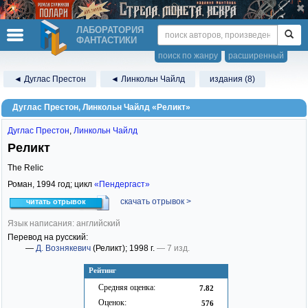
ЛАБОРАТОРИЯ
ФАНТАСТИКИ
поиск по жанру
расширенный
◄ Дуглас Престон
◄ Линкольн Чайлд
издания (8)
Дуглас Престон, Линкольн Чайлд «Реликт»
Дуглас Престон
,
Линкольн Чайлд
Реликт
The Relic
Роман,
1994
год; цикл
«Пендергаст»
скачать отрывок >
читать отрывок
Язык написания: английский
Перевод на русский:
—
Д. Вознякевич
(Реликт)
; 1998 г.
— 7 изд.
Рейтинг
Средняя оценка:
7.82
Оценок:
576