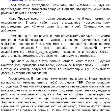
Неоднократно приходилось слышать, что «Реликт» — лучшее
произведение этого авторского тандема. Понятно, что пройти мимо этого
романа я не мог. Не прошел.
Итак. Прежде всего — роман совершенно не блещет какими то
откровениями. Вполне себе такое стандартное «остросюжетное»
произведение для убиения скуки (это не упрек). Стандартное, но
добротное.
Несмотря на то, что роман, по большому счету изобилует штампами
(плохой и глупый начальник — умные и хорошие подчиненные. Дурак
ФЫБРовец, запоровший все что можно — хороший ФБРовец пониже
званием, сделавший все хорошо, и спасший кучу
людей&демократию&мир_во_всем_мире), читается с интересом. Сюжет
достаточно занимателен, его развитие — динамично и интересно.
Страшного конечно в этом романе немного, мягко говоря. В жутком
монстре жути примерно столько же, сколько ее в черепашках — ниндзя.
Потому как монстр получился каким то ненастоящим. Ну не вызывает
доверия история его появления.
Герои романа. В принципе, тоже штамп на штампе. Элегантный (в
костюмах от Армани, ептить тебя) сотрудник ФБР. Умная молодая
сотрудница. Очень умный старый сотрудник на инвалидном кресле (скупая
мужская слеза скатилась от осознания того, какие мужественные дедуганы
работают в американских музеях). Так же в романе присутствует —
начинающий, голодный но при этом ужас какой честный журналист.
Хорошие полицейские, плохие полицейские, хороший мэр, ну и куча
сумашедших ученых ( и еще кое кого не упомянул). Вполне достаточный
комплект для создания романа. Но при этом, герои получились вполне