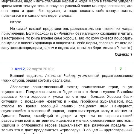
мертвяками, надо иметь стальные нервы! А когда Марго в темноте увидела
краем глаза темную тень и почуяла ужасный запах монстра, осознала, что
она одна и даже без оружия, и надо спасать собственную жизнь,
признаться я и сама очень перепугалась.
Итого:
Не самый плохой представитель развлекательного чтения из жанра
приключений. Если подходить к «Реликту» без излишних ожиданий и читать
в настроение, то книга вполне себе хороша. Так что кому хочется побродить
по музею в поисках чудовища и пощекотать себе нервы, спасаясь от него по
запутанным коридорам, залам и подвалам, то смело беритесь за «Реликт»:)
Оценка:
7
[
6
]
Ant12
,
22 марта 2010 г.
Бывший издатель Линкольн Чайлд, утомленный редактированием
чужих опусов, решил срубить бабла сам.
Абсолютно заштампованный сюжет, примитивные герои, а уж
«существо»... Получилась смесь « Годзиллы» и « Ночи в музее». В любом
рассказе Кинга хоррора и ужаса во сто крат больше. Хороши были
ситуации: с поеданием креветок и икры, геройским журналистом, под
столом во время всеобщей паники; спецагент ФБР Пендергаст,
спускающийся в зловонный подвал, надев шахтерскую каску и костюм от
Армани; Реликт, скребущий в двери и чуть ли не спрашивающий
разрешения войти; интриги полицейских и ученых; околонаучные гипотезы.
Ошибки и оплошности героев зашкаливают все разумные пределы —
только это и дает продолжаться «триллеру». В общем — крутосваренный