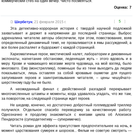
коммерческий стеб на один вечер. Чисто посмеяться.
Оценка:
7
[
5
]
Шербетун
,
21 февраля 2015 г.
Эта детективно-хоррорная история с твердой научной подложкой
захватывает и держит в напряжении до последней страницы. Выброс
адреналина читателю авторы обеспечили, при этом, повествование, взяв
определенный динамичный темп, не проваливается в ямы рассуждений, а
все более распаляет и будоражит с каждой страницей.
Харизматичные герои, мистический налет, лаборатории и диковинные
экспонаты, нагнетание обстановки, леденящая жуть – этого вдоволь и в
меру. Крови и чавкающего мозгами жертв чудовища, на мой взгляд, было
многовато. Ему (монстриллику), поменьше бы из тени выходить да людям
показываться, лишь оставляя за собой кровавые ошметки для пущего
запугивания героев и заинтриговывания читателя, – цены чешуйчато-
шерстяному гаду бы не было.
А неожиданный финал с двойственной разгадкой перекрывает
многочисленные штампы и моменты, когда удавалось угадать, что же там,
за поворотом, на следующей странице ждет героев.
Не шедевр, конечно, но достаточно добротный голливудский триллер
получился. Отдельное спасибо переводчику за качественную работу.
Однозначно я продолжу знакомиться с книгами цикла об Алоизисе
Пендергасте (супердетективу — суперимечко).
Читать роман для эффекта присутствия предпочтительнее на ночь, в
момент царствования сумерек и шорохов... Фильм не советую смотреть —