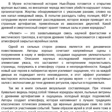
В Музее естественной истории Нью-Йорка готовится к открытию
крупная выставка, но внезапная череда жестоких убийств нарушает планы
организаторов. Жертвы обнаруживаются с ужасными ранами, словно на
них напал неведомый зверь. В попытке разгадать тайну, полиция, ФБР и
сотрудники музея начинают расследование, которое вскоре приводит их к
странным артефактам, привезённым из амазонских джунглей. Какой
древний и смертоносный секрет хранят темные залы и узкие коридоры?
«Реликт» — это захватывающая смесь научной фантастики и
мистического триллера, в котором древние тайны пересекаются с мрачной
атмосферой закрытых музейных залов.
Одной из сильных сторон романа является его динамичное
повествование. Авторы хорошо сочетают напряжённые сцены с
погружением в науку и мифологию, создавая ощущение увлекательного
приключения. Описания научных исследований переплетаются с
элементами ужаса, что заставляет с нетерпением перелистывать
страницы, погружаясь в атмосферу страха и неопределённости. Каждый
новый шаг героев в лабиринтах музея усиливает ощущение, что за каждой
дверью их поджидает нечто неизведанное, и этот эффект усиливает
мастерское использование деталей и антуража музея — от полутёмных
залов с экспонатами до тени древних ритуалов, скрытых в подземельях.
Так же в книги сильная визуальная составляющая. При чтении
буквально видишь перед собой тёмные коридоры музея, пыльные витрины
с древними артефактами и ощущаешь холодный воздух подземелий.
Авторы создают атмосферу, которая напоминает о лучших традициях
классических готических романов, где мрачные декорации сами по себе
становятся участниками событий. Таким образом музей в этой книге тоже в