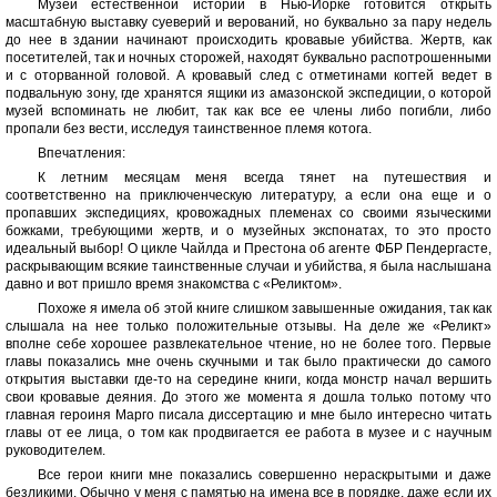
Музей естественной истории в Нью-Йорке готовится открыть
масштабную выставку суеверий и верований, но буквально за пару недель
до нее в здании начинают происходить кровавые убийства. Жертв, как
посетителей, так и ночных сторожей, находят буквально распотрошенными
и с оторванной головой. А кровавый след с отметинами когтей ведет в
подвальную зону, где хранятся ящики из амазонской экспедиции, о которой
музей вспоминать не любит, так как все ее члены либо погибли, либо
пропали без вести, исследуя таинственное племя котога.
Впечатления:
К летним месяцам меня всегда тянет на путешествия и
соответственно на приключенческую литературу, а если она еще и о
пропавших экспедициях, кровожадных племенах со своими языческими
божками, требующими жертв, и о музейных экспонатах, то это просто
идеальный выбор! О цикле Чайлда и Престона об агенте ФБР Пендергасте,
раскрывающим всякие таинственные случаи и убийства, я была наслышана
давно и вот пришло время знакомства с «Реликтом».
Похоже я имела об этой книге слишком завышенные ожидания, так как
слышала на нее только положительные отзывы. На деле же «Реликт»
вполне себе хорошее развлекательное чтение, но не более того. Первые
главы показались мне очень скучными и так было практически до самого
открытия выставки где-то на середине книги, когда монстр начал вершить
свои кровавые деяния. До этого же момента я дошла только потому что
главная героиня Марго писала диссертацию и мне было интересно читать
главы от ее лица, о том как продвигается ее работа в музее и с научным
руководителем.
Все герои книги мне показались совершенно нераскрытыми и даже
безликими. Обычно у меня с памятью на имена все в порядке, даже если их