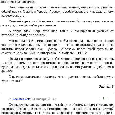
это слишком навязчиво.
Помощник главного героя. Бывший патрульный, который сразу найдет
общий язык с Главным Героем. Проявит особую смелость и воздастся ему
за смелость его.
Смелый журналист. Конечно в поисках славы. Готов льву в пасть голову
засунуть, главное чтобы увековечили.
А также злой шеф, страшная тайна и амбициозный ученый от
которого не ожидали проблем.
Можно подставить имена персонажей и скрипт для книги готов. Я знал
что читаю беллетристику, но господа — надо же стараться. Сюжетные
штампы использованы очень умело, но почему персонажей пустили на
самотек? Ведь за ними не интересно наблюдать СОВСЕМ.
Начало и середина затянуты. Ок, лишнего там ничего нет, но читать
тяжело. Потому что при знакомстве с персонажем сразу понятно что он
будет делать дальше. Можно ставки делать на его участие и действия в
финале.
С циклом знакомство продолжу, может дальше авторы набьют руку и
будет лучше?
Оценка:
6
[
7
]
Zee Beckett
,
31 января 2014 г.
Очень, очень напоминает по атмосфере и общему содержанию эпизод
18 третьего сезона «Секретных материалов» — «Teso Dos Bichos». В Музей
естественной истории Нью-Йорка попадает некая археологическая находка