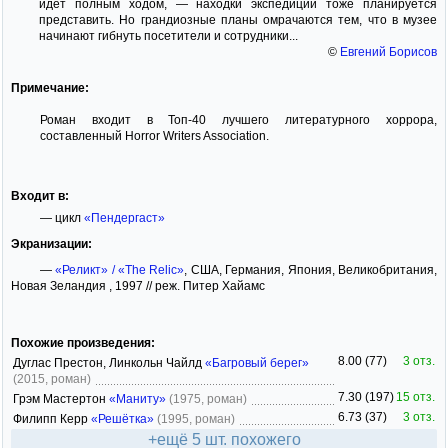
идет полным ходом, — находки экспедиции тоже планируется
представить. Но грандиозные планы омрачаются тем, что в музее
начинают гибнуть посетители и сотрудники...
©
Евгений Борисов
Примечание:
Роман входит в Топ-40 лучшего литературного хоррора,
составленный Horror Writers Association.
Входит в:
— цикл
«Пендергаст»
Экранизации:
—
«Реликт» / «The Relic»
, США, Германия, Япония, Великобритания,
Новая Зеландия , 1997 // реж. Питер Хайамс
Похожие произведения:
8.00 (77)
3 отз.
Дуглас Престон, Линкольн Чайлд
«Багровый берег»
(2015, роман)
7.30 (197)
15 отз.
Грэм Мастертон
«Маниту»
(1975, роман)
6.73 (37)
3 отз.
Филипп Керр
«Решётка»
(1995, роман)
+ещё 5 шт. похожего