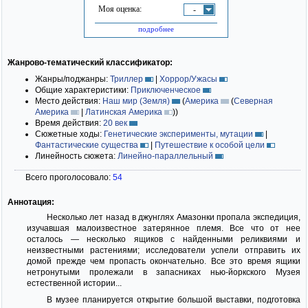
Моя оценка:
-
подробнее
Жанрово-тематический классификатор:
Жанры/поджанры:
Триллер
|
Хоррор/Ужасы
Общие характеристики:
Приключенческое
Место действия:
Наш мир (Земля)
(
Америка
(
Северная
Америка
|
Латинская Америка
)
)
Время действия:
20 век
Сюжетные ходы:
Генетические эксперименты, мутации
|
Фантастические существа
|
Путешествие к особой цели
Линейность сюжета:
Линейно-параллельный
Всего проголосовало:
54
Аннотация:
Несколько лет назад в джунглях Амазонки пропала экспедиция,
изучавшая малоизвестное затерянное племя. Все что от нее
осталось — несколько ящиков с найденными реликвиями и
неизвестными растениями; исследователи успели отправить их
домой прежде чем пропасть окончательно. Все это время ящики
нетронутыми пролежали в запасниках нью-йоркского Музея
естественной истории...
В музее планируется открытие большой выставки, подготовка