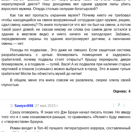
нерегулярной диете? Наш доходяжка мог одним ударом лапы убить
взрослого мужика. Откуда столько силушки богатырской?
Как так мог пропасть охранник музея? Почему никто не требовал
чтобы находящийся на смене вооруженный сотрудник сдал оружие, рацию,
сдал смену, наконец? По книге получается что вот он был на смене, а потом
такой ушел домой, не сказав никому ни слова (на самом деле остался в
здании в мертвом виде) и никто ничего не заподозрил. Забавно,
передвижение охраны по зданию контролируют датчики, а окончание
смены — нет.
Походы по подвалам... Это даже не смешно. Если защитная система
разрабатывалась с целью блокировать помещения и задержать
грабителей, почему подвалы стоят открыты? Крышу перекрыли, двери
блокировали, а в подвале — гуляй, Вася! А из подвалов при наличии старых
чертежей и планов («синьки») можно выбраться в город. Это ж какие тупые
грабители! Могли бы обчистить музей до нитки!
В общем, меня эта книга совсем не развлекла, скорее злила своей
глупостью.
Оценка:
4
[
7
]
Sawyer898
,
27 мая 2015 г.
Сразу оговорюсь. Я знаю что Дэн Браун начал писать позже. Но ввиду
того что я с ним ознакомился раньше, то сравнивать «Реликт» буду именно
с «творчеством» Брауна.
Роман входит в Топ-40 лучшего литературного хоррора, составленный