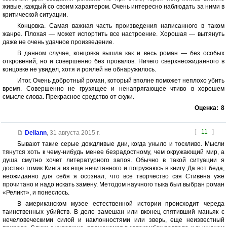
живые, каждый со своим характером. Очень интересно наблюдать за ними в
критической ситуации.
Концовка. Самая важная часть произведения написанного в таком
жанре. Плохая — может испортить все настроение. Хорошая — вытянуть
даже не очень удачное произведение.
В данном случае, концовка вышла как и весь роман — без особых
откровений, но и совершенно без провалов. Ничего сверхнеожиданного в
концовке не увидел, хотя и роялей не обнаружилось.
Итог. Очень добротный роман, который вполне поможет неплохо убить
время. Совершенно не грузящее и ненапрягающее чтиво в хорошем
смысле слова. Прекрасное средство от скуки.
Оценка:
8
[
11
]
Deliann
,
31 августа 2015 г.
Бывают такие серые дождливые дни, когда уныло и тоскливо. Мысли
тянутся хоть к чему-нибудь менее безрадостному, чем окружающий мир, а
душа смутно хочет литературного запоя. Обычно в такой ситуации я
достаю томик Кинга из еще нечитанного и погружаюсь в книгу. Да вот беда,
неожиданно для себя я осознал, что все творчество сэя Стивена уже
прочитано и надо искать замену. Методом научного тыка был выбран роман
«Реликт», и понеслось.
В американском музее естественной истории происходит череда
таинственных убийств. В деле замешан или вконец спятивший маньяк с
нечеловеческими силой и наклонностями или зверь, еще неизвестный