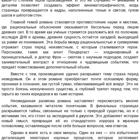
какой-то степени герой произведения. И это не случайно — внимание к
деталям позволяет создавать эффект кинематографичности, когда
страницы превращаются в кадры, наполненные тенью и светом, гулом
шагов и шёпотом стен.
Главной темой романа становится противостояние науки и мистики,
где рациональные объяснения оказываются бессильны перед лицом
древних сил. В то время как учёные стремятся разложить всё по полочкам,
исследуя ДНК и архивы, древняя сущность остаётся загадкой, выходящей
за рамки их понимания. Эта борьба между рациональностью и суевериями
отражает страх перед неизвестным, с которым сталкиваются герои.
Персонажи, такие как агент Пендергаст — хладнокровный и
проницательный, и доктор Фрок — скептик с научным подходом, создают
занимательный контраст в отношении к чудовищным событиям, что
придаёт повествованию дополнительный объем.
Вместе с тем, произведение удачно раскрывает тему страха перед
неведомым. Он в этом романе приобретает почти осязаемую форму,
проникая в сознание, как густой туман, обволакивающий всё вокруг. Это не
просто боязнь неизученного существа, а глубокий трепет перед тем, что
скрыто во тенях коридоров и во тьме истории.
Неожиданная развязка романа заставляет пересмотреть многие
события, казавшиеся читателю понятными. В финальных страницах
раскрываются тайны, связанные не только с природой существа, но и с
мотивами тех, кто стоял за экспедицией в джунгли. Это добавляет истории
новый смысл, превращая её из стандартного хоррора в мрачную
головоломку, оставляющую после себя больше вопросов, чем ответов.
Однако в книге есть и свои минусы. Один из них — это избыточная
детализация некоторых научных процессов, которые затягивают