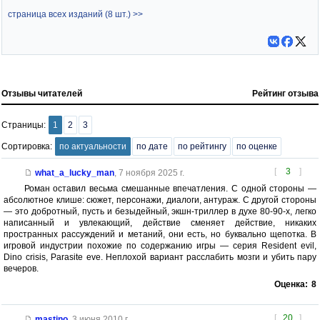
страница всех изданий (8 шт.) >>
Отзывы читателей
Рейтинг отзыва
Страницы:
1
2
3
Сортировка:
по актуальности
по дате
по рейтингу
по оценке
[
3
]
what_a_lucky_man
,
7 ноября 2025 г.
Роман оставил весьма смешанные впечатления. С одной стороны —
абсолютное клише: сюжет, персонажи, диалоги, антураж. С другой стороны
— это добротный, пусть и безыдейный, экшн-триллер в духе 80-90-х, легко
написанный и увлекающий, действие сменяет действие, никаких
пространных рассуждений и метаний, они есть, но буквально щепотка. В
игровой индустрии похожие по содержанию игры — серия Resident evil,
Dino crisis, Parasite eve. Неплохой вариант расслабить мозги и убить пару
вечеров.
Оценка:
8
[
20
]
mastino
,
3 июня 2010 г.