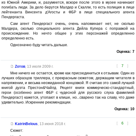
из Южной Америки, и, разумеется, вскоре после этого в музее начинают
погибать люди. За дело берутся Малдер и Скалли, то есть полиция в лице
лейтенанта Винсента д'Агосты и ФБР в лице специального агента
Пендергаста.
Сам агент Пендергаст очень, очень напоминает нет, не сколько
Малдера, сколько специального агента Дейла Купера с поправкой на
происхождение. Но нечто общее у этих персонажей определенно
определенно есть.
Однозначно буду читать дальше.
Оценка:
7
[
7
]
Zотов
,
13 июля 2009 г.
Мне ничего не остается, кроме как присоединиться к отзывам. Один из
лучших образцов триллера, с прекрасным сюжетом, держащим читателя в
напряжении, и весьма неожиданной концовкой. Я считаю это самой лучшей
книгой дуэта Престон&Чайлд. Рецепт книги коммерческо-стандартный,
герои (особенно агент ФБР с чудесной для русского слуха фамилией
Пендергаст) кажется, утопают в клише, но...сварено так на славу, что даже
удивительно. Искренние рекомендации.
Оценка:
10
[
6
]
KatrinBelous
,
13 июня 2018 г.
Сюжет: