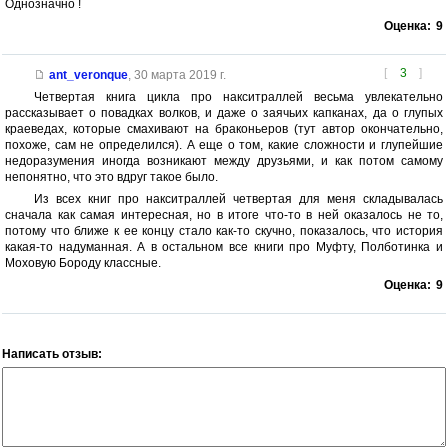
Однозначно !
Оценка:
9
[
3
]
ant_veronque
,
30 марта 2019 г.
Четвертая книга цикла про накситраллей весьма увлекательно
рассказывает о повадках волков, и даже о заячьих капканах, да о глупых
краеведах, которые смахивают на браконьеров (тут автор окончательно,
похоже, сам не определился). А еще о том, какие сложности и глупейшие
недоразумения иногда возникают между друзьями, и как потом самому
непонятно, что это вдруг такое было.
Из всех книг про накситраллей четвертая для меня складывалась
сначала как самая интересная, но в итоге что-то в ней оказалось не то,
потому что ближе к ее концу стало как-то скучно, показалось, что история
какая-то надуманная. А в остальном все книги про Муфту, Полботинка и
Моховую Бороду классные.
Оценка:
9
Написать отзыв: