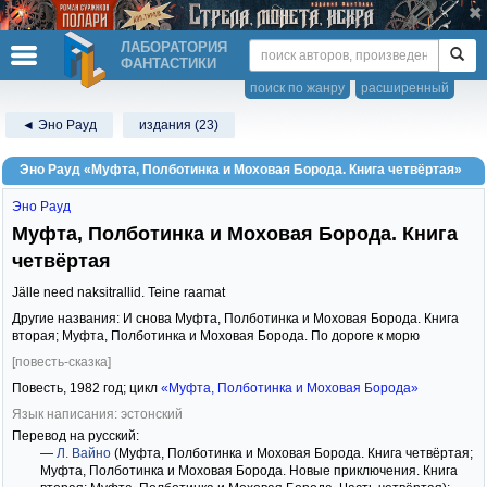
ЛАБОРАТОРИЯ
ФАНТАСТИКИ
поиск по жанру
расширенный
◄ Эно Рауд
издания (23)
Эно Рауд «Муфта, Полботинка и Моховая Борода. Книга четвёртая»
Эно Рауд
Муфта, Полботинка и Моховая Борода. Книга
четвёртая
Jälle need naksitrallid. Teine raamat
Другие названия: И снова Муфта, Полботинка и Моховая Борода. Книга
вторая; Муфта, Полботинка и Моховая Борода. По дороге к морю
[повесть-сказка]
Повесть,
1982
год; цикл
«Муфта, Полботинка и Моховая Борода»
Язык написания: эстонский
Перевод на русский:
—
Л. Вайно
(Муфта, Полботинка и Моховая Борода. Книга четвёртая;
Муфта, Полботинка и Моховая Борода. Новые приключения. Книга