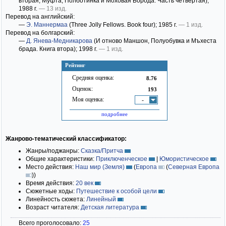
вторая; Муфта, Полботинка и Моховая Борода. Часть четвёртая)
;
1988 г.
— 13 изд.
Перевод на английский:
—
Э. Маннермаа
(Three Jolly Fellows. Book four)
; 1985 г.
— 1 изд.
Перевод на болгарский:
—
Д. Янева-Медникарова
(И отново Маншон, Полуобувка и Мъхеста
брадa. Книга втора)
; 1998 г.
— 1 изд.
Рейтинг
Средняя оценка:
8.76
Оценок:
193
Моя оценка:
-
подробнее
Жанрово-тематический классификатор:
Жанры/поджанры:
Сказка/Притча
Общие характеристики:
Приключенческое
|
Юмористическое
Место действия:
Наш мир (Земля)
(
Европа
(
Северная Европа
)
)
Время действия:
20 век
Сюжетные ходы:
Путешествие к особой цели
Линейность сюжета:
Линейный
Возраст читателя:
Детская литература
Всего проголосовало:
25