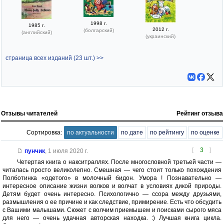
1998 г.
1985 г.
2012 г.
(болгарский)
(английский)
(украинский)
страница всех изданий (23 шт.) >>
Отзывы читателей
Рейтинг отзыва
Сортировка:
по актуальности
по дате
по рейтингу
по оценке
[
3
]
пунчик
,
1 июля 2020 г.
Четертая книга о накситраллях. После многословной третьей части —
читалась просто великолепно. Смешная — чего стоит только похождения
Полботинка «одетого» в молочный бидон. Умора ! Познавательно —
интересное описание жизни волков и волчат в условиях дикой природы.
Детям будет очень интересно. Психологично — ссора между друзьями,
размышления о ее причине и как следствие, примирение. Есть что обсудить
с Вашими малышами. Сюжет с волчим приемышем и поисками сырого мяса
для него — очень удачная авторская находка. :) Лучшая книга цикла.