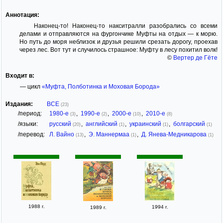
Аннотация:
Наконец-то! Наконец-то накситралли разобрались со всеми
делами и отправляются на фургончике Муфты на отдых — к морю.
Но путь до моря неблизок и друзья решили срезать дорогу, проехав
через лес. Вот тут и случилось страшное: Муфту в лесу похитил волк!
©
Вертер де Гёте
Входит в:
— цикл
«Муфта, Полботинка и Моховая Борода»
Издания:
ВСЕ
(23)
/период:
1980-е
,
1990-е
,
2000-е
,
2010-е
(3)
(2)
(10)
(8)
/языки:
русский
,
английский
,
украинский
,
болгарский
(20)
(1)
(1)
(1)
/перевод:
Л. Вайно
,
Э. Маннермаа
,
Д. Янева-Медникарова
(13)
(1)
(1)
1988 г.
1994 г.
1989 г.