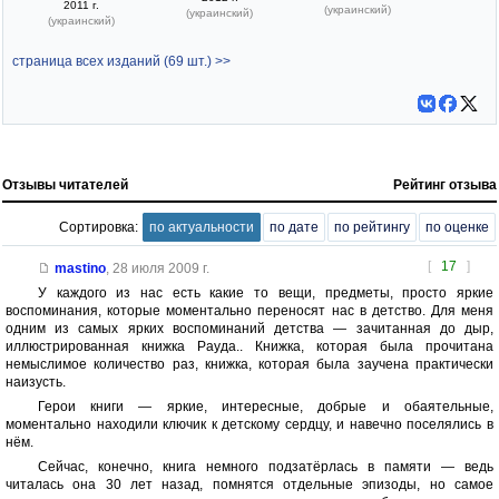
2011 г.
(украинский)
(украинский)
(украинский)
страница всех изданий (69 шт.) >>
Отзывы читателей
Рейтинг отзыва
Сортировка:
по актуальности
по дате
по рейтингу
по оценке
[
17
]
mastino
,
28 июля 2009 г.
У каждого из нас есть какие то вещи, предметы, просто яркие
воспоминания, которые моментально переносят нас в детство. Для меня
одним из самых ярких воспоминаний детства — зачитанная до дыр,
иллюстрированная книжка Рауда.. Книжка, которая была прочитана
немыслимое количество раз, книжка, которая была заучена практически
наизусть.
Герои книги — яркие, интересные, добрые и обаятельные,
моментально находили ключик к детскому сердцу, и навечно поселялись в
нём.
Сейчас, конечно, книга немного подзатёрлась в памяти — ведь
читалась она 30 лет назад, помнятся отдельные эпизоды, но самое