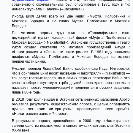
сравнению с окончательным, был опубликован в 1971 году в 4-х
номерах журнала «Täheke» («Звёздочка»).
Иногда цикл делят всего на две книги: «Муфта, Полботинка и
Моховая Борода» и «И снова Муфта, Полботинка и Моховая
Борода».
По мотивам первых двух книг на «Таллинфильме» снят
двухсерийный мультипликационный фильм «Муфта, Полботинка и
Моховая Борода» («Naksitrallid»). Эстонский государственный театр
кукол создал спектакли по мотивам произведений Рауда :
«Накситралли» и «Опять эти накситралли». В 1981 году появился
диафильм «Муфта, Полботинка и Моховая Борода» на основе
первой части цикла.
Русский перевод Льва (Лео) Вайно одобрил сам Рауд. Интересно,
что в оригинале цикл носит название «Накситралли» (Naksitrallid) —
так зовут главных героев, но в самых первых переводах Вайно это
слово вообще отсутствует (трёх друзей переводчик первоначально
называет просто «человечками») и появляется в русских изданиях
лишь в 80-е годы.
В 2018 году крупнейшая в Эстонии сеть книжных магазинов Apollo
объявила результаты общеэстонского опроса, с целью определить
лучшие эстонские литературные произведения всех времён.
«Накситралли» заняли 7-е место.
В результате опроса, проведённого в 2000 году, «Накситралли»
заняли одно из первых мест в списке лучших детских книг Эстонии
XX-го века.