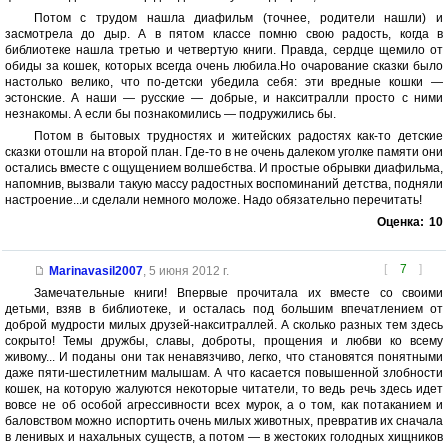
Потом с трудом нашла диафильм (точнее, родители нашли) и
засмотрела до дыр. А в пятом классе помню свою радость, когда в
библиотеке нашла третью и четвертую книги. Правда, сердце щемило от
обиды за кошек, которых всегда очень любила.Но очарование сказки было
настолько велико, что по-детски убедила себя: эти вредные кошки —
эстонские. А наши — русские — добрые, и накситралли просто с ними
незнакомы. А если бы познакомились — подружились бы.
Потом в бытовых трудностях и житейских радостях как-то детские
сказки отошли на второй план. Где-то в не очень далеком уголке памяти они
остались вместе с ощущением волшебства. И простые обрывки диафильма,
напомнив, вызвали такую массу радостных воспоминаний детства, подняли
настроение...и сделали немного моложе. Надо обязательно перечитать!
Оценка:
10
[
7
]
Marinavasil2007
,
5 июня 2012 г.
Замечательные книги! Впервые прочитала их вместе со своими
детьми, взяв в библиотеке, и осталась под большим впечатлением от
доброй мудрости милых друзей-накситраллей. А сколько разных тем здесь
сокрыто! Темы дружбы, славы, доброты, прощения и любви ко всему
живому... И поданы они так ненавязчиво, легко, что становятся понятными
даже пяти-шестилетним малышам. А что касается повышенной злобности
кошек, на которую жалуются некоторые читатели, то ведь речь здесь идет
вовсе не об особой агрессивности всех мурок, а о том, как потаканием и
баловством можно испортить очень милых животных, превратив их сначала
в ленивых и нахальных существ, а потом — в жестоких голодных хищников