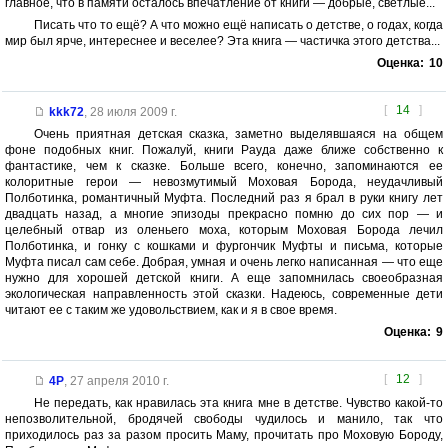
главное, что в памяти осталось впечатление от книги — добрые, светлые...
Писать что то ещё? А что можно ещё написать о детстве, о годах, когда
мир был ярче, интереснее и веселее? Эта книга — частичка этого детства...
Оценка:
10
[
14
]
kkk72
,
28 июля 2009 г.
Очень приятная детская сказка, заметно выделявшаяся на общем
фоне подобных книг. Пожалуй, книги Рауда даже ближе собственно к
фантастике, чем к сказке. Больше всего, конечно, запоминаются ее
колоритные герои — невозмутимый Моховая Борода, неудачливый
Полботинка, романтичный Муфта. Последний раз я брал в руки книгу лет
двадцать назад, а многие эпизоды прекрасно помню до сих пор — и
целебный отвар из оленьего моха, которым Моховая Борода лечил
Полботинка, и гонку с кошками и фургончик Муфты и письма, которые
Муфта писал сам себе. Добрая, умная и очень легко написанная — что еще
нужно для хорошей детской книги. А еще запомнилась своеобразная
экологическая направленность этой сказки. Надеюсь, современные дети
читают ее с таким же удовольствием, как и я в свое время.
Оценка:
9
[
12
]
4P
,
27 апреля 2010 г.
Не передать, как нравилась эта книга мне в детстве. Чувство какой-то
непозволительной, бродячей свободы чудилось и манило, так что
приходилось раз за разом просить Маму, прочитать про Моховую Бороду,