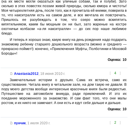
(на их месте могли оказаться как уличные собаки, так и голуби). Зато
сколько в этих повестях поэзии живой природы, сколько юмора и чистоты!
Моя четырехлетняя дочь, после того, как я прочитала ей книжки, поверила в
то, что накситралли есть на самом деле, и все мечтала их повстречать.
Пришлось ее разубеждать в том, что озеро можно вскипятить
кипятильником, каким бы мощным он ни был, зато жареные на костре
охотничьи колбаски «а-ля накситралли» — до сих пор наше любимое
блюдо.
И теперь я хорошо знаю, какую книгу на день рождения надо подарить
знакомому ребенку старшего дошкольного возраста (можно и среднего —
прекрасно поймет!): конечно, «Приключения Муфты, Полботинки и Моховой
Бороды«!
Оценка:
10
[
4
]
Anastasia2012
,
18 июня 2010 г.
Замечательные истории о друзьях. Сама их встреча, само их
существование. Читала книгу в читальном зале, на дом такую не давали. В
пору моего детства вообще интересные красочные книги были редкостью.
Путешествие на автомобиле вникуда, ради приключений. И это их
поедание мороженного за знакомство. И сам факт того, что они малы
ростом, и их никто не замечает. А они есть и едут себе дальше и дальше.
Оценка:
10
[
2
]
пунчик
,
1 июля 2020 г.