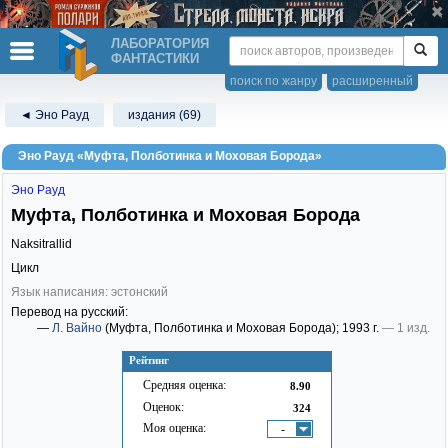
ЛАБОРАТОРИЯ
ФАНТАСТИКИ
поиск по жанру
расширенный
◄ Эно Рауд
издания (69)
Эно Рауд «Муфта, Полботинка и Моховая Борода»
Эно Рауд
Муфта, Полботинка и Моховая Борода
Naksitrallid
Цикл
Язык написания: эстонский
Перевод на русский:
—
Л. Вайно
(Муфта, Полботинка и Моховая Борода)
; 1993 г.
— 1 изд.
Рейтинг
Средняя оценка:
8.90
Оценок:
324
Моя оценка:
-