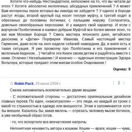
Хотите что-нибудь Нестандартное, непохожее на то, что вы читали до
этого ? Хотите абсолютно нелогичных, абсурдных приключений ? А может
Вам интересны герои которых вы никогда не забудете ? У одного в бороде
растут ягоды, второй круглый год носит теплую муфту, а третий ходит в
обрезаных до половины ботинках, с пальцами наружу. Согласитесь,
довольно своеобразные персонажи. И у каждого свой характер. И если с
ворчуном Полботинком и наивно-добрым Муфтой все более-менее ясно, то
как вам Моховая Борода ? Смесь мастера японского дзен, китайского
даосизма и «Детки» Порфирия Иванова. Самый настоящий мистер
Гармония, даже если на него надели собачий намордник. Да, в книге есть и
такая ситуация. Я уже промолчу про Полботинка и его приключения с
молочным бидоном... :) Читайте эти Книги своим детям и радуйтесь вместе с
ними. Отлично ! Незабываемо ! И конечно — чудесные иллюстрации Эдгара
Вольтера, которые придают этим книгам особое Очарование !
Оценка:
9
[
2
]
Robin Pack
,
29 июля 2009 г.
Сказка запомнилась исключительно двумя вещами:
- С положительной стороны — достаточно оригинальным дизайном
главных героев. По идее, «накситралли» — это люди, но каждый из троих с
какой-то странностью в одежде или внешности. Этим и запоминаются хотя
бы внешне. Казалось бы, какая мелочь — отрезать человеку мыски ботинок,
а уже необычный образ готов.
- то, что испортило все впечатление напрочь:
Непонятная ненависть автора к кошкам. Кошки — враги, кошки — чума,