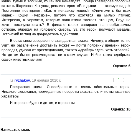
кошки тупые и злобные, кошек все ненавидят. Троица главгероев способна
затмить Шарикова. Кот упал, реплика героя: «Еле дышит — так ему и надо!»
Постоянно повторяют: «Как я ненавижу кошек!» «Уничтожить бы всех
кошек!» Кошки «мерзкие», потому что охотятся на милых птичек.
Интересно, а червякам, которых папа-птица таскает птенцам, Рауд не
хочет посочувствовать? В финале кошек запирают на необитаемом
острове, обрекая на голодную смерть. За это герои получают медаль.
Эстонский взгляд на добродетель в действии.
В остальном совершенно стандартная сказка. Ничему, в общем-то, не
учит, но развлечение доставить может — почти половину времени герои
проводят, удирая от преследования, так что «драйву» здесь хоть отбавляй.
Но детям бы не рекомендовал ни в коем случае. И без таких «добрых»
сказок животных мучают.
Оценка:
6
[
1
]
ryzhakov
,
19 ноября 2020 г.
Прекрасная книга. Своеобразные и очень обаятельные герои.
Никакого сюсюканья, неожиданные повороты сюжета, отлично выписанные
характеры.
Интересно будет и детям, и взрослым.
Оценка:
10
Написать отзыв: