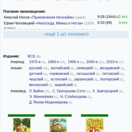
Похожие произведения:
9.09 (1644)
42 отз.
Николай Носов
«Приключения Незнайки»
(цикл)
8.53 (99)
3 отз.
Ефим Чеповецкий
«Непоседа, Мякиш и Нетак»
(1959,
роман)
+ещё 1 шт. похожего
Издания:
ВСЕ
(69)
/период:
1970-е
,
1980-е
,
1990-е
,
2000-е
,
2010-е
(8)
(15)
(6)
(23)
(17)
/языки:
русский
,
английский
,
немецкий
,
молдавский
,
(45)
(2)
(1)
(1)
датский
,
норвежский
,
латышский
,
литовский
,
(1)
(1)
(1)
(1)
чешский
,
эстонский
,
украинский
,
болгарский
,
(1)
(6)
(5)
(2)
венгерский
,
марийский
(1)
(1)
/перевод:
Л. Вайно
,
С. Григорьева-Сото
,
А. Завгородний
,
(25)
(1)
(4)
Э. Маннермаа
,
Н. Слабигудова
,
(1)
(1)
Д. Янева-Медникарова
(2)