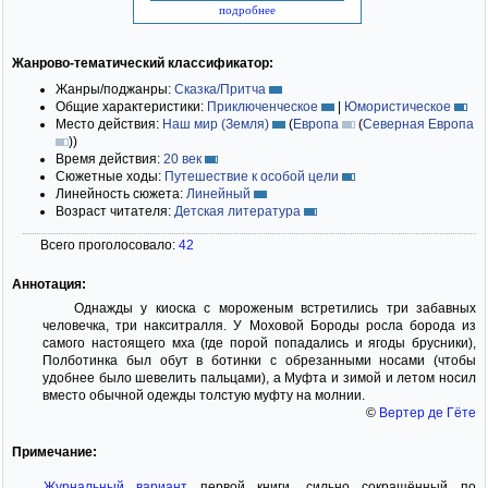
подробнее
Жанрово-тематический классификатор:
Жанры/поджанры:
Сказка/Притча
Общие характеристики:
Приключенческое
|
Юмористическое
Место действия:
Наш мир (Земля)
(
Европа
(
Северная Европа
)
)
Время действия:
20 век
Сюжетные ходы:
Путешествие к особой цели
Линейность сюжета:
Линейный
Возраст читателя:
Детская литература
Всего проголосовало:
42
Аннотация:
Однажды у киоска с мороженым встретились три забавных
человечка, три накситралля. У Моховой Бороды росла борода из
самого настоящего мха (где порой попадались и ягоды брусники),
Полботинка был обут в ботинки с обрезанными носами (чтобы
удобнее было шевелить пальцами), а Муфта и зимой и летом носил
вместо обычной одежды толстую муфту на молнии.
©
Вертер де Гёте
Примечание:
Журнальный вариант
первой книги, сильно сокращённый по