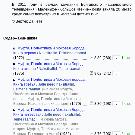
В 2011 году в рамках кампании Болгарского национального
телевидения «Маленькое» большое чтение» книга заняла 20 место
среди самых популярных в Болгарии детских книг.
© Вертер да Гёте
Содержание цикла:
Муфта, Полботинка и Моховая Борода.
Книга первая
/
Naksitrallid. Esimene raamat
(1972)
8.89 (280)
1 отз.
-
Муфта, Полботинка и Моховая Борода.
Книга вторая
/
Naksitrallid. Teine raamat
(1975)
9.02 (241)
-
Муфта, Полботинка и Моховая Борода.
Книга третья
/
Jälle need naksitrallid.
Esimene raamat
[= И снова Муфта,
Полботинка и Моховая Борода. Книга
первая; Муфта, Полботинка и Моховая
Борода. История с похищением]
(1979)
8.80 (198)
2 отз.
-
Муфта, Полботинка и Моховая Борода.
Книга четвёртая
/
Jälle need naksitrallid.
Teine raamat
[= И снова Муфта,
Полботинка и Моховая Борода. Книга
вторая; Муфта, Полботинка и Моховая
Борода. По дороге к морю]
(1982)
8.76 (193)
2 отз.
-