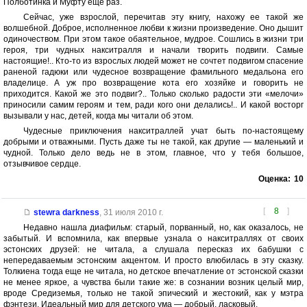
Полботинка и Муфту еще раз.
Сейчас, уже взрослой, перечитав эту книгу, нахожу ее такой же
волшебной. Доброе, исполненное любви к жизни произведение. Оно дышит
одиночеством. При этом такое обаятельное, мудрое. Сошлись в жизни три
героя, три чудных накситралля и начали творить подвиги. Самые
настоящие!.. Кто-то из взрослых людей может не сочтет подвигом спасение
раненой гадюки или чудесное возвращение фамильного медальона его
владелице. А уж про возвращение кота его хозяйке и говорить не
приходится. Какой же это подвиг?.. Только сколько радости эти «мелочи»
приносили самим героям и тем, ради кого они делались!.. И какой восторг
вызывали у нас, детей, когда мы читали об этом.
Чудесные приключения накситраллей учат быть по-настоящему
добрыми и отважными. Пусть даже ты не такой, как другие — маленький и
чудной. Только дело ведь не в этом, главное, что у тебя большое,
отзывчивое сердце.
Оценка:
10
[
8
]
stewra darkness
,
31 июля 2010 г.
Недавно нашла диафильм: старый, порванный, но, как оказалось, не
забытый. И вспомнила, как впервые узнала о накситраллях от своих
эстонских друзей: не читала, а слушала пересказ их бабушки с
непередаваемым эстонским акцентом. И просто влюбилась в эту сказку.
Толкиена тогда еще не читала, но детское впечатление от эстонской сказки
не менее яркое, а чувства были такие же: в сознании возник целый мир,
вроде Средиземья, только не такой эпический и жестокий, как у мэтра
фэнтези. Идеальный мир для детского ума — добрый, ласковый.