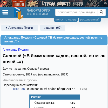
ЛАБОРАТОРИЯ
ФАНТАСТИКИ
поиск по жанру
расширенный
◄ Александр Пушкин
издания (69)
Александр Пушкин «Соловей ("В безмолвии садов, весной, во мгле
ночей...")»
Александр Пушкин
Соловей («В безмолвии садов, весной, во мгле
ночей...»)
Другие названия: Соловей и роза
Стихотворение,
1827
год (год написания: 1827)
Язык написания: русский
Перевод на вьетнамский:
—
Тхюи Тоан
(Con họa mi và nhánh hồng)
; 2017 г.
— 1 изд.
Рейтинг
Средняя оценка:
8.06
Оценок: