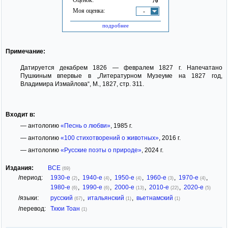
70
Моя оценка:
-
подробнее
Примечание:
Датируется декабрем 1826 — февралем 1827 г. Напечатано
Пушкиным впервые в „Литературном Музеуме на 1827 год,
Владимира Измайлова“, М., 1827, стр. 311.
Входит в:
— антологию
«Песнь о любви»
, 1985 г.
— антологию
«100 стихотворений о животных»
, 2016 г.
— антологию
«Русские поэты о природе»
, 2024 г.
Издания:
ВСЕ
(69)
/период:
1930-е
,
1940-е
,
1950-е
,
1960-е
,
1970-е
,
(2)
(4)
(4)
(3)
(4)
1980-е
,
1990-е
,
2000-е
,
2010-е
,
2020-е
(6)
(6)
(13)
(22)
(5)
/языки:
русский
,
итальянский
,
вьетнамский
(67)
(1)
(1)
/перевод:
Тхюи Тоан
(1)