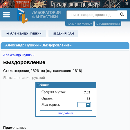
ЛАБОРАТОРИЯ
ФАНТАСТИКИ
поиск по жанру
расширенный
◄ Александр Пушкин
издания (35)
Александр Пушкин «Выздоровление»
Александр Пушкин
Выздоровление
Стихотворение,
1826
год (год написания: 1818)
Язык написания: русский
Рейтинг
Средняя оценка:
7.83
Оценок:
62
Моя оценка:
-
подробнее
Примечание: