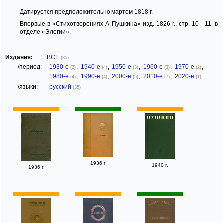
Датируется предположительно мартом 1818 г.
Впервые в «Стихотворениях А. Пушкина» изд. 1826 г., стр. 10—11, в
отделе «Элегии».
Издания:
ВСЕ
(35)
/период:
1930-е
,
1940-е
,
1950-е
,
1960-е
,
1970-е
,
(2)
(4)
(3)
(3)
(2)
1980-е
,
1990-е
,
2000-е
,
2010-е
,
2020-е
(4)
(4)
(5)
(7)
(1)
/языки:
русский
(35)
1936 г.
1940 г.
1936 г.