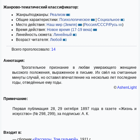
Жанрово-тематический классификатор:
Жанры/поджанры:
Реализм
Общие характеристики:
Психологическое
|
Социальное
Место действия:
Наш мир (Земля)
(
Россия/СССР/Русь
)
Время действия:
Новое время (17-19 века)
Линейность сюжета:
Линейный
Возраст читателя:
Любой
Всего проголосовало:
14
Аннотация:
Трогательное признание в любви умирающего женщине
высокого положения, выраженное в письме. Их свёл на считанные
минуты случай, но оставил впечатление на несколько лет последние
годы, отведённые ему годы.
©
AshenLight
Примечание:
Первая публикация 28, 29 октября 1897 года в газете «Жизнь и
искусство» (№ 298, 299), за подписью: А. К.
Входит в:
— сборник
«Рассказы. Том седьмой»
, 1911 г.