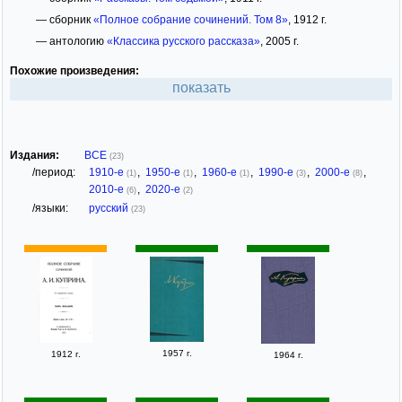
— сборник
«Полное собрание сочинений. Том 8»
, 1912 г.
— антологию
«Классика русского рассказа»
, 2005 г.
Похожие произведения:
показать
Издания:
ВСЕ
(23)
/период:
1910-е
,
1950-е
,
1960-е
,
1990-е
,
2000-е
,
(1)
(1)
(1)
(3)
(8)
2010-е
,
2020-е
(6)
(2)
/языки:
русский
(23)
1957 г.
1912 г.
1964 г.