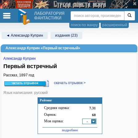
ЛАБОРАТОРИЯ
ФАНТАСТИКИ
поиск по жанру
расширенный
◄ Александр Куприн
издания (23)
Александр Куприн «Первый встречный»
Александр Куприн
Первый встречный
Рассказ,
1897
год
скачать отрывок >
читать отрывок
Язык написания: русский
Рейтинг
Средняя оценка:
7.31
Оценок:
60
Моя оценка:
-
подробнее