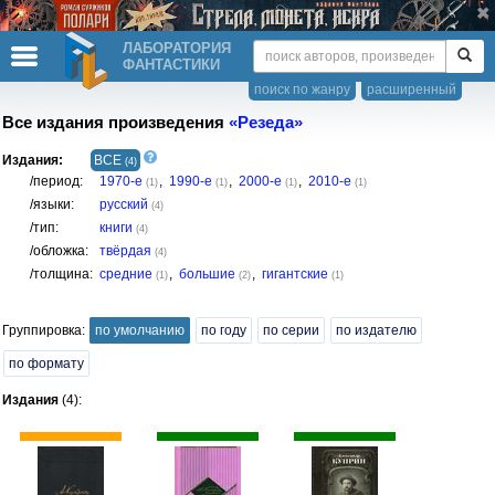
ЛАБОРАТОРИЯ
ФАНТАСТИКИ
поиск по жанру
расширенный
Все издания произведения
«Резеда»
Издания:
ВСЕ
(4)
/период:
1970-е
,
1990-е
,
2000-е
,
2010-е
(1)
(1)
(1)
(1)
/языки:
русский
(4)
/тип:
книги
(4)
/обложка:
твёрдая
(4)
/толщина:
средние
,
большие
,
гигантские
(1)
(2)
(1)
Группировка:
по умолчанию
по году
по серии
по издателю
по формату
Издания
(4):