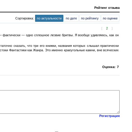
Рейтинг отзыва
Сортировка:
по актуальности
по дате
по рейтингу
по оценке
[
2
]
 — фактически — одно сплошное лезвие бритвы. Я вообще удивляюсь, как он
аточно сказать, что три его книжки, названия которых слышал практически
стоки Фантастики как Жанра. Это именно краеугольные камни, вне всяческих
Оценка:
7
Регистрация