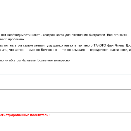
— нет необходимости искать «остренького» для оживления биографии. Вся его жизнь
го-то проблемах.
ак он, на этом самом лезвии, умудрился наваять так много ТАКОГО фантЧтива. Дост
знать, что автор — именно Беляев, но — точно слышал) — определяют, фактически, и
логии об этом Человеке. Более чем интересно
регистрированные посетители!