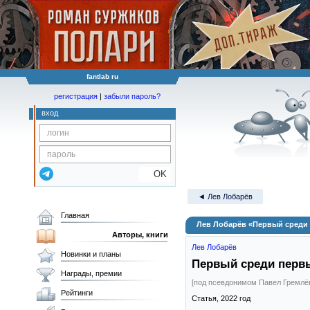
fantlab ru
регистрация
|
забыли пароль?
вход
OK
◄ Лев Лобарёв
Главная
Лев Лобарёв «Первый среди 
Авторы, книги
Лев Лобарёв
Новинки и планы
Первый среди первы
Награды, премии
[под псевдонимом Павел Гремлё
Рейтинги
Статья,
2022
год