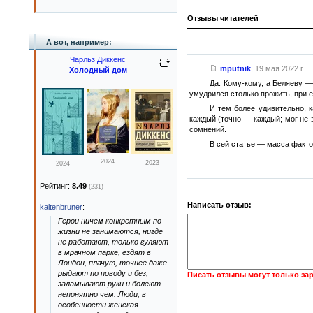
Отзывы читателей
А вот, например:
Чарльз Диккенс
mputnik
,
19 мая 2022 г.
Холодный дом
Да. Кому-кому, а Беляеву 
умудрился столько прожить, при е
И тем более удивительно, к
каждый (точно — каждый; мог не 
сомнений.
В сей статье — масса факто
2024
2023
2024
Рейтинг:
8.49
(231)
Написать отзыв:
kaltenbruner
:
Герои ничем конкретным по
жизни не занимаются, нигде
не работают, только гуляют
в мрачном парке, ездят в
Лондон, плачут, точнее даже
рыдают по поводу и без,
Писать отзывы могут только за
заламывают руки и болеют
непонятно чем. Люди, в
особенности женская