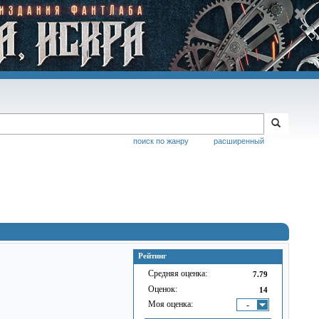
поиск по жанру
расширенный
Рейтинг
Средняя оценка:
7.79
Оценок:
14
Моя оценка:
-