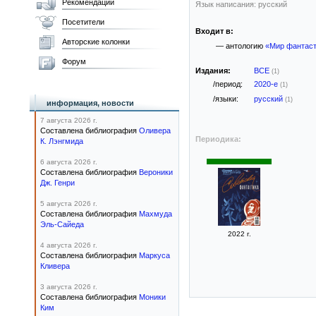
Рекомендации
Язык написания: русский
Посетители
Входит в:
Авторские колонки
— антологию
«Мир фантаст
Форум
Издания:
ВСЕ
(1)
/период:
2020-е
(1)
/языки:
русский
(1)
информация, новости
7 августа 2026 г.
Составлена библиография
Оливера
Периодика:
К. Лэнгмида
6 августа 2026 г.
Составлена библиография
Вероники
Дж. Генри
5 августа 2026 г.
Составлена библиография
Махмуда
Эль-Сайеда
2022 г.
4 августа 2026 г.
Составлена библиография
Маркуса
Кливера
3 августа 2026 г.
Составлена библиография
Моники
Ким