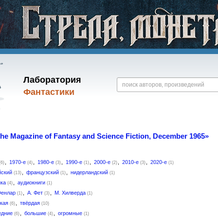
Лаборатория
Фантастики
he Magazine of Fantasy and Science Fiction, December 1965»
,
1970-е
,
1980-е
,
1990-е
,
2000-е
,
2010-е
,
2020-е
(6)
(4)
(3)
(1)
(2)
(3)
(1)
йский
,
французский
,
нидерландский
(13)
(1)
(1)
ика
,
аудиокниги
(4)
(1)
Фенлар
,
А. Фет
,
М. Хилверда
(1)
(3)
(1)
гкая
,
твёрдая
(6)
(10)
едние
,
большие
,
огромные
(6)
(4)
(1)