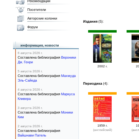
Рекомендации
Посетители
Авторские колонки
Издания
(5):
Форум
информация, новости
6 августа 2026 г.
Составлена библиография
Вероники
Дж. Генри
2002 г.
20
5 августа 2026 г.
Составлена библиография
Махмуда
Эль-Сайеда
Периодика
(4):
4 августа 2026 г.
Составлена библиография
Маркуса
Кливера
3 августа 2026 г.
Составлена библиография
Моники
Ким
1959 г.
19
2 августа 2026 г.
(английский)
(анг
Составлена библиография
Вайшнави Патель