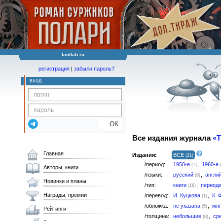
fantlab ru
регистрация
|
забыли пароль?
вход
OK
Все издания журнала
«T
Главная
Издания:
ВСЕ
(21)
/период:
1950-е
,
1960-е
(1)
Авторы, книги
/языки:
русский
,
англи
(6)
Новинки и планы
/тип:
книги
,
период
(16)
Награды, премии
/перевод:
И. Куцкова
,
К. 
(1)
/обложка:
не указана
,
мя
(5)
Рейтинги
/толщина:
небольшие
,
ср
(8)