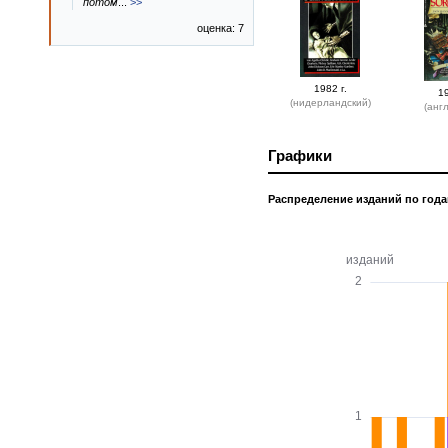
потом
...
>>
оценка: 7
1982 г.
19
(нидерландский)
(анг
Графики
Распределение изданий по год