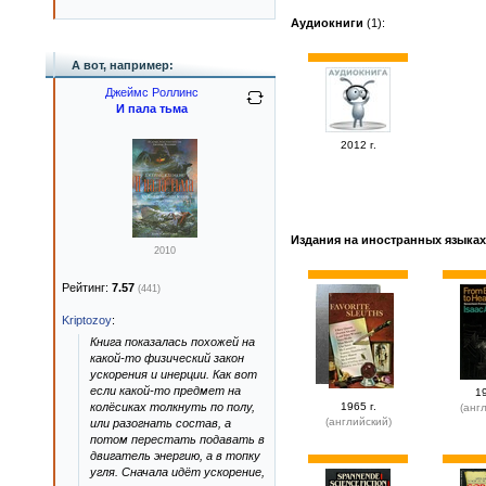
Аудиокниги
(1):
А вот, например:
Джеймс Роллинс
И пала тьма
2012 г.
Издания на иностранных языках
2010
Рейтинг:
7.57
(441)
Kriptozoy
:
Книга показалась похожей на
какой-то физический закон
ускорения и инерции. Как вот
если какой-то предмет на
19
колёсиках толкнуть по полу,
1965 г.
(анг
(английский)
или разогнать состав, а
потом перестать подавать в
двигатель энергию, а в топку
угля. Сначала идёт ускорение,