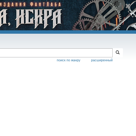
поиск по жанру
расширенный