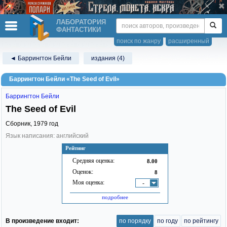
ЛАБОРАТОРИЯ
ФАНТАСТИКИ
поиск по жанру
расширенный
◄ Баррингтон Бейли
издания (4)
Баррингтон Бейли «The Seed of Evil»
Баррингтон Бейли
The Seed of Evil
Сборник,
1979
год
Язык написания: английский
Рейтинг
Средняя оценка:
8.00
Оценок:
8
Моя оценка:
-
подробнее
В произведение входит:
по порядку
по году
по рейтингу