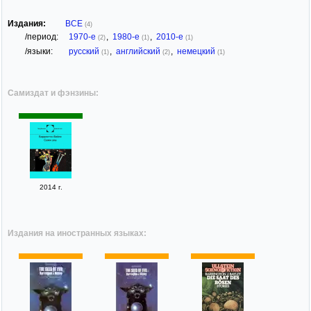
Издания:
ВСЕ
(4)
/период:
1970-е
,
1980-е
,
2010-е
(2)
(1)
(1)
/языки:
русский
,
английский
,
немецкий
(1)
(2)
(1)
Самиздат и фэнзины:
2014 г.
Издания на иностранных языках: