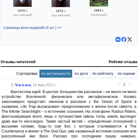
1984 г.
1979 г.
1979 г.
(немецкий)
(английский)
(английский)
страница всех изданий (4 шт.) >>
Отзывы читателей
Рейтинг отзыва
Сортировка:
по актуальности
по дате
по рейтингу
по оценке
[
2
]
V-a-s-u-a
,
10 мая 2021 г.
Фантастика идей. В центре большинства рассказов – ни много ни мало
устройство Вселенной, физическое или метафизическое. Космос
закономерно предстаёт океаном в рассказе с the Ocean of Space в
названии, Life Trap высказывает предположение о жизни после смерти, а
The Infinite Searchlight – о источнике сознания. На этом фоне Radius Riders,
фантазирующие всего лишь о путешествии сквозь толщ земли, выглядит
даже как-то несолидно. Также частый мотив – определение отношений с
высшими силами, будь-то сам Бог, с которым сталкиваются в The
Countenance и воюют в The God-Gun, уже названный источник сознания или
разозлённый маг Вазо. Рассказ про господнюю пушку, наверно,