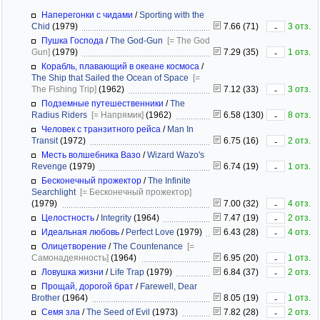
Наперегонки с чидами
/
Sporting with the
Chid
(1979)
7.66 (71)
3 отз.
-
Пушка Господа
/
The God-Gun
[= The God
Gun]
(1979)
7.29 (35)
1 отз.
-
Корабль, плавающий в океане космоса
/
The Ship that Sailed the Ocean of Space
[=
The Fishing Trip]
(1962)
7.12 (33)
3 отз.
-
Подземные путешественники
/
The
Radius Riders
[= Напрямик]
(1962)
6.58 (130)
8 отз.
-
Человек с транзитного рейса
/
Man In
Transit
(1972)
6.75 (16)
2 отз.
-
Месть волшебника Вазо
/
Wizard Wazo's
Revenge
(1979)
6.74 (19)
1 отз.
-
Бесконечный прожектор
/
The Infinite
Searchlight
[= Бесконечный прожектор]
(1979)
7.00 (32)
4 отз.
-
Целостность
/
Integrity
(1964)
7.47 (19)
2 отз.
-
Идеальная любовь
/
Perfect Love
(1979)
6.43 (28)
4 отз.
-
Олицетворение
/
The Countenance
[=
Самонадеянность]
(1964)
6.95 (20)
1 отз.
-
Ловушка жизни
/
Life Trap
(1979)
6.84 (37)
2 отз.
-
Прощай, дорогой брат
/
Farewell, Dear
Brother
(1964)
8.05 (19)
1 отз.
-
Семя зла
/
The Seed of Evil
(1973)
7.82 (28)
2 отз.
-