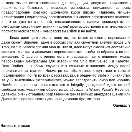
показательнее всего совмещает две тенденции, допуская возможность
повлиять на божество с помощью устройства, описанного со всем
правдоподобием краткого школьного курса физики. Наверно, лучшей
иллюстрации Олдиссовому определению НФ «поиск определения человека
и его статуса во вселенной, согласованного с нашим продвинутым, но
сумбурным состоянием знаний (наукой) преимущественно в готическом или
пост-готическом стиле», чем рассказы Бэйли и не найти.
Когда идеи центральны, понятно, что может страдать: персонажи и
даже сюжет. Впрочем, даже в особых случаях сюжетной анемии вроде Life
Trap, Infinite Searchlight или Man in Transit, идеи могут оказаться достаточно
занимательными и доходчиво пересказанными, чтобы не обращать на неё
внимания. С другой стороны есть и рассказы, где отношения между
персонажами центральны для истории: the Ship that Sailed... и Farewell,
Dear Brother – в обоих случаях это сложные отношения между парой
несимпатичных мужчин. Несмотря на абсолютное отсутствие в текстах
подмигиваний, почти во всех рассказах, как, в общем-то, любых притянутых
за уши мысленных экспериментах, можно заподозрить юмор или иронию.
Наиболее явно они прочитываются в Integrity, доводящей идею полной
свободы всех участников общества до абсурда, и Wizard Wazo's Revenge,
далёком, очень странном родственнике фэнтезийных анекдотов Шекли или
Джона Кольера про всяких джинов и демонов-бухгалтеров.
Оценка:
8
Написать отзыв: