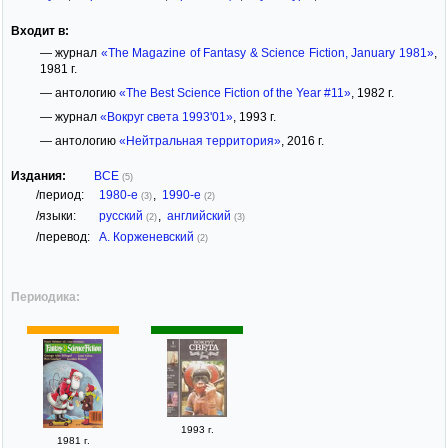
Входит в:
— журнал
«The Magazine of Fantasy & Science Fiction, January 1981»
,
1981 г.
— антологию
«The Best Science Fiction of the Year #11»
, 1982 г.
— журнал
«Вокруг света 1993'01»
, 1993 г.
— антологию
«Нейтральная территория»
, 2016 г.
Издания:
ВСЕ
(5)
/период:
1980-е
,
1990-е
(3)
(2)
/языки:
русский
,
английский
(2)
(3)
/перевод:
А. Корженевский
(2)
Периодика:
1993 г.
1981 г.