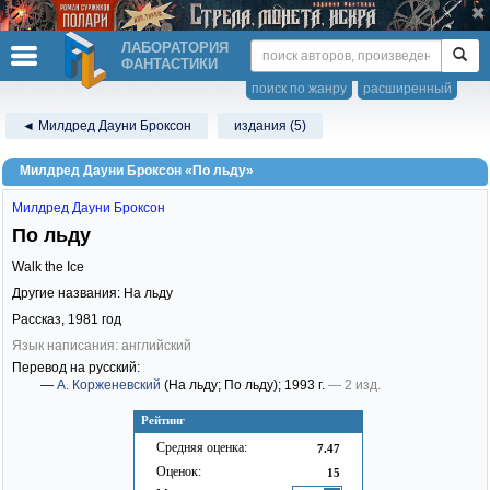
ЛАБОРАТОРИЯ
ФАНТАСТИКИ
поиск по жанру
расширенный
◄ Милдред Дауни Броксон
издания (5)
Милдред Дауни Броксон «По льду»
Милдред Дауни Броксон
По льду
Walk the Ice
Другие названия: На льду
Рассказ,
1981
год
Язык написания: английский
Перевод на русский:
—
А. Корженевский
(На льду; По льду)
; 1993 г.
— 2 изд.
Рейтинг
Средняя оценка:
7.47
Оценок:
15