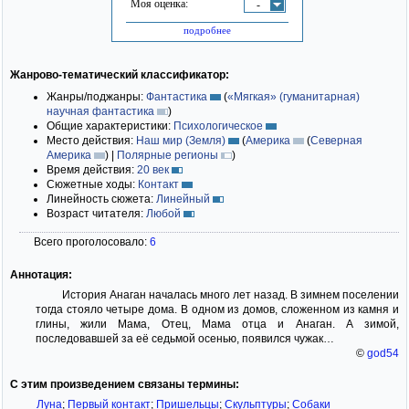
Моя оценка:
-
подробнее
Жанрово-тематический классификатор:
Жанры/поджанры:
Фантастика
(
«Мягкая» (гуманитарная)
научная фантастика
)
Общие характеристики:
Психологическое
Место действия:
Наш мир (Земля)
(
Америка
(
Северная
Америка
)
|
Полярные регионы
)
Время действия:
20 век
Сюжетные ходы:
Контакт
Линейность сюжета:
Линейный
Возраст читателя:
Любой
Всего проголосовало:
6
Аннотация:
История Анаган началась много лет назад. В зимнем поселении
тогда стояло четыре дома. В одном из домов, сложенном из камня и
глины, жили Мама, Отец, Мама отца и Анаган. А зимой,
последовавшей за её седьмой осенью, появился чужак…
©
god54
С этим произведением связаны термины:
Луна
;
Первый контакт
;
Пришельцы
;
Скульптуры
;
Собаки