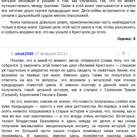
Витькой Моховым и узнаем о том, как случилось так, что он может
путешествовать между гранями. Также в этой книге сматываются в клубок
все ниточки дорог героев предыдущих книг. Дети-койвы встречаются и мы
узнаем о дальнейшей судьбе многих персонажей.
Книга написана довольно ровно, приключенческая часть наблюдается
только в конце книги. Однако цель этой части цикла в том, чтобы разъяснить
и собрать воедино всё, что мы узнали о Кристалле до этого.
Оценка:
8
[
3
]
amak2508
,
27 февраля 2024 г.
Похоже, что в какой-то момент автор собирался (слава богу, что не
собрался :)) закончить этой повестью цикл «Великий Кристалл» — слишком
уж тщательно и аккуратно начал он здесь сводить те сюжетные линии, что
возникли за первые три книги. Именно здесь также он попытался и
ответить на все те вопросы, что возникли у читателей при чтении
предыдущих повестей цикла. И именно поэтому в данной книге не
получилось такой цельной истории, как в случаях с Галиеном Тукком
(Галькой), Корнелием Гласом и Ёжики.
Но это, конечно, совсем не значит, что повесть получилась слабее или
хуже предыдущих — просто у неё свои достоинства. Во-первых, в ней мы
опять немного погружаемся в старые истории и узнаем, что, почему, как и
чем же все они закончились — а это всегда очень интересно. Во-вторых,
талант Владислава Крапивина и здесь никуда не делся и мы снова
получаем чрезвычайно эмоциональную интригу, за героев которой (тем
более по большей части наших старых знакомых) никак нельзя не
переживать. И, наконец, именно здесь появляется парочка самых