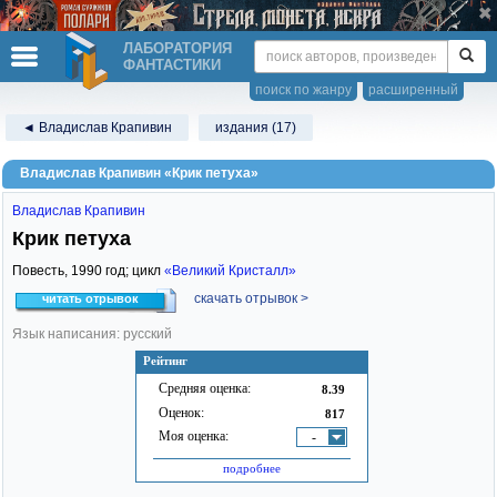
ЛАБОРАТОРИЯ
ФАНТАСТИКИ
поиск по жанру
расширенный
◄ Владислав Крапивин
издания (17)
Владислав Крапивин «Крик петуха»
Владислав Крапивин
Крик петуха
Повесть,
1990
год; цикл
«Великий Кристалл»
скачать отрывок >
читать отрывок
Язык написания: русский
Рейтинг
Средняя оценка:
8.39
Оценок:
817
Моя оценка:
-
подробнее