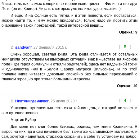
блистательных, самых колоритных героев всего цикла — Филипп и его друг
Петя (он же Кригер). Читать о которых уже великое удовольствие :).
И ещё. И на Солнце есть пятна, и в этой повести, если постараться,
можно найти то, к чему можно придраться. Только надо ли портить этим
очарование такой прекрасной, такой интересной вещи....
Оценка:
9
[
5
]
sandyanf
,
27 февраля 2015 г.
Очень хорошая, светлая книга. Эта книга отличается от остальных
книг цикла отсутствием безвыходных ситуаций (как в «Заставе на якорном
поле», где героя обманули и отняли родителей), здесь нет надрывной тоски
и одиночества (как в «Белом шарике матроса Вильсона»). И по этой
причине книга читается довольно спокойно без сильных переживаний о
главном герое, но при этом с большим интересом.
Оценка:
10
[
4
]
Никтонигдеиниког
,
25 июля 2023 г.
У каждого путешествия есть своя тайная цель, о которой не знает и
сам путешественник.
Мартин Бубер
Для меня нет книг более близких, родных, чем книги Крапивина. Я
вырос на них, да и сам во-многом был таким же крапивинским мальчиком, и
сам, хочется надеяться, стараюсь сохранить в себе ту установку на добро,