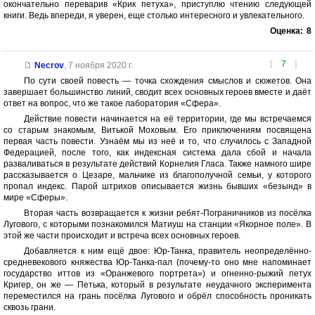
окончательно переварив «Крик петуха», приступлю чтению следующей
книги. Ведь впереди, я уверен, еще столько интересного и увлекательного.
Оценка:
8
[
7
]
Necrov
,
7 ноября 2020 г.
По сути своей повесть — точка схождения смыслов и сюжетов. Она
завершает большинство линий, сводит всех основных героев вместе и даёт
ответ на вопрос, что же такое лаборатория «Сфера».
Действие повести начинается на её территории, где мы встречаемся
со старым знакомым, Витькой Моховым. Его приключениям посвящена
первая часть повести. Узнаём мы из неё и то, что случилось с Западной
Федерацией, после того, как индексная система дала сбой и начала
разваливаться в результате действий Корнелия Гласа. Также намного шире
рассказывается о Цезаре, мальчике из благополучной семьи, у которого
пропал индекс. Парой штрихов описывается жизнь бывших «безынд» в
мире «Сферы».
Вторая часть возвращается к жизни ребят-Пограничников из посёлка
Лугового, с которыми познакомился Матиуш на станции «Якорное поле». В
этой же части происходит и встреча всех основных героев.
Добавляется к ним ещё двое: Юр-Танка, правитель неопределённо-
средневекового княжества Юр-Танка-пал (почему-то оно мне напоминает
государство иттов из «Оранжевого портрета») и огненно-рыжий петух
Кригер, он же — Петька, который в результате неудачного эксперимента
переместился на грань посёлка Лугового и обрёл способность проникать
сквозь грани.