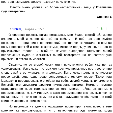
нестрашные мальчишеские походы и приключения.
Повесть очень уютная, но более «агрессивные» вещи у Крапивина
куда интересней.
Оценка:
6
[
8
]
Shtrm
,
3 марта 2015 г.
Очередная повесть цикла показалась мне более спокойной, менее
эмоциональной и менее богатой на события. В ней нас еще глубже
посвящают в принципы перемещений по граням кристалла, связывая
новых персонажей и старых знакомых, истории предыдущих книг и новые
приключения героев. В какой то момент очередное открытие линий
пересечения судеб и сюжетных линий восторгает, но но восторг уже
привычен и оттого мимолетен.
Странно, но во второй части книги приключения ребят уже не так
увлекательны, быть может потому, что идет уже привычное противостояние
с системой с ее уланами и индексами. Быть может дело в количестве
персонажей, ведь одно дело сопереживать одному герою (Ежики или
Цезарю) и проецировать его образ на себя, другой увидеть их вместе с
Витькой, его друзьями другими путешественниками. Немного грустно
становится по мере того, как проясняются многие тайны, связанные с
перемещениями между мирами, а само перемещение становиться чем то
обыденным. Но судя по всему так и было задумано, чтобы именно в этой
книге объяснить многие загадки.
Но несмотря на двоякие ощущения после прочтения, повесть мне
конечно же понравилась, и я с нетерпением жду момента, когда