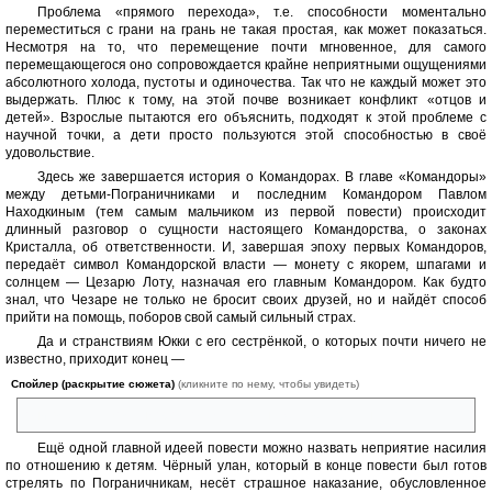
Проблема «прямого перехода», т.е. способности моментально
переместиться с грани на грань не такая простая, как может показаться.
Несмотря на то, что перемещение почти мгновенное, для самого
перемещающегося оно сопровождается крайне неприятными ощущениями
абсолютного холода, пустоты и одиночества. Так что не каждый может это
выдержать. Плюс к тому, на этой почве возникает конфликт «отцов и
детей». Взрослые пытаются его объяснить, подходят к этой проблеме с
научной точки, а дети просто пользуются этой способностью в своё
удовольствие.
Здесь же завершается история о Командорах. В главе «Командоры»
между детьми-Пограничниками и последним Командором Павлом
Находкиным (тем самым мальчиком из первой повести) происходит
длинный разговор о сущности настоящего Командорства, о законах
Кристалла, об ответственности. И, завершая эпоху первых Командоров,
передаёт символ Командорской власти — монету с якорем, шпагами и
солнцем — Цезарю Лоту, назначая его главным Командором. Как будто
знал, что Чезаре не только не бросит своих друзей, но и найдёт способ
прийти на помощь, поборов свой самый сильный страх.
Да и странствиям Юкки с его сестрёнкой, о которых почти ничего не
известно, приходит конец —
Спойлер (раскрытие сюжета)
(кликните по нему, чтобы увидеть)
они вместе с Командором оседают в княжестве Юр-Танка-пал.
Ещё одной главной идеей повести можно назвать неприятие насилия
по отношению к детям. Чёрный улан, который в конце повести был готов
стрелять по Пограничникам, несёт страшное наказание, обусловленное