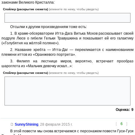
законами Великого Кристалла:
Спойлер (раскрытие сюжета)
(кликните по нему, чтобы увидеть)
он оказывается на Дороге, по которой обречён идти вечно.
Отсылки к другим произведениям тоже есть:
1. В храме-обсерватории Итта-Дага Витька Мохов рассказывает своей
подруге Люсе о гибели Гельки Травушкина и показывает ей его галактику
(«Голубятня на жёлтой поляне»).
2. Название хребта — Итта-Даг — перекликается с наименованием
племени иттов из «Оранжевого портрета».
3. Филипп на лестнице миров, вероятно, встречает прообраз
шароглота из «Мальчик девочку искал...»:
Спойлер (раскрытие сюжета)
(кликните по нему, чтобы увидеть)
Филипп увидел перед собой черный мягкий шар. Высотой метра два.
Это была голова! С мясистым носом, толстыми губами и зелеными
задумчивыми глазами (каждый — величиной с тарелку). От макушки
тянулся тонкий-тонкий хвост. Кончиком хвоста шар держал сандалии
Филиппа на уровне глаз, рассматривал.
Оценка:
9
[
6
]
SunnyShining
,
28 февраля 2015 г.
В этой повести мы снова встречаемся с персонажем повести Гуси-Гуси