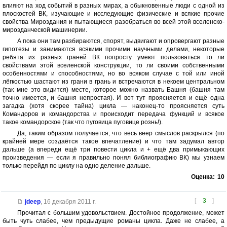
влияют на ход событий в разных мирах, а обыкновенные люди с одной из
плоскостей ВК, изучающие и исследующие физические и всякие прочие
свойства Мироздания и пытающиеся разобраться во всей этой вселенско-
мирозданческой машинерии.
А пока они там разбираются, спорят, выдвигают и опровергают разные
гипотезы и занимаются всякими прочими научными делами, некоторые
ребята из разных граней ВК попросту умеют пользоваться то ли
свойствами этой вселенской конструкции, то ли своими собственными
особенностями и способностями, но во всяком случае с той или иной
лёгкостью шастают из грани в грань и встречаются в некоем центральном
(так мне это видится) месте, которое можно назвать Башня (башня там
точно имеется, и башня непростая). И вот тут проясняется и ещё одна
загадка (хотя скорее тайна) цикла — наконец-то проясняется суть
Командоров и командорства и происходит передача функций и всякое
такое командорское (так что пуговица пуговице рознь!).
Да, таким образом получается, что весь веер смыслов раскрылся (по
крайней мере создаётся такое впечатление) и что там задумал автор
дальше (а впереди ещё три повести цикла и + ещё два примыкающих
произведения — если я правильно понял библиографию ВК) мы узнаем
только перейдя по циклу на одно деление дальше.
Оценка:
10
[
3
]
jdeep
,
16 декабря 2011 г.
Прочитал с большим удовольствием. Достойное продолжение, может
быть чуть слабее, чем предыдущие романы цикла. Даже не слабее, а