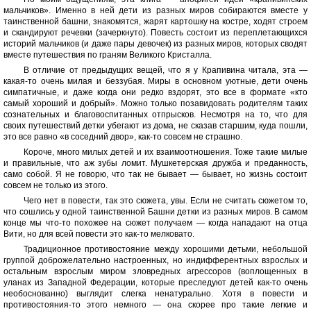
мальчиков». Именно в ней дети из разных миров собираются вместе у
таинственной башни, знакомятся, жарят картошку на костре, ходят строем
и скандируют речевки (зачеркнуто). Повесть состоит из переплетающихся
историй мальчиков (и даже пары девочек) из разных миров, которых сводят
вместе путешествия по граням Великого Кристалла.
В отличие от предыдущих вещей, что я у Крапивина читала, эта —
какая-то очень милая и беззубая. Миры в основном уютные, дети очень
симпатичные, и даже когда они редко вздорят, это все в формате «кто
самый хороший и добрый». Можно только позавидовать родителям таких
сознательных и благовоспитанных отпрысков. Несмотря на то, что для
своих путешествий детки убегают из дома, не сказав старшим, куда пошли,
это все равно «в соседний двор», как-то совсем не страшно.
Короче, много милых детей и их взаимоотношения. Тоже такие милые
и правильные, что аж зубы ломит. Мушкетерская дружба и преданность,
само собой. Я не говорю, что так не бывает — бывает, но жизнь состоит
совсем не только из этого.
Чего нет в повести, так это сюжета, увы. Если не считать сюжетом то,
что сошлись у одной таинственной Башни детки из разных миров. В самом
конце мы что-то похожее на сюжет получаем — когда нападают на отца
Вити, но для всей повести это как-то мелковато.
Традиционное противостояние между хорошими детьми, небольшой
группой доброжелательно настроенных, но индифферентных взрослых и
остальным взрослым миром зловредных агрессоров (воплощенных в
уланах из Западной Федерации, которые преследуют детей как-то очень
необоснованно) выглядит слегка ненатурально. Хотя в повести и
противостояния-то этого немного — она скорее про такие легкие и