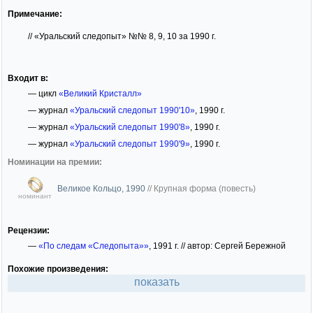
Примечание:
// «Уральский следопыт» №№ 8, 9, 10 за 1990 г.
Входит в:
— цикл
«Великий Кристалл»
— журнал
«Уральский следопыт 1990'10»
, 1990 г.
— журнал
«Уральский следопыт 1990'8»
, 1990 г.
— журнал
«Уральский следопыт 1990'9»
, 1990 г.
Номинации на премии:
Великое Кольцо, 1990
//
Крупная форма (повесть)
номинант
Рецензии:
—
«По следам «Следопыта»»
, 1991 г. // автор: Сергей Бережной
Похожие произведения:
показать