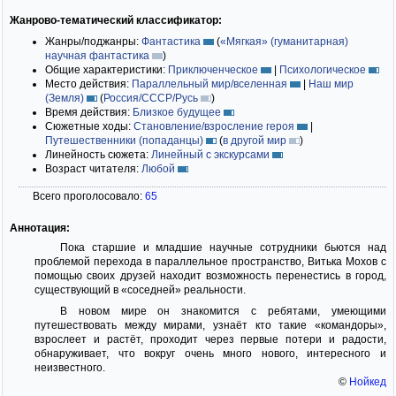
Жанрово-тематический классификатор:
Жанры/поджанры:
Фантастика
(
«Мягкая» (гуманитарная)
научная фантастика
)
Общие характеристики:
Приключенческое
|
Психологическое
Место действия:
Параллельный мир/вселенная
|
Наш мир
(Земля)
(
Россия/СССР/Русь
)
Время действия:
Близкое будущее
Сюжетные ходы:
Становление/взросление героя
|
Путешественники (попаданцы)
(
в другой мир
)
Линейность сюжета:
Линейный с экскурсами
Возраст читателя:
Любой
Всего проголосовало:
65
Аннотация:
Пока старшие и младшие научные сотрудники бьются над
проблемой перехода в параллельное пространство, Витька Мохов с
помощью своих друзей находит возможность перенестись в город,
существующий в «соседней» реальности.
В новом мире он знакомится с ребятами, умеющими
путешествовать между мирами, узнаёт кто такие «командоры»,
взрослеет и растёт, проходит через первые потери и радости,
обнаруживает, что вокруг очень много нового, интересного и
неизвестного.
©
Нойкед