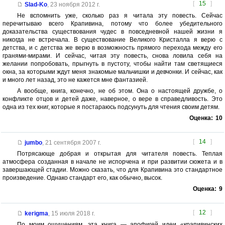
[
15
]
Slad-Ko
,
23 ноября 2012 г.
Не вспомнить уже, сколько раз я читала эту повесть. Сейчас
перечитываю всего Крапивина, потому что более убедительного
доказательства существования чудес в повседневной нашей жизни я
никогда не встречала. В существование Великого Кристалла я верю с
детства, и с детства же верю в возможность прямого перехода между его
гранями-мирами. И сейчас, читая эту повесть, снова ловила себя на
желании попробовать, прыгнуть в пустоту, чтобы найти там светящиеся
окна, за которыми ждут меня знакомые мальчишки и девчонки. И сейчас, как
и много лет назад, это не кажется мне фантазией.
А вообще, книга, конечно, не об этом. Она о настоящей дружбе, о
конфликте отцов и детей даже, наверное, о вере в справедливость. Это
одна из тех книг, которые я постараюсь подсунуть для чтения своим детям.
Оценка:
10
[
14
]
jumbo
,
21 сентября 2007 г.
Потрясающе добрая и открытая для читателя повесть. Теплая
атмосфера созданная в начале не испорчена и при развитии сюжета и в
завершающей стадии. Можно сказать, что для Крапивина это стандартное
произведение. Однако стандарт его, как обычно, высок.
Оценка:
9
[
12
]
kerigma
,
15 июля 2018 г.
По моим ощущениям, эта книга — апофигей идеи «крапивинских