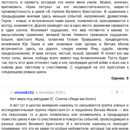
честность и прямоту, которым эти книги меня учили. Можно, конечно,
критиковать «Крик петуха» за его несамостоятельность, какую-то
промежуточность в цикле «В глубине Великого Кристалла». В сравнении с
предыдущими книгами здесь меньше событий, напряжения, драматизма.
Герои – новые, и встреченные нами ранее, появляются, присаживаются к
костру, знакомятся. Дороги приводят нас в одно место, веревочки свиваются
в один узелок. Возникает ощущение, что мир готовится к какому то
масштабному сражению, великой битве. Немного тревожное ощущение.
Башня, кристалл Яшка, галактика Гельки Травушкина, предводитель
кочевников Юр Танка и уже знакомые нам Цезарь и Витька Мохов
встречаются здесь, на дороге, следуя некому Року, судьбе, своему
предназначению. И крик петуха: чистый, ясный, звонкий. Я понял его как
голос силы, жизни, победы всего живого над безжизненным. Пусть будет
так, пусть этот крик отгоняет тьму и зло, пробуждая детей койво и всех нас к
новому дню, светлому и счастливому. С надеждой на это приступаю к
следующему роману цикла.
Оценка:
9
[
4
]
strannik102
,
6 сентября 2020 г.
Нет мира под звёздами (С. Снегов «Люди как боги»)
А вот тут в центре внимания наконец-то оказывается группа учёных и
исследовательская группа «Кристалл-2» и пацанёнок Витька Мохов — все
эти персонажи то и дело появлялись или упоминались в предыдущих
повестях цикла и как-то участвовали в поворотах событий, происходивших в
разных гранях Великого Кристалла. И к читателю наконец-то приходит
понимание, что это не какие-то особые небожители, которые так или иначе