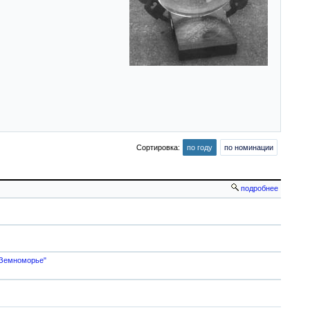
Сортировка:
по году
по номинации
подробнее
о Земноморье"