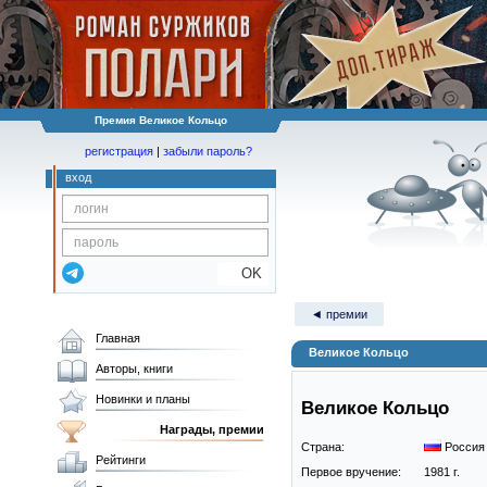
Премия Великое Кольцо
регистрация
|
забыли пароль?
вход
OK
◄ премии
Главная
Великое Кольцо
Авторы, книги
Новинки и планы
Великое Кольцо
Награды, премии
Страна:
Россия
Рейтинги
Первое вручение:
1981 г.