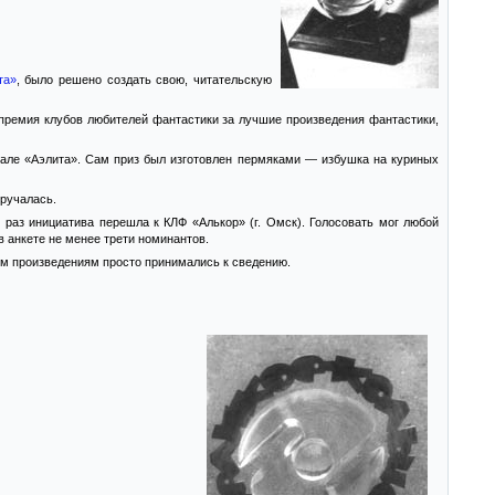
та»
, было решено создать свою, читательскую
к премия клубов любителей фантастики за лучшие произведения фантастики,
ивале «Аэлита». Сам приз был изготовлен пермяками — избушка на куриных
вручалась.
 раз инициатива перешла к КЛФ «Алькор» (г. Омск). Голосовать мог любой
 анкете не менее трети номинантов.
ым произведениям просто принимались к сведению.