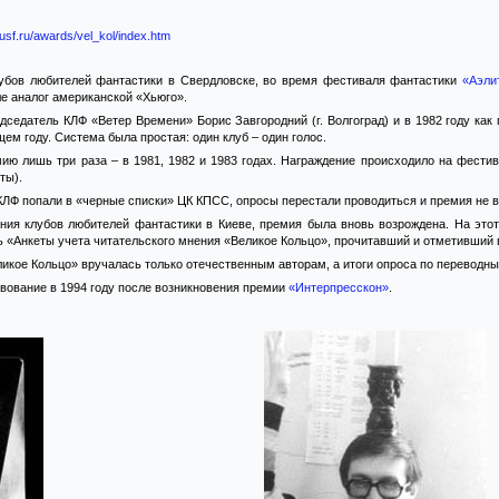
rusf.ru/awards/vel_kol/index.htm
лубов любителей фантастики в Свердловске, во время фестиваля фантастики
«Аэли
е аналог американской «Хьюго».
дседатель КЛФ «Ветер Времени» Борис Завгородний (г. Волгоград) и в 1982 году ка
м году. Система была простая: один клуб – один голос.
мию лишь три раза – в 1981, 1982 и 1983 годах. Награждение происходило на фест
ты).
да КЛФ попали в «черные списки» ЦК КПСС, опросы перестали проводиться и премия не 
ания клубов любителей фантастики в Киеве, премия была вновь возрождена. На этот
 «Анкеты учета читательского мнения «Великое Кольцо», прочитавший и отметивший в
ликое Кольцо» вручалась только отечественным авторам, а итоги опроса по переводн
вование в 1994 году после возникновения премии
«Интерпресскон»
.