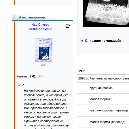
А вот, например:
Чед Оливер
Ветер времени
Описание номинаций:
2021
1993
Рейтинг:
7.61
(133)
1993 г., Читательский опрос зав
SAG
:
Крупная форма
Не люблю писать отзыв на
произведение, о котором уже
Малая форма
отозвались многие. Но вот
оказалась еще одна причина,
мне просто задали вопрос, а
Крупная форма (перевод)
какое отношение этот роман
имеет к палеоконтакту.
Прочитал восторженные
Малая форма (перевод)
отзывы и действительно, ну