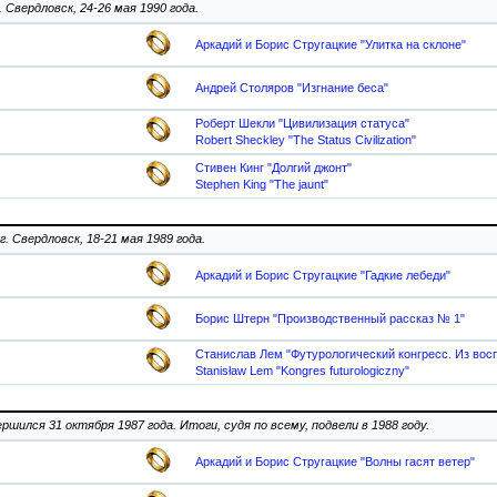
. Свердловск, 24-26 мая 1990 года.
Аркадий и Борис Стругацкие "Улитка на склоне"
Андрей Столяров "Изгнание беса"
Роберт Шекли "Цивилизация статуса"
Robert Sheckley "The Status Civilization"
Стивен Кинг "Долгий джонт"
Stephen King "The jaunt"
 г. Свердловск, 18-21 мая 1989 года.
Аркадий и Борис Стругацкие "Гадкие лебеди"
Борис Штерн "Производственный рассказ № 1"
Станислав Лем "Футурологический конгресс. Из вос
Stanisław Lem "Kongres futurologiczny"
ршился 31 октября 1987 года. Итоги, судя по всему, подвели в 1988 году.
Аркадий и Борис Стругацкие "Волны гасят ветер"