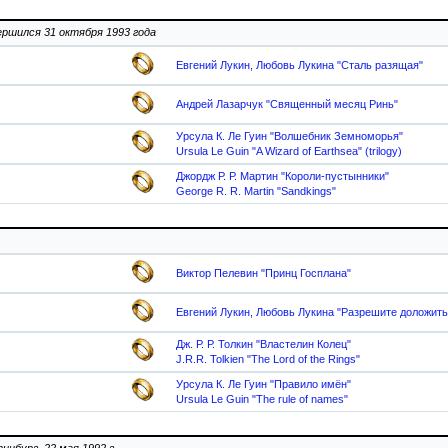
ершился 31 октября 1993 года
Евгений Лукин, Любовь Лукина "Сталь разящая"
Андрей Лазарчук "Священный месяц Ринь"
Урсула К. Ле Гуин "Волшебник Земноморья"
Ursula Le Guin "A Wizard of Earthsea" (trilogy)
Джордж Р. Р. Мартин "Короли-пустынники"
George R. R. Martin "Sandkings"
Виктор Пелевин "Принц Госплана"
Евгений Лукин, Любовь Лукина "Разрешите доложить
Дж. Р. Р. Толкин "Властелин Колец"
J.R.R. Tolkien "The Lord of the Rings"
Урсула К. Ле Гуин "Правило имён"
Ursula Le Guin "The rule of names"