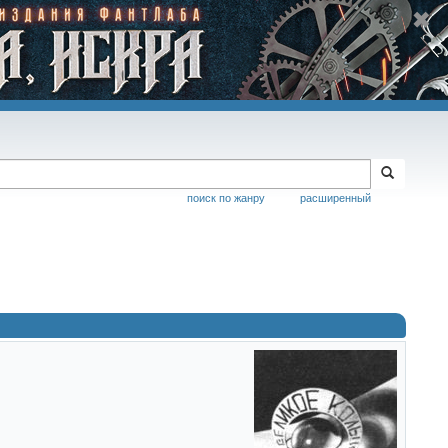
поиск по жанру
расширенный