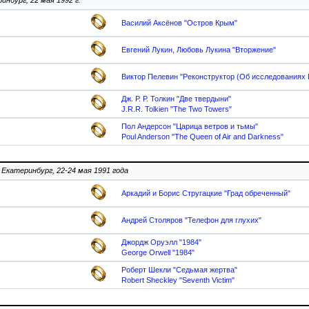
инбург, 22 мая 1992 г.
Василий Аксёнов "Остров Крым"
Евгений Лукин, Любовь Лукина "Вторжение"
Виктор Пелевин "Реконструктор (Об исследованиях 
Дж. Р. Р. Толкин "Две твердыни"
J.R.R. Tolkien "The Two Towers"
Пол Андерсон "Царица ветров и тьмы"
Poul Anderson "The Queen of Air and Darkness"
. Екатеринбург, 22-24 мая 1991 года
Аркадий и Борис Стругацкие "Град обреченный"
Андрей Столяров "Телефон для глухих"
Джордж Оруэлл "1984"
George Orwell "1984"
Роберт Шекли "Седьмая жертва"
Robert Sheckley "Seventh Victim"