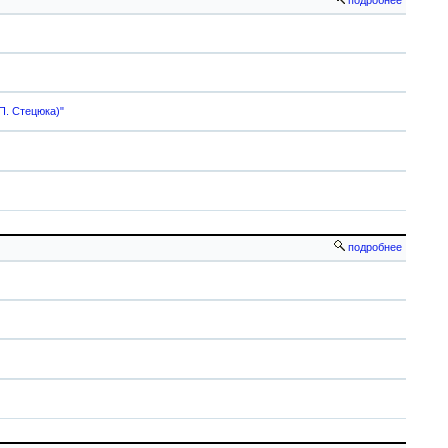
подробнее
П. Стецюка)"
подробнее