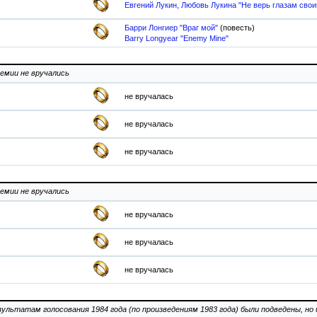
Евгений Лукин, Любовь Лукина "Не верь глазам свои
Барри Лонгиер "Враг мой"
(повесть)
Barry Longyear "Enemy Mine"
ремии не вручались
не вручалась
не вручалась
не вручалась
ремии не вручались
не вручалась
не вручалась
не вручалась
езультатам голосования 1984 года (по произведениям 1983 года) были подведены, н