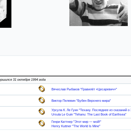
ершился 31 октября 1994 года
Вячеслав Рыбаков "Гравилёт «Цесаревич»"
Виктор Пелевин "Бубен Верхнего мира"
Урсула К. Ле Гуин "Техану. Последнее из сказаний 
Ursula Le Guin "Tehanu: The Last Book of Earthsea"
Генри Каттнер "Этот мир — мой!"
Henry Kuttner "The World Is Mine"