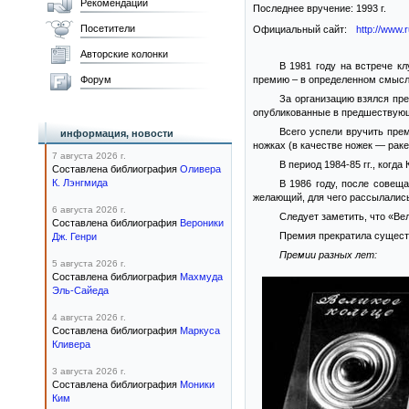
Рекомендации
Последнее вручение:
1993 г.
Посетители
Официальный сайт:
http://www.
Авторские колонки
В 1981 году на встрече к
Форум
премию – в определенном смысл
За организацию взялся пре
опубликованные в предшествующе
Всего успели вручить пре
информация, новости
ножках (в качестве ножек — раке
7 августа 2026 г.
В период 1984-85 гг., ког
Составлена библиография
Оливера
К. Лэнгмида
В 1986 году, после совещ
желающий, для чего рассылались
6 августа 2026 г.
Следует заметить, что «Ве
Составлена библиография
Вероники
Премия прекратила сущест
Дж. Генри
Премии разных лет:
5 августа 2026 г.
Составлена библиография
Махмуда
Эль-Сайеда
4 августа 2026 г.
Составлена библиография
Маркуса
Кливера
3 августа 2026 г.
Составлена библиография
Моники
Ким