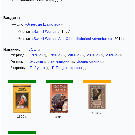
Входит в:
— цикл
«Агнес де Шатильон»
— сборник
«Sword Woman»
, 1977 г.
— сборник
«Sword Woman And Other Historical Adventures»
, 2011 г.
Издания:
ВСЕ
(9)
/период:
1970-е
,
1990-е
,
2000-е
,
2010-е
,
2020-е
(2)
(1)
(1)
(2)
(3)
/языки:
русский
,
английский
,
французский
(5)
(3)
(1)
/перевод:
П. Луине
,
Г. Подосокорская
(1)
(2)
2020 г.
1999 г.
2003 г.