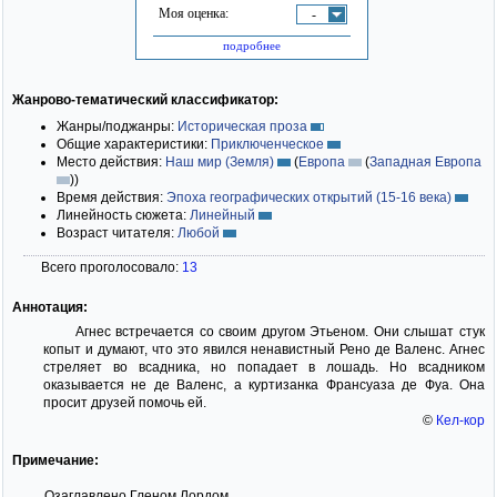
Моя оценка:
-
подробнее
Жанрово-тематический классификатор:
Жанры/поджанры:
Историческая проза
Общие характеристики:
Приключенческое
Место действия:
Наш мир (Земля)
(
Европа
(
Западная Европа
)
)
Время действия:
Эпоха географических открытий (15-16 века)
Линейность сюжета:
Линейный
Возраст читателя:
Любой
Всего проголосовало:
13
Аннотация:
Агнес встречается со своим другом Этьеном. Они слышат стук
копыт и думают, что это явился ненавистный Рено де Валенс. Агнес
стреляет во всадника, но попадает в лошадь. Но всадником
оказывается не де Валенс, а куртизанка Франсуаза де Фуа. Она
просит друзей помочь ей.
©
Кел-кор
Примечание:
Озаглавлено Гленом Лордом.