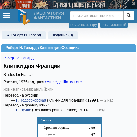
ЛАБОРАТОРИЯ
ФАНТАСТИКИ
поиск по жанру
расширенный
◄ Роберт И. Говард
издания (9)
Роберт И. Говард «Клинки для Франции»
Роберт И. Говард
Клинки для Франции
Blades for France
Рассказ,
1975
год; цикл
«Агнес де Шатильон»
Язык написания: английский
Перевод на русский:
—
Г. Подосокорская
(Клинки для Франции)
; 1999 г.
— 2 изд.
Перевод на французский:
—
П. Луине
(Des lames pour la France)
; 2014 г.
— 1 изд.
Рейтинг
Средняя оценка:
7.09
Оценок:
67