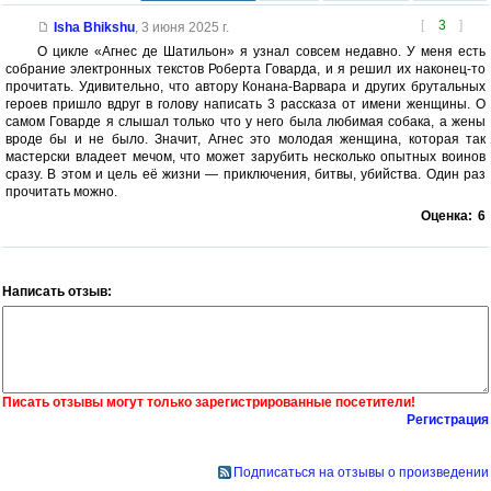
[
3
]
Isha Bhikshu
,
3 июня 2025 г.
О цикле «Агнес де Шатильон» я узнал совсем недавно. У меня есть
собрание электронных текстов Роберта Говарда, и я решил их наконец-то
прочитать. Удивительно, что автору Конана-Варвара и других брутальных
героев пришло вдруг в голову написать 3 рассказа от имени женщины. О
самом Говарде я слышал только что у него была любимая собака, а жены
вроде бы и не было. Значит, Агнес это молодая женщина, которая так
мастерски владеет мечом, что может зарубить несколько опытных воинов
сразу. В этом и цель её жизни — приключения, битвы, убийства. Один раз
прочитать можно.
Оценка:
6
Написать отзыв:
Писать отзывы могут только зарегистрированные посетители!
Регистрация
Подписаться на отзывы о произведении