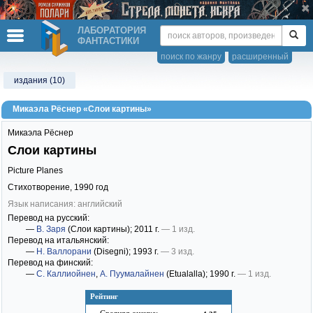
ЛАБОРАТОРИЯ
ФАНТАСТИКИ
поиск по жанру
расширенный
издания (10)
Микаэла Рёснер «Слои картины»
Микаэла Рёснер
Слои картины
Picture Planes
Стихотворение,
1990
год
Язык написания: английский
Перевод на русский:
—
В. Заря
(Слои картины)
; 2011 г.
— 1 изд.
Перевод на итальянский:
—
Н. Валлорани
(Disegni)
; 1993 г.
— 3 изд.
Перевод на финский:
—
С. Каллиойнен
,
А. Пуумалайнен
(Etualalla)
; 1990 г.
— 1 изд.
Рейтинг