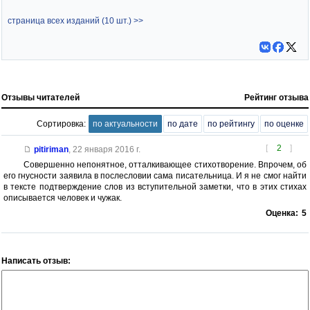
страница всех изданий (10 шт.) >>
Отзывы читателей
Рейтинг отзыва
Сортировка:
по актуальности
по дате
по рейтингу
по оценке
[
2
]
pitiriman
,
22 января 2016 г.
Совершенно непонятное, отталкивающее стихотворение. Впрочем, об
его гнусности заявила в послесловии сама писательница. И я не смог найти
в тексте подтверждение слов из вступительной заметки, что в этих стихах
описывается человек и чужак.
Оценка:
5
Написать отзыв: