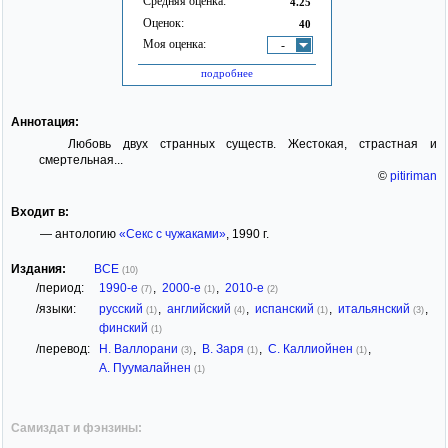
Средняя оценка:
4.25
Оценок:
40
Моя оценка:
-
подробнее
Аннотация:
Любовь двух странных существ. Жестокая, страстная и
смертельная...
©
pitiriman
Входит в:
— антологию
«Секс с чужаками»
, 1990 г.
Издания:
ВСЕ
(10)
/период:
1990-е
,
2000-е
,
2010-е
(7)
(1)
(2)
/языки:
русский
,
английский
,
испанский
,
итальянский
,
(1)
(4)
(1)
(3)
финский
(1)
/перевод:
Н. Валлорани
,
В. Заря
,
С. Каллиойнен
,
(3)
(1)
(1)
А. Пуумалайнен
(1)
Самиздат и фэнзины: