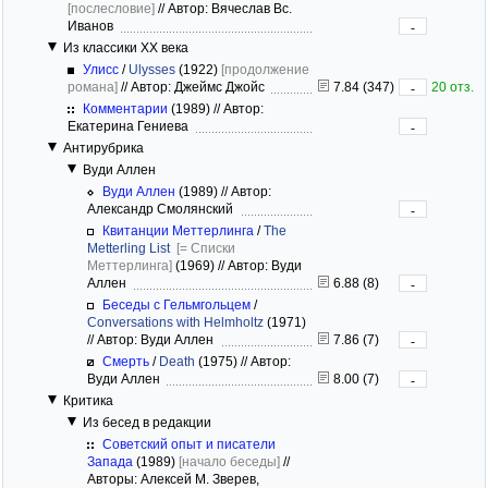
[послесловие]
//
Автор: Вячеслав Вс.
Иванов
-
Из классики ХХ века
Улисс
/
Ulysses
(1922)
[продолжение
романа]
//
Автор: Джеймс Джойс
7.84 (347)
20 отз.
-
Комментарии
(1989)
//
Автор:
Екатерина Гениева
-
Антирубрика
Вуди Аллен
Вуди Аллен
(1989)
//
Автор:
Александр Смолянский
-
Квитанции Меттерлинга
/
The
Metterling List
[= Списки
Меттерлинга]
(1969)
//
Автор: Вуди
Аллен
6.88 (8)
-
Беседы с Гельмгольцем
/
Conversations with Helmholtz
(1971)
//
Автор: Вуди Аллен
7.86 (7)
-
Смерть
/
Death
(1975)
//
Автор:
Вуди Аллен
8.00 (7)
-
Критика
Из бесед в редакции
Советский опыт и писатели
Запада
(1989)
[начало беседы]
//
Авторы: Алексей М. Зверев,