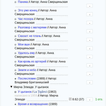
Паника
//
Автор: Анна Свирщиньская
-
Это уже конец
//
Автор: Анна
Свирщиньская
-
Час позора
//
Автор: Анна
Свирщиньская
-
Разговор с матерями
//
Автор: Анна
Свирщиньская
-
Сказал: не плачь
//
Автор: Анна
Свирщиньская
-
Мои вши
//
Автор: Анна
Свирщиньская
-
Удалось ему
//
Автор: Анна
Свирщиньская
-
Как кровь из артерий
//
Автор: Анна
Свирщиньская
-
Земля и небо
//
Автор: Анна
Свирщиньская
-
Послесловие
(1989)
//
Автор:
Владимир Британишский
-
Мирча Элиаде. У цыганок
У цыганок
/
La Ţigănci
(1963)
,
написано в 1959
//
Автор: Мирча
Элиаде
8.62 (37)
1 отз.
-
Время и возвращение
(1989)