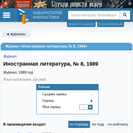
ЛАБОРАТОРИЯ
ФАНТАСТИКИ
поиск по жанру
расширенный
◄ журналы
Журнал «Иностранная литература, № 8, 1989»
Журнал
Иностранная литература, № 8, 1989
Журнал,
1989
год
Язык написания: русский
Рейтинг
Средняя оценка:
-
Оценок:
0
Моя оценка:
-
В произведение входит:
по порядку
по году
по рейтингу