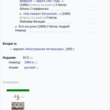
феврале — марте 1987 года...»
(1989)
[ответы на анкету]
//
Автор:
Айгиль Стеффенсен
-
«Как говорит Евтушенко...»
(1989)
[ответы на анкету]
//
Автор:
Любомир Фельдек
-
Всё как дома
(1989)
//
Автор: Андрей
Немзер
-
Входит в:
— журнал
«Иностранная литература»
, 1955 г.
Издания:
ВСЕ
(1)
/период:
1980-е
(1)
/языки:
русский
(1)
Периодика: