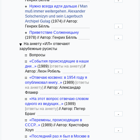
-
Нужно всегда идти дальше
/
Man
muß immer weitergehen. Alexander
Solschenizyn und sein Lagerbuch
Archipel Gulag
(1974)
//
Автор:
Генрих Бёлль
-
Приветствие Солженицыну
(1978)
//
Автор: Генрих Бёлль
-
На анкету «ИЛ» отвечают
зарубежные русисты
Вопросы
«События происходящие в наши
дни...»
(1989)
[ответы на анкету]
//
Автор: Леон Робель
-
«Отвечаю косвено: в 1954 году я
опубликовал книгу...»
(1989)
[ответы
на анкету]
//
Автор: Александар
Флакер
-
«На этот вопрос отвечаю словом
одного из ведущих...»
(1989)
[ответы на анкету]
//
Автор: Петер
Бранг
-
«Перемены, происходящие в
СССР...»
(1989)
//
Автор: Кристофер
Хоуп
-
«Последний раз я был в Москве в