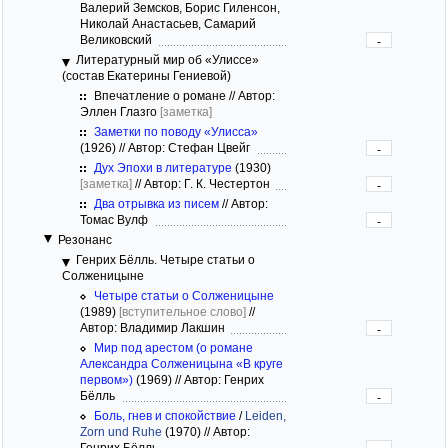
Валерий Земсков, Борис Гиленсон,
Николай Анастасьев, Самарий
Великовский
-
Литературный мир об «Улиссе»
(состав Екатерины Гениевой)
Впечатление о романе // Автор:
Эллен Глазго
[заметка]
Заметки по поводу «Улисса»
(1926)
//
Автор: Стефан Цвейг
-
Дух Эпохи в литературе
(1930)
[заметка]
//
Автор: Г. К. Честертон
-
Два отрывка из писем
//
Автор:
Томас Вулф
-
Резонанс
Генрих Бёлль. Четыре статьи о
Солженицыне
Четыре статьи о Солженицыне
(1989)
[вступительное слово]
//
Автор: Владимир Лакшин
-
Мир под арестом (о романе
Александра Солженицына «В круге
первом»)
(1969)
//
Автор: Генрих
Бёлль
-
Боль, гнев и спокойствие
/
Leiden,
Zorn und Ruhe
(1970)
//
Автор:
Генрих Бёлль