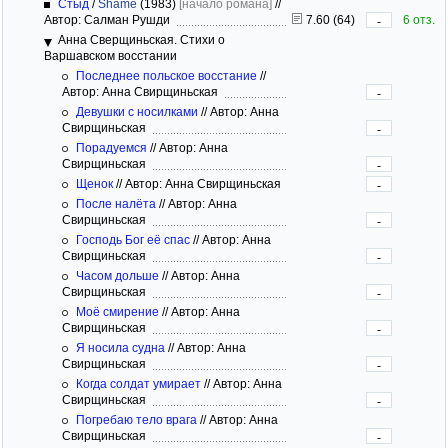
Стыд
/
Shame
(1983)
[начало романа]
//
Автор: Салман Рушди
7.60 (64)
6 отз.
-
Анна Сверщиньская. Стихи о
Варшавском восстании
Последнее польское восстание
//
Автор: Анна Свирщиньская
-
Девушки с носилками
//
Автор: Анна
Свирщиньская
-
Порадуемся
//
Автор: Анна
Свирщиньская
-
Щенок
//
Автор: Анна Свирщиньская
-
После налёта
//
Автор: Анна
Свирщиньская
-
Господь Бог её спас
//
Автор: Анна
Свирщиньская
-
Часом дольше
//
Автор: Анна
Свирщиньская
-
Моё смирение
//
Автор: Анна
Свирщиньская
-
Я носила судна
//
Автор: Анна
Свирщиньская
-
Когда солдат умирает
//
Автор: Анна
Свирщиньская
-
Погребаю тело врага
//
Автор: Анна
Свирщиньская
-