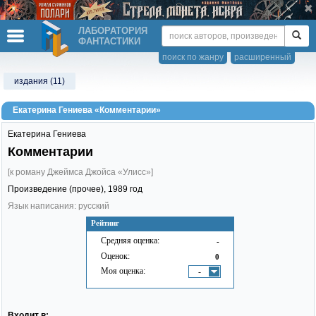
ЛАБОРАТОРИЯ
ФАНТАСТИКИ
поиск по жанру
расширенный
издания (11)
Екатерина Гениева «Комментарии»
Екатерина Гениева
Комментарии
[к роману Джеймса Джойса «Улисс»]
Произведение (прочее),
1989
год
Язык написания: русский
Рейтинг
Средняя оценка:
-
Оценок:
0
Моя оценка:
-
Входит в: