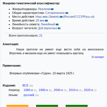
Жанрово-тематический классификатор:
Жанры/поджанры:
Реализм
Общие характеристики:
Сатирическое
Место действия:
Наш мир (Земля)
(
Россия/СССР/Русь
)
Время действия:
20 век
Линейность сюжета:
Линейный
Возраст читателя:
Для взрослых
Всего проголосовало:
21
Аннотация:
Наши зрители не умеют еще вести себя на киносеансе.
Впрочем, и механик еще не умеет показывать картину.
©
неомут
Примечание:
Впервые опубликован «Гудок», 10 марта 1925 г.
Издания:
ВСЕ
(18)
/период:
1980-е
,
1990-е
,
2000-е
,
2010-е
,
2020-е
(2)
(6)
(5)
(3)
(2)
/языки:
русский
(18)