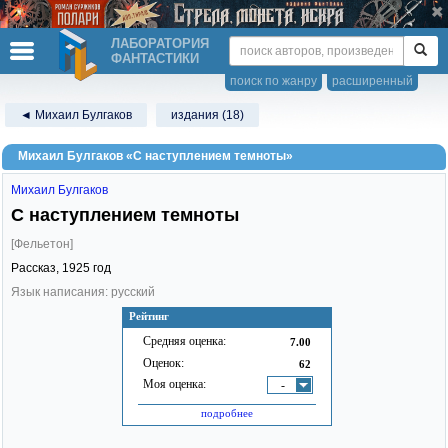
ЛАБОРАТОРИЯ
ФАНТАСТИКИ
поиск по жанру
расширенный
◄ Михаил Булгаков
издания (18)
Михаил Булгаков «С наступлением темноты»
Михаил Булгаков
С наступлением темноты
[Фельетон]
Рассказ,
1925
год
Язык написания: русский
Рейтинг
Средняя оценка:
7.00
Оценок:
62
Моя оценка:
-
подробнее